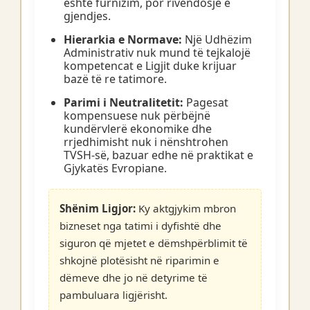
është furnizim, por rivendosje e
gjendjes.
Hierarkia e Normave:
Një Udhëzim
Administrativ nuk mund të tejkalojë
kompetencat e Ligjit duke krijuar
bazë të re tatimore.
Parimi i Neutralitetit:
Pagesat
kompensuese nuk përbëjnë
kundërvlerë ekonomike dhe
rrjedhimisht nuk i nënshtrohen
TVSH-së, bazuar edhe në praktikat e
Gjykatës Evropiane.
Shënim Ligjor:
Ky aktgjykim mbron
bizneset nga tatimi i dyfishtë dhe
siguron që mjetet e dëmshpërblimit të
shkojnë plotësisht në riparimin e
dëmeve dhe jo në detyrime të
pambuluara ligjërisht.