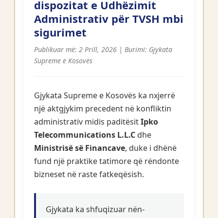
dispozitat e Udhëzimit
Administrativ për TVSH mbi
sigurimet
Publikuar më: 2 Prill, 2026 | Burimi: Gjykata
Supreme e Kosovës
Gjykata Supreme e Kosovës ka nxjerrë
një aktgjykim precedent në konfliktin
administrativ midis paditësit
Ipko
Telecommunications L.L.C
dhe
Ministrisë së Financave
, duke i dhënë
fund një praktike tatimore që rëndonte
bizneset në raste fatkeqësish.
Gjykata ka shfuqizuar nën-