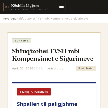
Këshilla Ligjore
KL
PORTAL JURIDIK · KOSOVË
Kryefaqja
Shfuqizohet TVSH mbi Kompensimet e Sigurimeve
SUPREME
Shfuqizohet TVSH mbi
Kompensimet e Sigurimeve
April 02, 2026
Juristi.blog
3 min lexim
E DREJTA TATIMORE
Shpallen të paligjshme