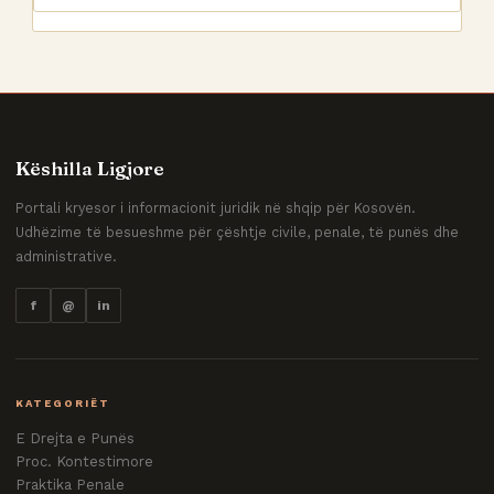
Këshilla Ligjore
Portali kryesor i informacionit juridik në shqip për Kosovën.
Udhëzime të besueshme për çështje civile, penale, të punës dhe
administrative.
f
@
in
KATEGORIËT
E Drejta e Punës
Proc. Kontestimore
Praktika Penale