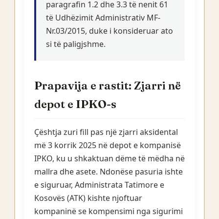
paragrafin 1.2 dhe 3.3 të nenit 61
të Udhëzimit Administrativ MF-
Nr.03/2015, duke i konsideruar ato
si të paligjshme.
Prapavija e rastit: Zjarri në
depot e IPKO-s
Çështja zuri fill pas një zjarri aksidental
më 3 korrik 2025 në depot e kompanisë
IPKO, ku u shkaktuan dëme të mëdha në
mallra dhe asete. Ndonëse pasuria ishte
e siguruar, Administrata Tatimore e
Kosovës (ATK) kishte njoftuar
kompaninë se kompensimi nga sigurimi