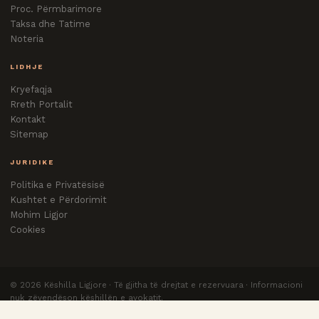
Proc. Përmbarimore
Taksa dhe Tatime
Noteria
LIDHJE
Kryefaqja
Rreth Portalit
Kontakt
Sitemap
JURIDIKE
Politika e Privatësisë
Kushtet e Përdorimit
Mohim Ligjor
Cookies
©
2026
Këshilla Ligjore · Të gjitha të drejtat e rezervuara · Informacioni
nuk zëvendëson këshillën e avokatit.