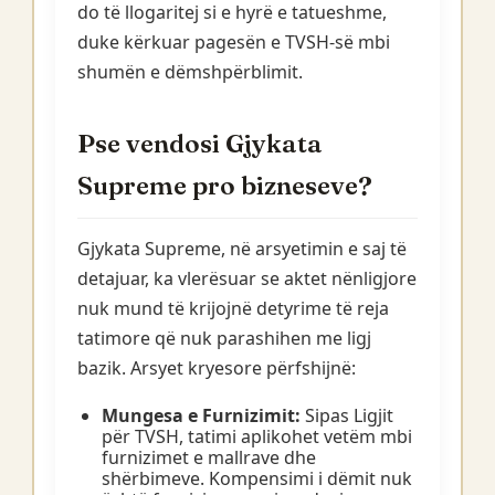
do të llogaritej si e hyrë e tatueshme,
duke kërkuar pagesën e TVSH-së mbi
shumën e dëmshpërblimit.
Pse vendosi Gjykata
Supreme pro bizneseve?
Gjykata Supreme, në arsyetimin e saj të
detajuar, ka vlerësuar se aktet nënligjore
nuk mund të krijojnë detyrime të reja
tatimore që nuk parashihen me ligj
bazik. Arsyet kryesore përfshijnë:
Mungesa e Furnizimit:
Sipas Ligjit
për TVSH, tatimi aplikohet vetëm mbi
furnizimet e mallrave dhe
shërbimeve. Kompensimi i dëmit nuk