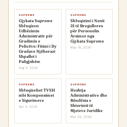
SUPREME
SUPREME
Gjykata Supreme
Shfuqizimi i Nenit
Shfuqizon
21 të Rregullores
Udhëzimin
për Personelin
Administrativ për
Arsimor nga
Gradimin e
Gjykata Supreme
Policëve: Fitimi i Dy
May 19, 2026
Gradave Njëherazi
Shpallet i
Paligjshëm
Aug 4, 2026
SUPREME
SUPREME
Shfuqizohet TVSH
Heshtja
mbi Kompensimet
Administrative dhe
e Sigurimeve
Rëndësia e
Shterimit të
Apr 2, 2026
Mjeteve Juridike
Mar 25, 2026