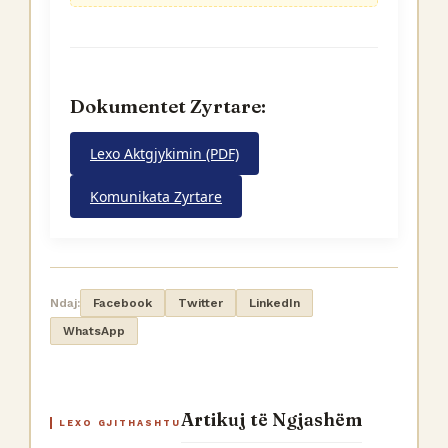
Dokumentet Zyrtare:
Lexo Aktgjykimin (PDF)
Komunikata Zyrtare
Ndaj:
Facebook
Twitter
LinkedIn
WhatsApp
Artikuj të Ngjashëm
LEXO GJITHASHTU