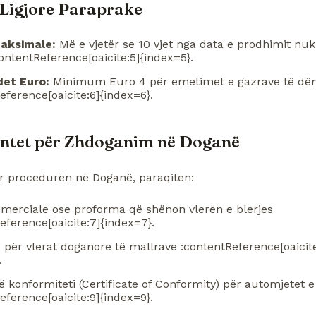
 Ligjore Paraprake
aksimale:
Më e vjetër se 10 vjet nga data e prodhimit nuk
ontentReference[oaicite:5]{index=5}.
et Euro:
Minimum Euro 4 për emetimet e gazrave të d
eference[oaicite:6]{index=6}.
tet për Zhdoganim në Doganë
ar procedurën në Doganë, paraqiten:
merciale ose proforma që shënon vlerën e blerjes
eference[oaicite:7]{index=7}.
 për vlerat doganore të mallrave :contentReference[oaicite
.
të konformiteti (Certificate of Conformity) për automjetet e
eference[oaicite:9]{index=9}.