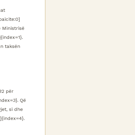
sat
aicite:0]
 Ministrisë
{index=1}.
an taksën
32 për
ndex=3}. Që
et, si dhe
]{index=4}.