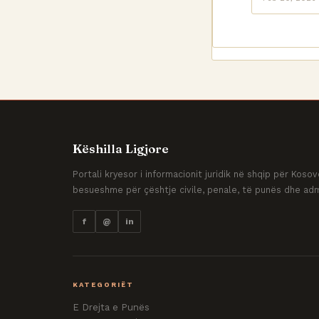
Këshilla Ligjore
Portali kryesor i informacionit juridik në shqip për Kos
besueshme për çështje civile, penale, të punës dhe adm
f
@
in
KATEGORIËT
E Drejta e Punës