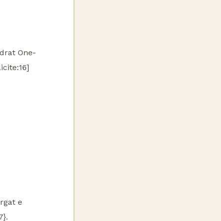
ndrat One-
cite:16]
rgat e
}.