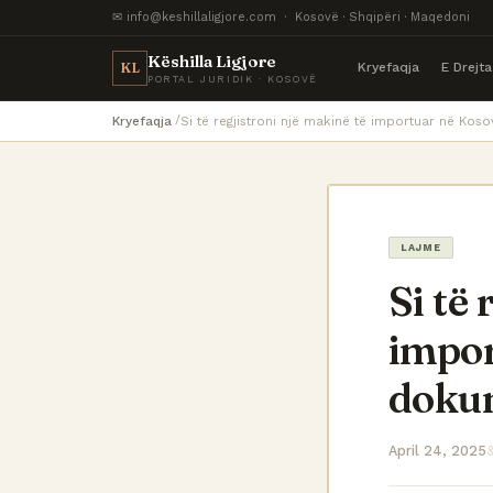
✉ info@keshillaligjore.com · Kosovë · Shqipëri · Maqedoni
Këshilla Ligjore
Kryefaqja
E Drejt
KL
PORTAL JURIDIK · KOSOVË
Kryefaqja
Si të regjistroni një makinë të importuar në Ko
LAJME
Si të 
impor
doku
April 24, 2025