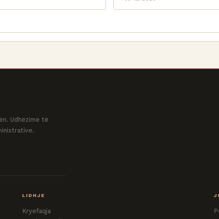
ovën. Udhëzime të
inistrative.
LIDHJE
J
Kryefaqja
P