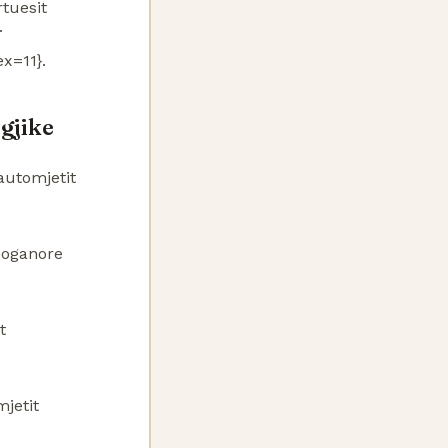
rtuesit
.
x=11}.
gjike
automjetit
doganore
t
mjetit