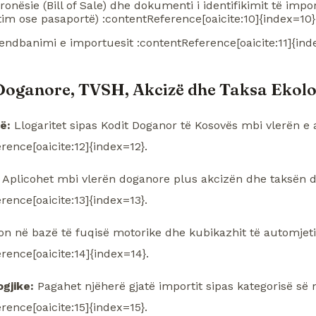
onësie (Bill of Sale) dhe dokumenti i identifikimit të impo
ftim ose pasaportë) :contentReference[oaicite:10]{index=10}
ndbanimi e importuesit :contentReference[oaicite:11]{inde
Doganore, TVSH, Akcizë dhe Taksa Ekolo
ë:
Llogaritet sipas Kodit Doganor të Kosovës mbi vlerën e 
rence[oaicite:12]{index=12}.
Aplicohet mbi vlerën doganore plus akcizën dhe taksën 
rence[oaicite:13]{index=13}.
on në bazë të fuqisë motorike dhe kubikazhit të automjeti
rence[oaicite:14]{index=14}.
gjike:
Pagahet njëherë gjatë importit sipas kategorisë së 
rence[oaicite:15]{index=15}.