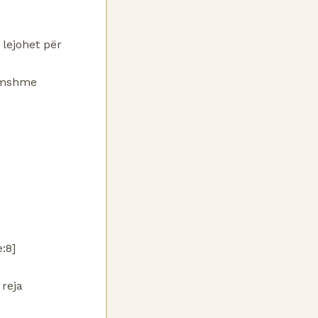
 lejohet për
ëmshme
:8]
 reja