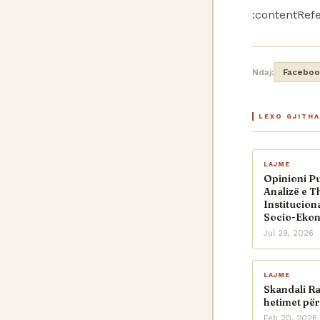
:contentRefe
Ndaj:
Faceboo
LEXO GJITH
LAJME
Opinioni Pu
Analizë e T
Institucion
Socio-Eko
Jul 29, 2026
LAJME
Skandali R
hetimet për
Feb 20, 2026