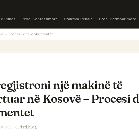
a e Punës
Proc. Kontestimore
Praktika Penale
Proc. Përmbarimore
sovë – Procesi dhe dokumentet
regjistroni një makinë të
tuar në Kosovë – Procesi 
mentet
Juristi.blog