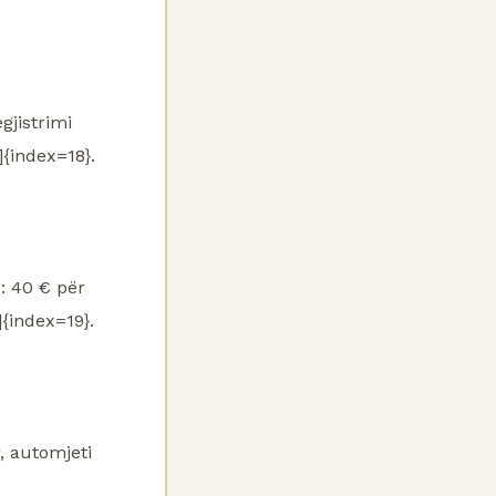
gjistrimi
]{index=18}.
s: 40 € për
]{index=19}.
 automjeti