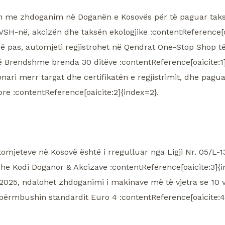
lon me zhdoganim në Doganën e Kosovës për të paguar tak
SH-në, akcizën dhe taksën ekologjike :contentReference[o
ë pas, automjeti regjistrohet në Qendrat One-Stop Shop të
ë Brendshme brenda 30 ditëve :contentReference[oaicite:1]
nari merr targat dhe certifikatën e regjistrimit, dhe pagu
ore :contentReference[oaicite:2]{index=2}.
tomjeteve në Kosovë është i rregulluar nga Ligji Nr. 05/L-1
he Kodi Doganor & Akcizave :contentReference[oaicite:3]{i
 2025, ndalohet zhdoganimi i makinave më të vjetra se 10 vj
 përmbushin standardit Euro 4 :contentReference[oaicite:4