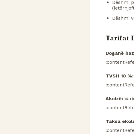
Dëshmi pr
(letërnjo
Dëshmi ve
Tarifat 
Doganë baz
:contentRefe
TVSH 18 %:
:contentRefe
Akcizë:
Vari
:contentRefe
Taksa ekolo
:contentRefe