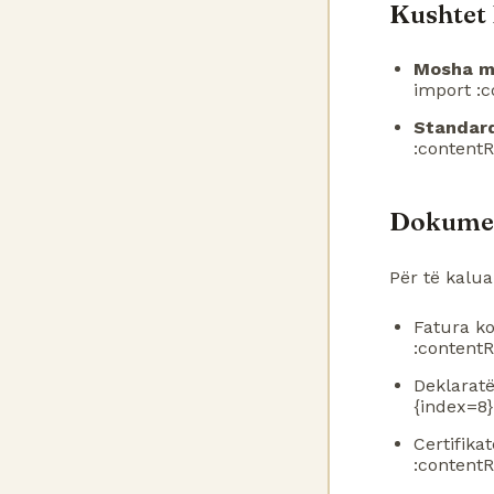
Kushtet
Mosha m
import :c
Standard
:contentR
Dokumen
Për të kalu
Fatura ko
:contentR
Deklaratë
{index=8}
Certifika
:contentR