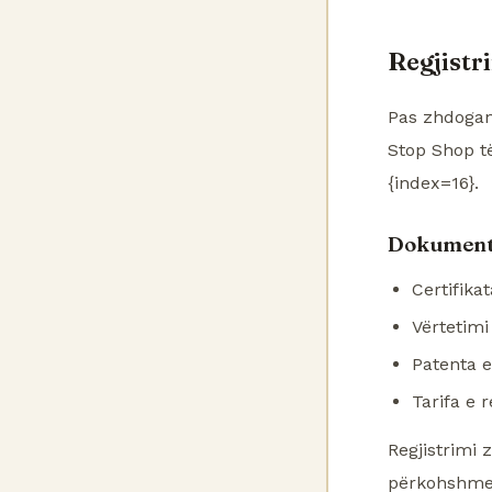
Regjistr
Pas zhdogan
Stop Shop t
{index=16}.
Dokumente
Certifikat
Vërtetimi
Patenta e
Tarifa e r
Regjistrimi
përkohshme 