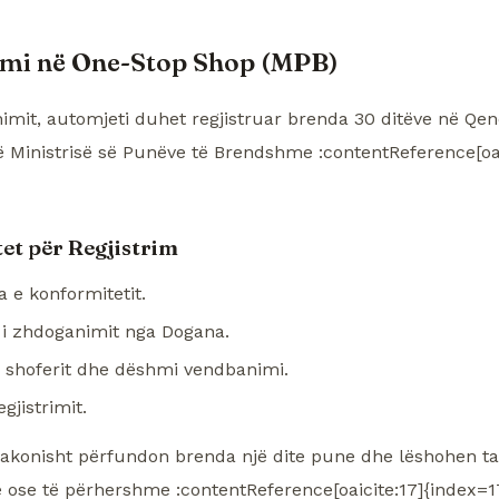
imi në One-Stop Shop (MPB)
imit, automjeti duhet regjistruar brenda 30 ditëve në Qe
ë Ministrisë së Punëve të Brendshme :contentReference[oai
t për Regjistrim
a e konformitetit.
 i zhdoganimit nga Dogana.
 shoferit dhe dëshmi vendbanimi.
egjistrimit.
 zakonisht përfundon brenda një dite pune dhe lëshohen ta
ose të përhershme :contentReference[oaicite:17]{index=17