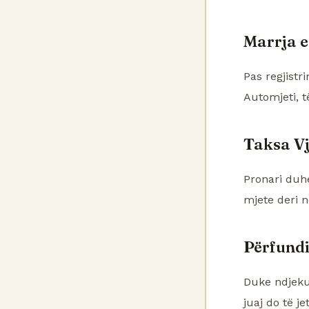
Marrja e
Pas regjistr
Automjeti, t
Taksa V
Pronari duhe
mjete deri n
Përfund
Duke ndjeku
juaj do të j