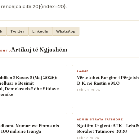
rence[oaicite:20]{index=20}.
k
Twitter
LinkedIn
WhatsApp
Artikuj të Ngjashëm
ASHTU
LAJME
blik në Kosovë (Maj 2026):
Vërtetohet Burgimi i Përjets
helluar e Besimit
D.K. në Rastin e M.O
al, Demokracisë dhe Sfidave
Feb 28, 2026
nomike
ADMINISTRATA TATIMORE
adicant-Numarics: Finma nis
Njoftim Urgjent: ATK – Lehtë
 100 milionë franga
Borxhet Tatimore 2026
Feb 12, 2026