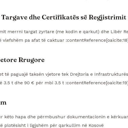
 Targave dhe Certifikatës së Regjistrimit
imit merrni targat zyrtare (me kodin e qarkut) dhe Libër Re
ë vlefshëm pa afat të caktuar :contentReference[oaicite:18
jetore Rrugore
t të paguajë taksën vjetore tek Drejtoria e Infrastrukturë
ë 3.5 t dhe 90 € për mbi 3.5 t :contentReference[oaicite:19
im
r këto hapa dhe përmbushur dokumentacionin e kërkuar,
etë plotësisht i ligjshëm për qarkullim në Kosovë