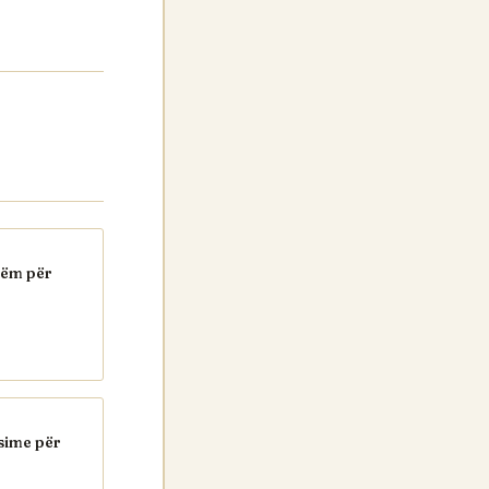
hëm për
sime për