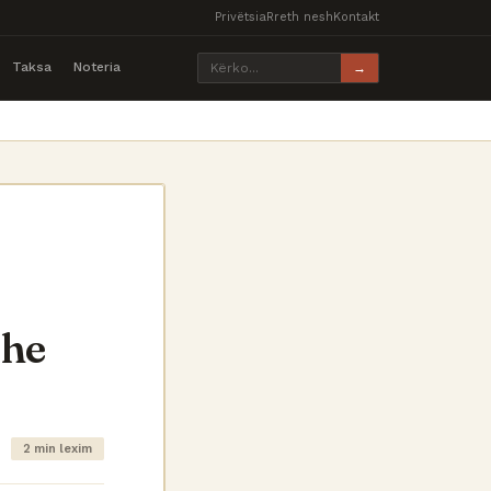
Privëtsia
Rreth nesh
Kontakt
Taksa
Noteria
→
dhe
2 min lexim