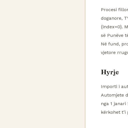
Procesi fil
doganore, TV
{index=0}. M
së Punëve t
Në fund, pro
vjetore rrug
Hyrje
Importi i au
Automjete d
nga 1 janari
kërkohet t’i