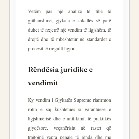
Vetëm pas një analize të tillë të
gjithanshme, gjykata e shkallës së parë
duhet të nxjerrë një vendim të ligjshëm, të
drejtë dhe të mbështetur në standardet e
procesit të rregullt ligjor.
Rëndësia juridike e
vendimit
Ky vendim i Gjykatës Supreme riafirmon
rolin e saj kushtetues si garantuese e
ligjshmërisë dhe e unifikimit të praktikës
gjyqësore, veçanërisht në rastet që
trajtojnë vepra penale të rënda dhe me