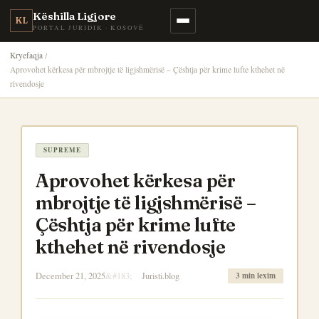
Këshilla Ligjore
KL
PORTAL JURIDIK · KOSOVË
Kryefaqja
Aprovohet kërkesa për mbrojtje të ligjshmërisë – Çështja për krime lufte kthehet në
rivendosje
SUPREME
Aprovohet kërkesa për
mbrojtje të ligjshmërisë –
Çështja për krime lufte
kthehet në rivendosje
December 21, 2025
Juristi.blog
3 min lexim