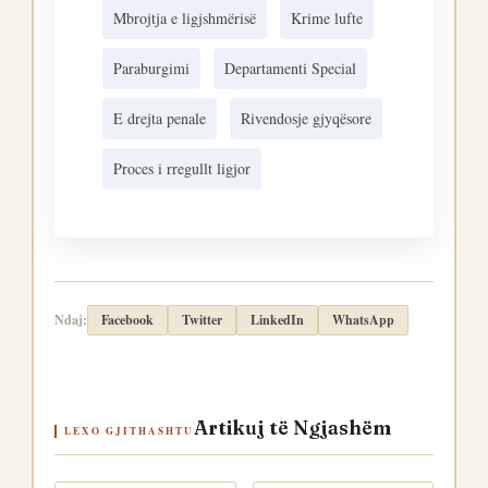
Mbrojtja e ligjshmërisë
Krime lufte
Paraburgimi
Departamenti Special
E drejta penale
Rivendosje gjyqësore
Proces i rregullt ligjor
Ndaj:
Facebook
Twitter
LinkedIn
WhatsApp
Artikuj të Ngjashëm
LEXO GJITHASHTU