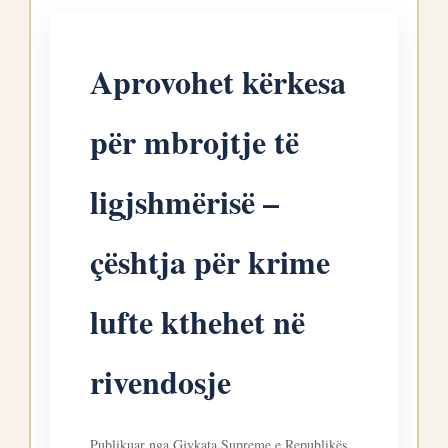
Aprovohet kërkesa
për mbrojtje të
ligjshmërisë –
çështja për krime
lufte kthehet në
rivendosje
Publikuar nga Gjykata Supreme e Republikës