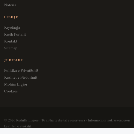
Noteria
LIDHJE
Kryefaqja
Rreth Portalit
Kontakt
Sitemap
JURIDIKE
Politika e Privatësisë
Kushtet e Përdorimit
Mohim Ligjor
Cookies
©
2026
Këshilla Ligjore · Të gjitha të drejtat e rezervuara · Informacioni nuk zëvendëson
këshillën e avokatit.