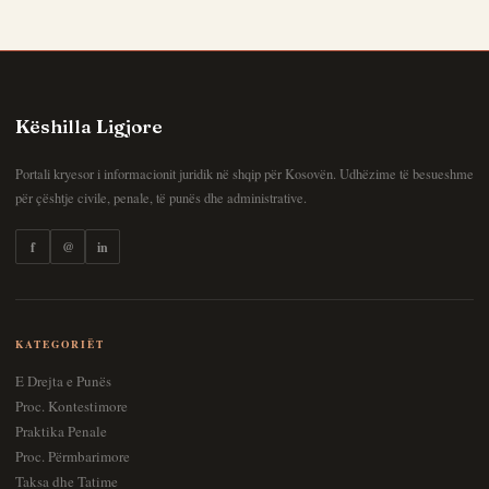
Këshilla Ligjore
Portali kryesor i informacionit juridik në shqip për Kosovën. Udhëzime të besueshme
për çështje civile, penale, të punës dhe administrative.
f
@
in
KATEGORIËT
E Drejta e Punës
Proc. Kontestimore
Praktika Penale
Proc. Përmbarimore
Taksa dhe Tatime