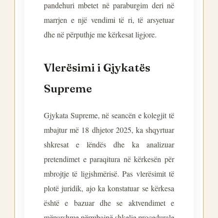
pandehuri mbetet në paraburgim deri në
marrjen e një vendimi të ri, të arsyetuar
dhe në përputhje me kërkesat ligjore.
Vlerësimi i Gjykatës
Supreme
Gjykata Supreme, në seancën e kolegjit të
mbajtur më 18 dhjetor 2025, ka shqyrtuar
shkresat e lëndës dhe ka analizuar
pretendimet e paraqitura në kërkesën për
mbrojtje të ligjshmërisë. Pas vlerësimit të
plotë juridik, ajo ka konstatuar se kërkesa
është e bazuar dhe se aktvendimet e
mëparshme përmbajnë shkelje procedurale