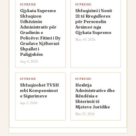
SUPREME
SUPREME
Gjykata Supreme
Shfuqizimi i Nenit
Shfuqizon
21 të Rregullores
Udhëzimin
për Personelin
Administrativ për
Arsimor nga
Gradimin e
Gjykata Supreme
Policëve: Fitimi i Dy
May 19, 2026
Gradave Njëherazi
Shpallet i
Paligjshëm
Aug 4, 2026
SUPREME
SUPREME
Shfuqizohet TVSH
Heshtja
mbi Kompensimet
Administrative dhe
e Sigurimeve
Rëndësia e
Shterimit të
Apr 2, 2026
Mjeteve Juridike
Mar 25, 2026