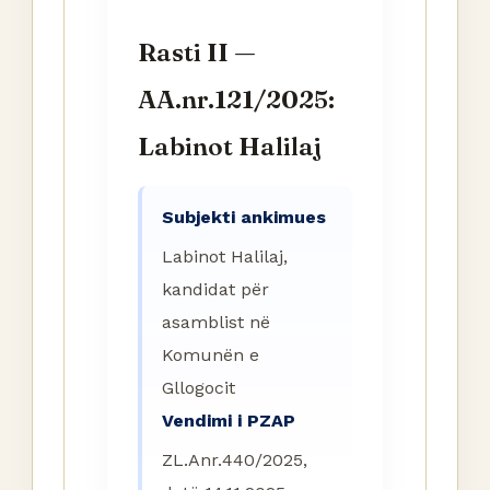
Rasti II —
AA.nr.121/2025:
Labinot Halilaj
Subjekti ankimues
Labinot Halilaj,
kandidat për
asamblist në
Komunën e
Gllogocit
Vendimi i PZAP
ZL.Anr.440/2025,