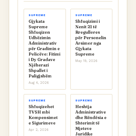
SUPREME
SUPREME
Gjykata
Shfuqizimi i
Supreme
Nenit 21 të
Shfuqizon
Rregullores
Udhëzimin
për Personelin
Administrativ
Arsimor nga
për Gradimin e
Gjykata
Policëve: Fitimi
Supreme
i Dy Gradave
May 19, 2026
Njëherazi
Shpallet i
Paligjshëm
Aug 4, 2026
SUPREME
SUPREME
Shfuqizohet
Heshtja
TVSH mbi
Administrative
Kompensimet
dhe Rëndësia e
e Sigurimeve
Shterimit të
Mjeteve
Apr 2, 2026
Juridike