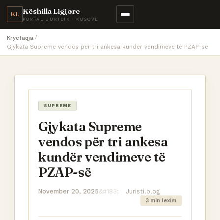
Këshilla Ligjore
KL
PORTAL JURIDIK · KOSOVË
Kryefaqja
Gjykata Supreme vendos për tri ankesa kundër vendimeve të PZAP-së
SUPREME
Gjykata Supreme
vendos për tri ankesa
kundër vendimeve të
PZAP-së
November 20, 2025
Juristi.blog
3 min lexim