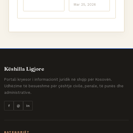
Mar 25, 2026
Këshilla Ligjore
Portali kryesor i informacionit juridik në shqip për Kosovën.
Udhëzime të besueshme për çështje civile, penale, të punës dhe
administrative.
f
@
in
KATEGORIËT