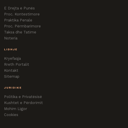
E Drejta e Punës
Proc. Kontestimore
Praktika Penale
Proc. Përmbarimore
Taksa dhe Tatime
Noteria
LIDHJE
Kryefaqja
Rreth Portalit
Kontakt
Sitemap
JURIDIKE
Politika e Privatësisë
Kushtet e Përdorimit
Mohim Ligjor
Cookies