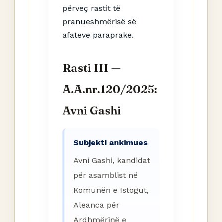
përveç rastit të
pranueshmërisë së
afateve paraprake.
Rasti III —
A.A.nr.120/2025:
Avni Gashi
Subjekti ankimues
Avni Gashi, kandidat
për asamblist në
Komunën e Istogut,
Aleanca për
Ardhmërinë e