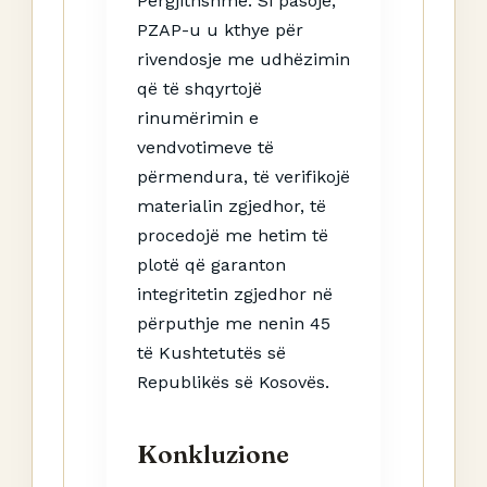
Përgjithshme. Si pasojë,
PZAP-u u kthye për
rivendosje me udhëzimin
që të shqyrtojë
rinumërimin e
vendvotimeve të
përmendura, të verifikojë
materialin zgjedhor, të
procedojë me hetim të
plotë që garanton
integritetin zgjedhor në
përputhje me nenin 45
të Kushtetutës së
Republikës së Kosovës.
Konkluzione