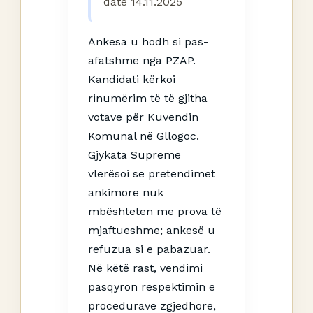
datë 14.11.2025
Ankesa u hodh si pas-
afatshme nga PZAP.
Kandidati kërkoi
rinumërim të të gjitha
votave për Kuvendin
Komunal në Gllogoc.
Gjykata Supreme
vlerësoi se pretendimet
ankimore nuk
mbështeten me prova të
mjaftueshme; ankesë u
refuzua si e pabazuar.
Në këtë rast, vendimi
pasqyron respektimin e
procedurave zgjedhore,