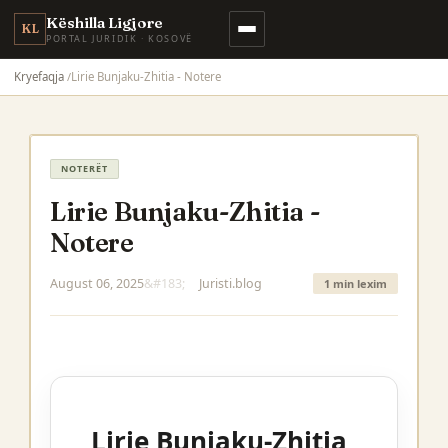
Këshilla Ligjore
KL
PORTAL JURIDIK · KOSOVË
Kryefaqja
Lirie Bunjaku-Zhitia - Notere
NOTERËT
Lirie Bunjaku-Zhitia -
Notere
August 06, 2025
Juristi.blog
1 min lexim
Lirie Bunjaku-Zhitia