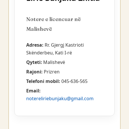
Notere e licencuar në
Malishevë
Adresa:
Rr. Gjergj Kastrioti
Skënderbeu, Kati I-rë
Qyteti:
Malishevë
Rajoni:
Prizren
Telefoni mobil:
045-636-565
Email:
notereliriebunjaku@gmail.com