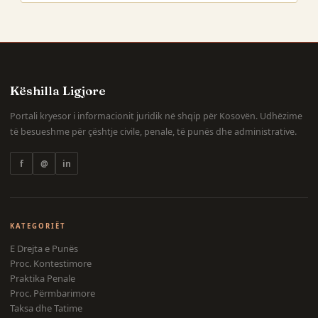
Këshilla Ligjore
Portali kryesor i informacionit juridik në shqip për Kosovën. Udhëzime
të besueshme për çështje civile, penale, të punës dhe administrative.
f
@
in
KATEGORIËT
E Drejta e Punës
Proc. Kontestimore
Praktika Penale
Proc. Përmbarimore
Taksa dhe Tatime