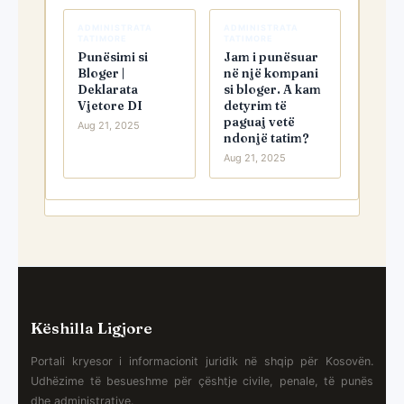
ADMINISTRATA
ADMINISTRATA
TATIMORE
TATIMORE
Punësimi si
Jam i punësuar
Bloger |
në një kompani
Deklarata
si bloger. A kam
Vjetore DI
detyrim të
paguaj vetë
Aug 21, 2025
ndonjë tatim?
Aug 21, 2025
Këshilla Ligjore
Portali kryesor i informacionit juridik në shqip për Kosovën.
Udhëzime të besueshme për çështje civile, penale, të punës
dhe administrative.