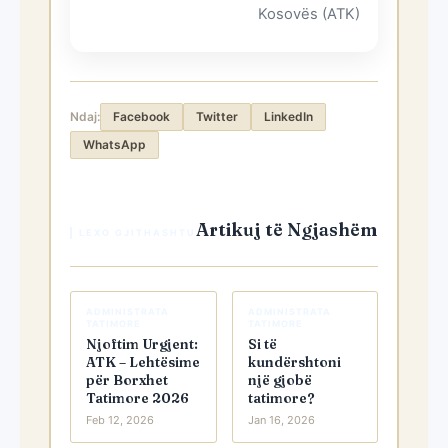
Kosovës (ATK)
Ndaj:
Facebook
Twitter
LinkedIn
WhatsApp
Artikuj të Ngjashëm
LEXO GJITHASHTU
ADMINISTRATA
ADMINISTRATA
TATIMORE
TATIMORE
Njoftim Urgjent:
Si të
ATK – Lehtësime
kundërshtoni
për Borxhet
një gjobë
Tatimore 2026
tatimore?
Feb 12, 2026
Jan 16, 2026