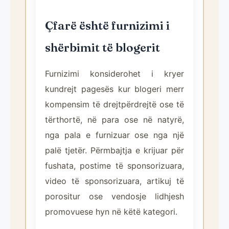
Çfarë është furnizimi i
shërbimit të blogerit
Furnizimi konsiderohet i kryer
kundrejt pagesës kur blogeri merr
kompensim të drejtpërdrejtë ose të
tërthortë, në para ose në natyrë,
nga pala e furnizuar ose nga një
palë tjetër. Përmbajtja e krijuar për
fushata, postime të sponsorizuara,
video të sponsorizuara, artikuj të
porositur ose vendosje lidhjesh
promovuese hyn në këtë kategori.