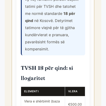
tatimi për TVSH dhe tatohet
me normë standarde
18 për
qind
në Kosovë. Detyrimet
tatimore vlejnë për të gjitha
kundërvlerat e pranuara,
pavarësisht formës së
kompensimit.
TVSH 18 për qind: si
llogaritet
ELEMENTI
VLERA
Vlera e shërbimit (baza
€500.00