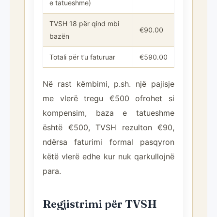
e tatueshme)
TVSH 18 për qind mbi
€90.00
bazën
Totali për t’u faturuar
€590.00
Në rast këmbimi, p.sh. një pajisje
me vlerë tregu €500 ofrohet si
kompensim, baza e tatueshme
është €500, TVSH rezulton €90,
ndërsa faturimi formal pasqyron
këtë vlerë edhe kur nuk qarkullojnë
para.
Regjistrimi për TVSH