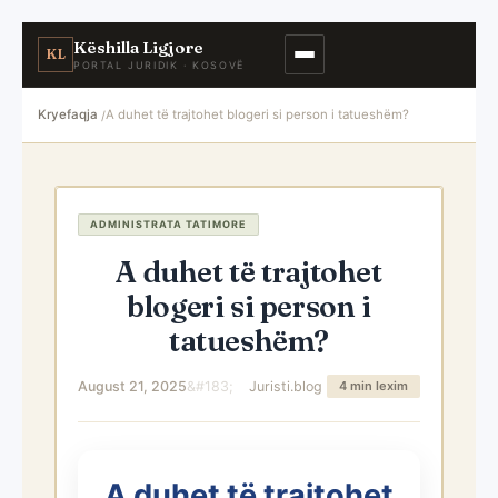
Këshilla Ligjore
KL
PORTAL JURIDIK · KOSOVË
Kryefaqja
A duhet të trajtohet blogeri si person i tatueshëm?
ADMINISTRATA TATIMORE
A duhet të trajtohet
blogeri si person i
tatueshëm?
August 21, 2025
Juristi.blog
4 min lexim
A duhet të trajtohet