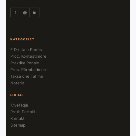
f
@
in
KATEGORIËT
E Drejta e Punës
Proc. Kontestimore
Praktika Penale
Proc. Përmbarimore
Taksa dhe Tatime
Noteria
LIDHJE
Kryefaqja
Rreth Portalit
Kontakt
Sitemap