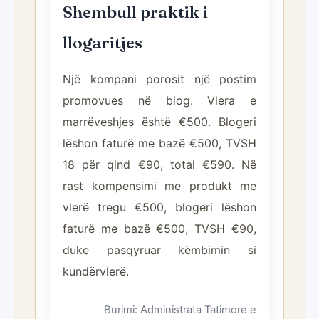
Shembull praktik i
llogaritjes
Një kompani porosit një postim
promovues në blog. Vlera e
marrëveshjes është €500. Blogeri
lëshon faturë me bazë €500, TVSH
18 për qind €90, total €590. Në
rast kompensimi me produkt me
vlerë tregu €500, blogeri lëshon
faturë me bazë €500, TVSH €90,
duke pasqyruar këmbimin si
kundërvlerë.
Burimi: Administrata Tatimore e