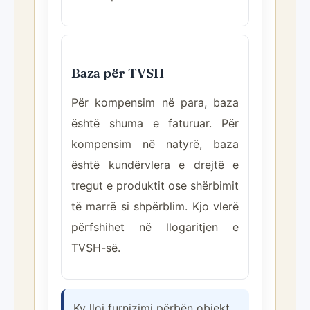
Baza për TVSH
Për kompensim në para, baza
është shuma e faturuar. Për
kompensim në natyrë, baza
është kundërvlera e drejtë e
tregut e produktit ose shërbimit
të marrë si shpërblim. Kjo vlerë
përfshihet në llogaritjen e
TVSH-së.
Ky lloj furnizimi përbën objekt