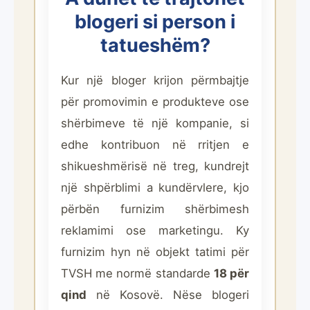
blogeri si person i
tatueshëm?
Kur një bloger krijon përmbajtje
për promovimin e produkteve ose
shërbimeve të një kompanie, si
edhe kontribuon në rritjen e
shikueshmërisë në treg, kundrejt
një shpërblimi a kundërvlere, kjo
përbën furnizim shërbimesh
reklamimi ose marketingu. Ky
furnizim hyn në objekt tatimi për
TVSH me normë standarde
18 për
qind
në Kosovë. Nëse blogeri