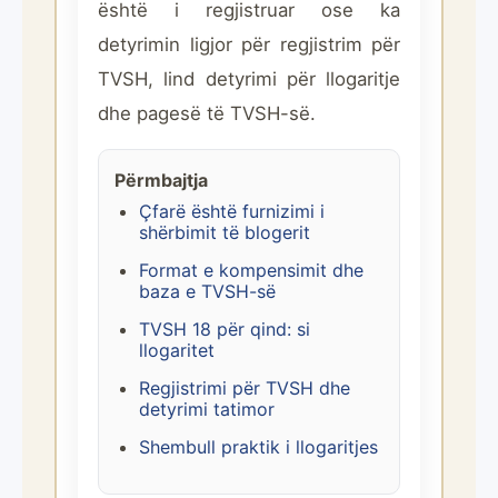
është i regjistruar ose ka
detyrimin ligjor për regjistrim për
TVSH, lind detyrimi për llogaritje
dhe pagesë të TVSH-së.
Përmbajtja
Çfarë është furnizimi i
shërbimit të blogerit
Format e kompensimit dhe
baza e TVSH-së
TVSH 18 për qind: si
llogaritet
Regjistrimi për TVSH dhe
detyrimi tatimor
Shembull praktik i llogaritjes