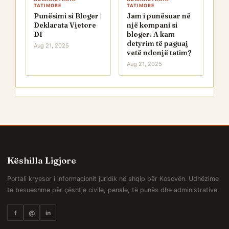
TATIMORE
TATIMORE
Punësimi si Bloger |
Jam i punësuar në
Deklarata Vjetore
një kompani si
DI
bloger. A kam
detyrim të paguaj
Aug 21, 2025
vetë ndonjë tatim?
Aug 21, 2025
Këshilla Ligjore
Portali kryesor i informacionit juridik në shqip për Kosovën. Udhëzime
të besueshme për çështje civile, penale, të punës dhe administrative.
f
@
in