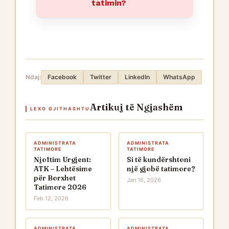
tatimin?
Ndaj:
Facebook
Twitter
LinkedIn
WhatsApp
Artikuj të Ngjashëm
LEXO GJITHASHTU
ADMINISTRATA
ADMINISTRATA
TATIMORE
TATIMORE
Njoftim Urgjent:
Si të kundërshtoni
ATK – Lehtësime
një gjobë tatimore?
për Borxhet
Jan 16, 2026
Tatimore 2026
Feb 12, 2026
ADMINISTRATA
ADMINISTRATA