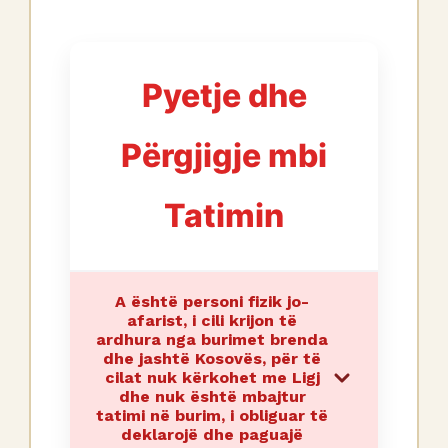
Pyetje dhe
Përgjigje mbi
Tatimin
A është personi fizik jo-
afarist, i cili krijon të
ardhura nga burimet brenda
dhe jashtë Kosovës, për të
cilat nuk kërkohet me Ligj
dhe nuk është mbajtur
tatimi në burim, i obliguar të
deklarojë dhe paguajë