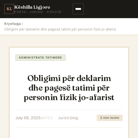
Këshilla Ligjore
KL
PORTAL JURIDIK · KOSOVË
Kryefaqja
Obligimi për deklarim dhe pagesë tatimi për personin fizik jo-afarist
ADMINISTRATA TATIMORE
Obligimi për deklarim
dhe pagesë tatimi për
personin fizik jo-afarist
July 09, 2025
Juristi.blog
2 min lexim