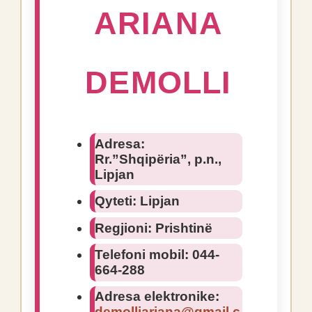
ARIANA
DEMOLLI
Adresa:
Rr.”Shqipëria”, p.n.,
Lipjan
Qyteti:
Lipjan
Regjioni:
Prishtinë
Telefoni mobil:
044-
664-288
Adresa elektronike:
demolliariana@gmail.c