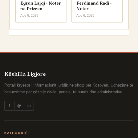
Egzon Lajqi - Noter
Ferdinand Radi -
në Prizren
Noter
Aug 6, 2025
Aug 6, 2025
Këshilla Ligjore
Portali kryesor i informacionit juridik në shqip për Kosovën. Udhëzime të
besueshme për çështje civile, penale, të punës dhe administrative.
f
@
in
KATEGORIËT