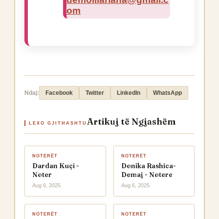
om
Ndaj:
Facebook
Twitter
LinkedIn
WhatsApp
Artikuj të Ngjashëm
LEXO GJITHASHTU
NOTERËT
NOTERËT
Dardan Kuçi -
Donika Rashica-
Noter
Demaj - Notere
Aug 6, 2025
Aug 6, 2025
NOTERËT
NOTERËT