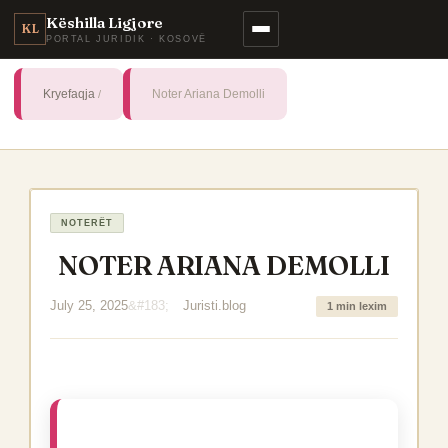
Këshilla Ligjore
KL
PORTAL JURIDIK · KOSOVË
Kryefaqja
Noter Ariana Demolli
NOTERËT
NOTER ARIANA DEMOLLI
July 25, 2025
Juristi.blog
1 min lexim