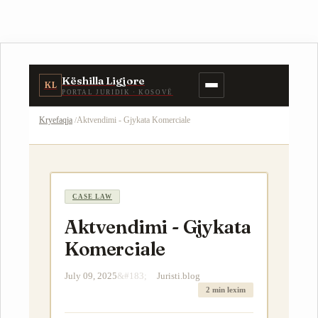
Këshilla Ligjore
KL
PORTAL JURIDIK · KOSOVË
Kryefaqja
Aktvendimi - Gjykata Komerciale
CASE LAW
Aktvendimi - Gjykata
Komerciale
July 09, 2025
Juristi.blog
2 min lexim