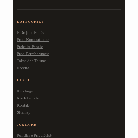
KATEGORIËT
E Drejta e Punës
Proc. Kontestimore
Praktika Penale
Proc. Përmbarimore
Taksa dhe Tatime
Noteria
LIDHJE
Kryefaqja
Rreth Portalit
Kontakt
Sitemap
JURIDIKE
Politika e Privatësisë