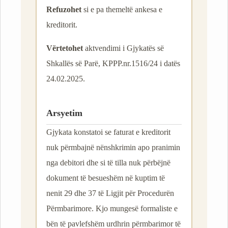
Refuzohet
si e pa themeltë ankesa e
kreditorit.
Vërtetohet
aktvendimi i Gjykatës së
Shkallës së Parë, KPPP.nr.1516/24 i datës
24.02.2025.
Arsyetim
Gjykata konstatoi se faturat e kreditorit
nuk përmbajnë nënshkrimin apo pranimin
nga debitori dhe si të tilla nuk përbëjnë
dokument të besueshëm në kuptim të
nenit 29 dhe 37 të Ligjit për Procedurën
Përmbarimore. Kjo mungesë formaliste e
bën të pavlefshëm urdhrin përmbarimor të