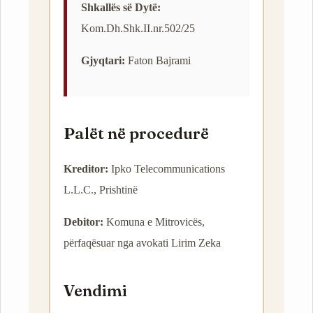
Shkallës së Dytë:
Kom.Dh.Shk.II.nr.502/25
Gjyqtari:
Faton Bajrami
Palët në procedurë
Kreditor:
Ipko Telecommunications
L.L.C., Prishtinë
Debitor:
Komuna e Mitrovicës,
përfaqësuar nga avokati Lirim Zeka
Vendimi