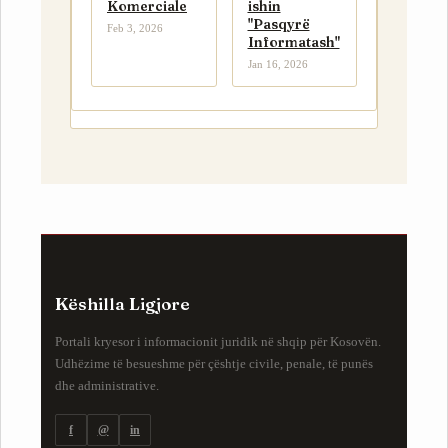
Komerciale
ishin
"Pasqyrë
Feb 3, 2026
Informatash"
Jan 16, 2026
Këshilla Ligjore
Portali kryesor i informacionit juridik në shqip për Kosovën.
Udhëzime të besueshme për çështje civile, penale, të punës
dhe administrative.
f
@
in