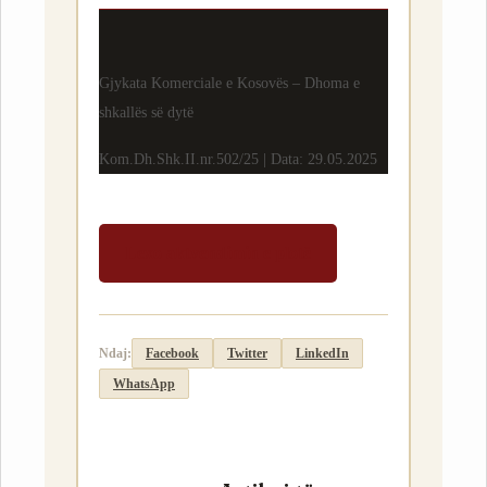
Gjykata Komerciale e Kosovës – Dhoma e
shkallës së dytë
Kom.Dh.Shk.II.nr.502/25 | Data: 29.05.2025
Lexo aktvendimin e plotë
Ndaj:
Facebook
Twitter
LinkedIn
WhatsApp