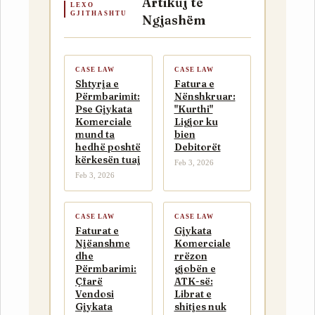
Artikuj të
LEXO
GJITHASHTU
Ngjashëm
CASE LAW
CASE LAW
Shtyrja e
Fatura e
Përmbarimit:
Nënshkruar:
Pse Gjykata
"Kurthi"
Komerciale
Ligjor ku
mund ta
bien
hedhë poshtë
Debitorët
kërkesën tuaj
Feb 3, 2026
Feb 3, 2026
CASE LAW
CASE LAW
Faturat e
Gjykata
Njëanshme
Komerciale
dhe
rrëzon
Përmbarimi:
gjobën e
Çfarë
ATK-së:
Vendosi
Librat e
Gjykata
shitjes nuk