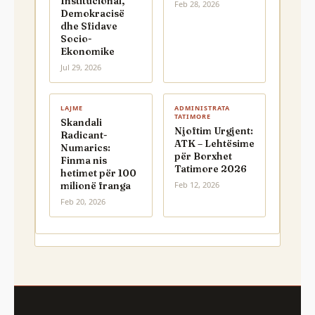
Institucional,
Feb 28, 2026
Demokracisë
dhe Sfidave
Socio-
Ekonomike
Jul 29, 2026
LAJME
ADMINISTRATA
TATIMORE
Skandali
Njoftim Urgjent:
Radicant-
ATK – Lehtësime
Numarics:
për Borxhet
Finma nis
Tatimore 2026
hetimet për 100
Feb 12, 2026
milionë franga
Feb 20, 2026