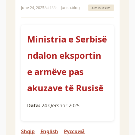
June 24, 2025
Juristi.blog
4 min lexim
Ministria e Serbisë
ndalon eksportin
e armëve pas
akuzave të Rusisë
Data:
24 Qershor 2025
Shqip
English
Русский