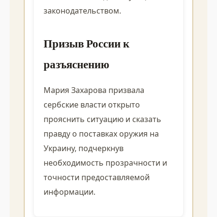
законодательством.
Призыв России к
разъяснению
Мария Захарова призвала
сербские власти открыто
прояснить ситуацию и сказать
правду о поставках оружия на
Украину, подчеркнув
необходимость прозрачности и
точности предоставляемой
информации.