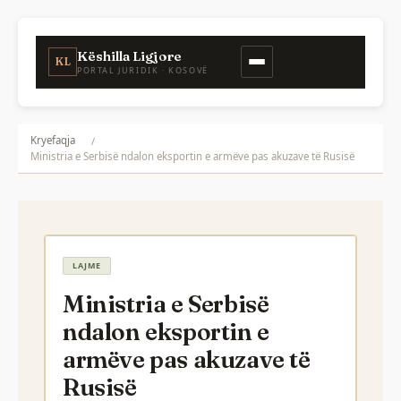
Këshilla Ligjore
KL
PORTAL JURIDIK · KOSOVË
Kryefaqja
Ministria e Serbisë ndalon eksportin e armëve pas akuzave të Rusisë
LAJME
Ministria e Serbisë
ndalon eksportin e
armëve pas akuzave të
Rusisë