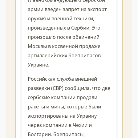
главнокомандующего сербской
армии введен запрет на экспорт
оружия и военной техники,
произведенных в Сербии. Это
произошло после обвинений
Москвы в косвенной продаже
артиллерийских боеприпасов
Украине.
Российская служба внешней
разведки (СВР) сообщила, что две
сербские компании продали
ракеты и мины, которые были
экспортированы на Украину
через компании в Чехии и
Болгарии. Боеприпасы,