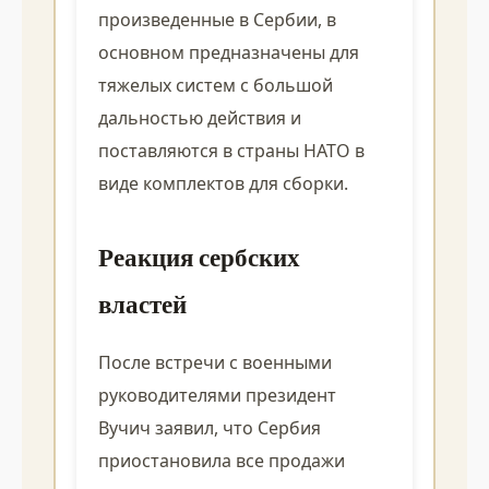
произведенные в Сербии, в
основном предназначены для
тяжелых систем с большой
дальностью действия и
поставляются в страны НАТО в
виде комплектов для сборки.
Реакция сербских
властей
После встречи с военными
руководителями президент
Вучич заявил, что Сербия
приостановила все продажи