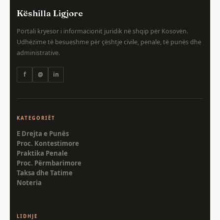
Këshilla Ligjore
Portali kryesor i informacionit juridik në shqip për Kosovën.
Udhëzime të besueshme për çështje civile, penale, të punës dhe
administrative.
f
@
in
KATEGORIËT
E Drejta e Punës
Proc. Kontestimore
Praktika Penale
Proc. Përmbarimore
Taksa dhe Tatime
Noteria
LIDHJE