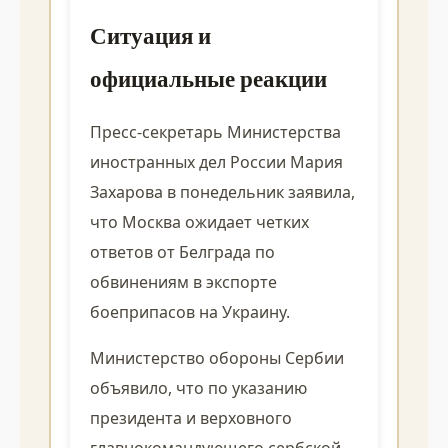
Ситуация и
официальные реакции
Пресс-секретарь Министерства
иностранных дел России Мария
Захарова в понедельник заявила,
что Москва ожидает четких
ответов от Белграда по
обвинениям в экспорте
боеприпасов на Украину.
Министерство обороны Сербии
объявило, что по указанию
президента и верховного