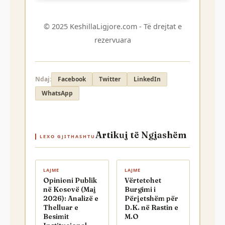
© 2025 KeshillaLigjore.com - Të drejtat e
rezervuara
Ndaj:
Facebook
Twitter
LinkedIn
WhatsApp
Artikuj të Ngjashëm
LEXO GJITHASHTU
LAJME
LAJME
Opinioni Publik
Vërtetohet
në Kosovë (Maj
Burgimi i
2026): Analizë e
Përjetshëm për
Thelluar e
D.K. në Rastin e
Besimit
M.O