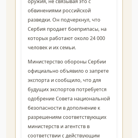
оружия, не связывая это с
обвинениями российской
разведки. Он подчеркнул, что
Сербия продает боеприпасы, на
которых работают около 24 000
человек и их семьи.
Министерство обороны Сербии
официально объявило о запрете
экспорта и сообщило, что для
будущих экспортов потребуется
одобрение Совета национальной
безопасности в дополнение к
разрешениям соответствующих
министерств и агентств в
соответствии с действующим