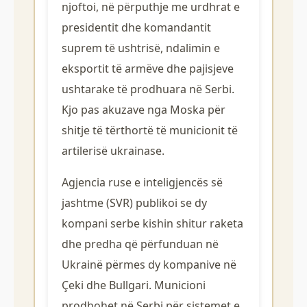
njoftoi, në përputhje me urdhrat e
presidentit dhe komandantit
suprem të ushtrisë, ndalimin e
eksportit të armëve dhe pajisjeve
ushtarake të prodhuara në Serbi.
Kjo pas akuzave nga Moska për
shitje të tërthortë të municionit të
artilerisë ukrainase.
Agjencia ruse e inteligjencës së
jashtme (SVR) publikoi se dy
kompani serbe kishin shitur raketa
dhe predha që përfunduan në
Ukrainë përmes dy kompanive në
Çeki dhe Bullgari. Municioni
prodhohet në Serbi për sistemet e