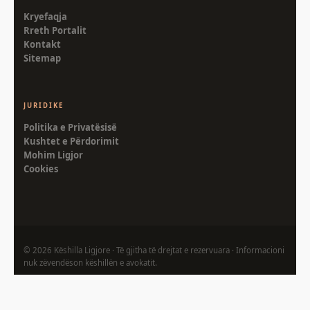
Kryefaqja
Rreth Portalit
Kontakt
Sitemap
JURIDIKE
Politika e Privatësisë
Kushtet e Përdorimit
Mohim Ligjor
Cookies
©
2026
Këshilla Ligjore · Të gjitha të drejtat e rezervuara · Informacioni
nuk zëvendëson këshillën e avokatit.
Privatësia
Kushtet
Sitemap