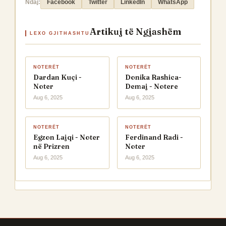
Ndaj:
Facebook
Twitter
LinkedIn
WhatsApp
Artikuj të Ngjashëm
LEXO GJITHASHTU
NOTERËT
NOTERËT
Dardan Kuçi -
Donika Rashica-
Noter
Demaj - Notere
Aug 6, 2025
Aug 6, 2025
NOTERËT
NOTERËT
Egzon Lajqi - Noter
Ferdinand Radi -
në Prizren
Noter
Aug 6, 2025
Aug 6, 2025