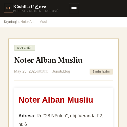
Këshilla Ligjore
KL
PORTAL JURIDIK · KOSOVË
Kryefaqja
Noter Alban Musliu
NOTERËT
Noter Alban Musliu
May 23, 2025
Juristi.blog
1 min lexim
Noter Alban Musliu
Adresa:
Rr. "28 Nëntori", obj. Veranda F2,
nr. 6