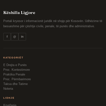
Këshilla Ligjore
Portali kryesor i informacionit juridik në shqip për Kosovën. Udhëzime të
besueshme për çështje civile, penale, të punës dhe administrative.
f
@
in
KATEGORIËT
E Drejta e Punës
Proc. Kontestimore
Praktika Penale
Proc. Përmbarimore
Taksa dhe Tatime
Noteria
LIDHJE
Kryefaqja