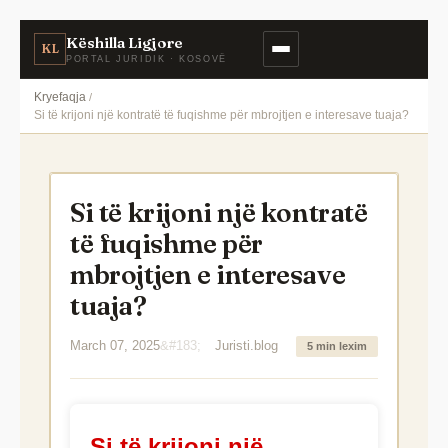
Këshilla Ligjore
KL
PORTAL JURIDIK · KOSOVË
Kryefaqja
Si të krijoni një kontratë të fuqishme për mbrojtjen e interesave tuaja?
Si të krijoni një kontratë
të fuqishme për
mbrojtjen e interesave
tuaja?
March 07, 2025
Juristi.blog
5 min lexim
Si të krijoni një