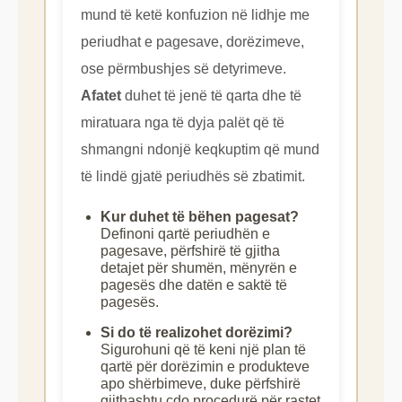
mund të ketë konfuzion në lidhje me
periudhat e pagesave, dorëzimeve,
ose përmbushjes së detyrimeve.
Afatet
duhet të jenë të qarta dhe të
miratuara nga të dyja palët që të
shmangni ndonjë keqkuptim që mund
të lindë gjatë periudhës së zbatimit.
Kur duhet të bëhen pagesat?
Definoni qartë periudhën e
pagesave, përfshirë të gjitha
detajet për shumën, mënyrën e
pagesës dhe datën e saktë të
pagesës.
Si do të realizohet dorëzimi?
Sigurohuni që të keni një plan të
qartë për dorëzimin e produkteve
apo shërbimeve, duke përfshirë
gjithashtu çdo procedurë për rastet