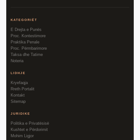
KATEGORIËT
E Drejta e Punës
Proc. Kontestimore
Praktika Penale
Proc. Përmbarimore
Taksa dhe Tatime
Noteria
LIDHJE
Kryefaqja
Rreth Portalit
Kontakt
Sitemap
JURIDIKE
Politika e Privatësisë
Kushtet e Përdorimit
Mohim Ligjor