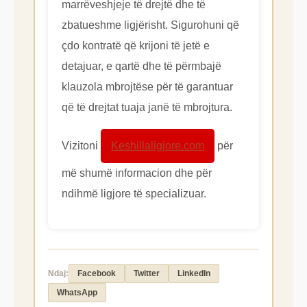
marrëveshjeje të drejtë dhe të
zbatueshme ligjërisht. Sigurohuni që
çdo kontratë që krijoni të jetë e
detajuar, e qartë dhe të përmbajë
klauzola mbrojtëse për të garantuar
që të drejtat tuaja janë të mbrojtura.
Vizitoni
Keshillaligjore.com
për
më shumë informacion dhe për
ndihmë ligjore të specializuar.
Ndaj:
Facebook
Twitter
LinkedIn
WhatsApp