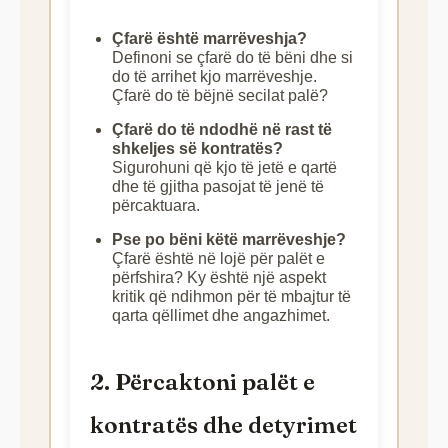
Çfarë është marrëveshja?
Definoni se çfarë do të bëni dhe si
do të arrihet kjo marrëveshje.
Çfarë do të bëjnë secilat palë?
Çfarë do të ndodhë në rast të
shkeljes së kontratës?
Sigurohuni që kjo të jetë e qartë
dhe të gjitha pasojat të jenë të
përcaktuara.
Pse po bëni këtë marrëveshje?
Çfarë është në lojë për palët e
përfshira? Ky është një aspekt
kritik që ndihmon për të mbajtur të
qarta qëllimet dhe angazhimet.
2. Përcaktoni palët e
kontratës dhe detyrimet