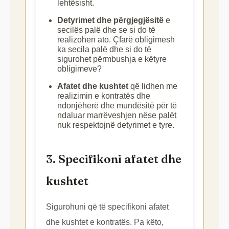
lehtësisht.
Detyrimet dhe përgjegjësitë
e
secilës palë dhe se si do të
realizohen ato. Çfarë obligimesh
ka secila palë dhe si do të
sigurohet përmbushja e këtyre
obligimeve?
Afatet dhe kushtet
që lidhen me
realizimin e kontratës dhe
ndonjëherë dhe mundësitë për të
ndaluar marrëveshjen nëse palët
nuk respektojnë detyrimet e tyre.
3. Specifikoni afatet dhe
kushtet
Sigurohuni që të specifikoni afatet
dhe kushtet e kontratës. Pa këto,