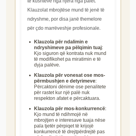
të kushteve nga njëra nga palët.
Klauzolat mbrojtëse mund të jenë të
ndryshme, por disa janë themelore
për çdo marrëveshje profesionale.
Klauzola për ndalimin e
ndryshimeve pa pëlqimin tuaj
:
Kjo siguron që kontrata nuk mund
të modifikohet pa miratimin e të
dyja palëve.
Klauzola për vonesat ose mos-
përmbushjen e detyrimeve
:
Përcaktoni dënime ose penalitete
për rastet kur një palë nuk
respekton afatet e përcaktuara.
Klauzola për mos-konkurrencë
:
Kjo mund të ndihmojë në
mbrojtjen e interesave tuaja nëse
pala tjetër përpiqet të krijojë
konkurrencë të drejtpërdrejtë pas