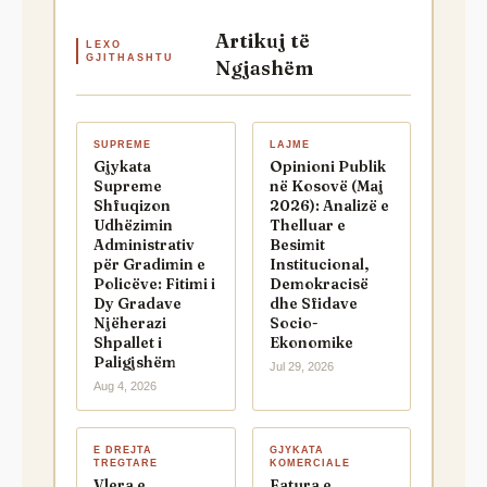
Artikuj të
LEXO
GJITHASHTU
Ngjashëm
SUPREME
LAJME
Gjykata
Opinioni Publik
Supreme
në Kosovë (Maj
Shfuqizon
2026): Analizë e
Udhëzimin
Thelluar e
Administrativ
Besimit
për Gradimin e
Institucional,
Policëve: Fitimi i
Demokracisë
Dy Gradave
dhe Sfidave
Njëherazi
Socio-
Shpallet i
Ekonomike
Paligjshëm
Jul 29, 2026
Aug 4, 2026
E DREJTA
GJYKATA
TREGTARE
KOMERCIALE
Vlera e
Fatura e