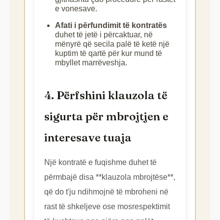
e vonesave.
Afati i përfundimit të kontratës
duhet të jetë i përcaktuar, në
mënyrë që secila palë të ketë një
kuptim të qartë për kur mund të
mbyllet marrëveshja.
4. Përfshini klauzola të
sigurta për mbrojtjen e
interesave tuaja
Një kontratë e fuqishme duhet të
përmbajë disa **klauzola mbrojtëse**,
që do t'ju ndihmojnë të mbroheni në
rast të shkeljeve ose mosrespektimit