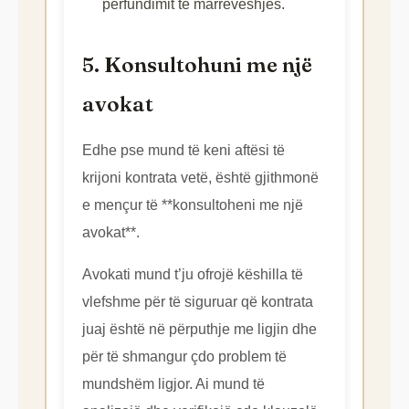
përfundimit të marrëveshjes.
5. Konsultohuni me një
avokat
Edhe pse mund të keni aftësi të
krijoni kontrata vetë, është gjithmonë
e mençur të **konsultoheni me një
avokat**.
Avokati mund t’ju ofrojë këshilla të
vlefshme për të siguruar që kontrata
juaj është në përputhje me ligjin dhe
për të shmangur çdo problem të
mundshëm ligjor. Ai mund të