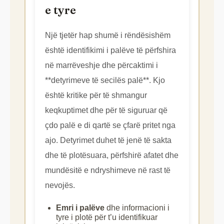
e tyre
Një tjetër hap shumë i rëndësishëm
është identifikimi i palëve të përfshira
në marrëveshje dhe përcaktimi i
**detyrimeve të secilës palë**. Kjo
është kritike për të shmangur
keqkuptimet dhe për të siguruar që
çdo palë e di qartë se çfarë pritet nga
ajo. Detyrimet duhet të jenë të sakta
dhe të plotësuara, përfshirë afatet dhe
mundësitë e ndryshimeve në rast të
nevojës.
Emri i palëve
dhe informacioni i
tyre i plotë për t’u identifikuar