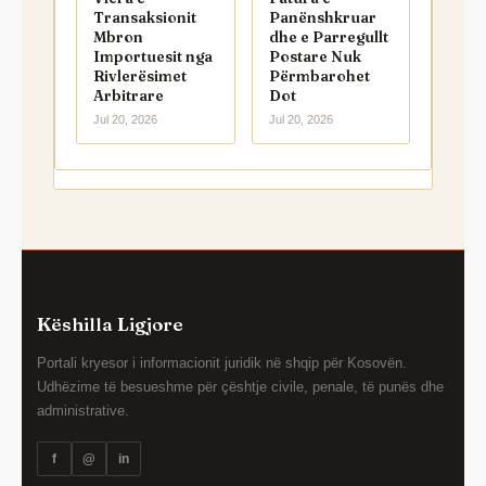
Transaksionit
Panënshkruar
Mbron
dhe e Parregullt
Importuesit nga
Postare Nuk
Rivlerësimet
Përmbarohet
Arbitrare
Dot
Jul 20, 2026
Jul 20, 2026
Këshilla Ligjore
Portali kryesor i informacionit juridik në shqip për Kosovën.
Udhëzime të besueshme për çështje civile, penale, të punës dhe
administrative.
f
@
in