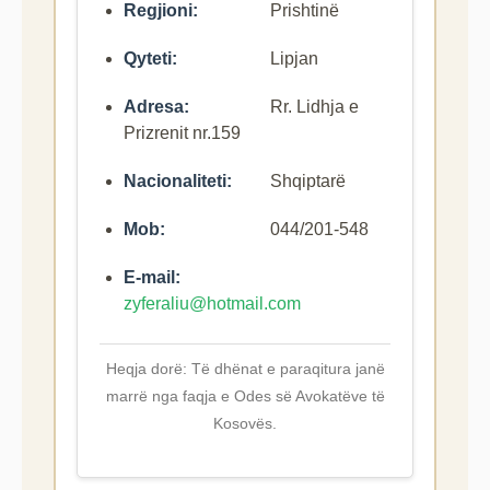
Regjioni:
Prishtinë
Qyteti:
Lipjan
Adresa:
Rr. Lidhja e
Prizrenit nr.159
Nacionaliteti:
Shqiptarë
Mob:
044/201-548
E-mail:
zyferaliu@hotmail.com
Heqja dorë: Të dhënat e paraqitura janë
marrë nga faqja e Odes së Avokatëve të
Kosovës.