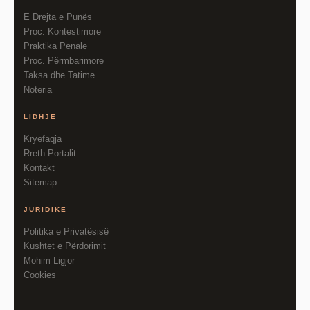
E Drejta e Punës
Proc. Kontestimore
Praktika Penale
Proc. Përmbarimore
Taksa dhe Tatime
Noteria
LIDHJE
Kryefaqja
Rreth Portalit
Kontakt
Sitemap
JURIDIKE
Politika e Privatësisë
Kushtet e Përdorimit
Mohim Ligjor
Cookies