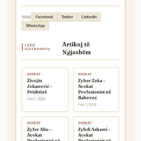
Ndaj:
Facebook
Twitter
LinkedIn
WhatsApp
Artikuj të
LEXO
GJITHASHTU
Ngjashëm
AVOKAT
AVOKAT
Živojin
Zyber Zeka –
Jokanović –
Avokat
Prishtinë
Profesionist në
Rahovec
Feb 7, 2025
Feb 7, 2025
AVOKAT
AVOKAT
Zyfer Aliu –
Zyhdi Axhemi –
Avokat
Avokat
Profesionist në
Profesionist në