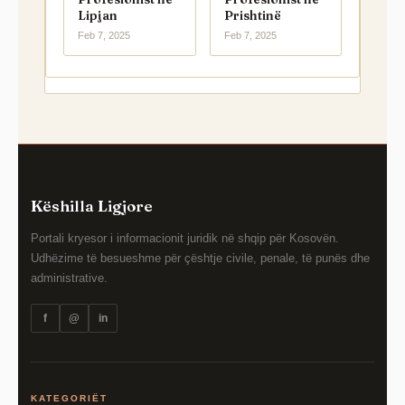
Lipjan
Prishtinë
Feb 7, 2025
Feb 7, 2025
Këshilla Ligjore
Portali kryesor i informacionit juridik në shqip për Kosovën.
Udhëzime të besueshme për çështje civile, penale, të punës dhe
administrative.
f
@
in
KATEGORIËT