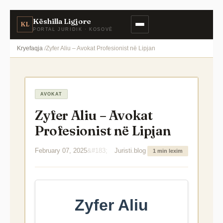
Këshilla Ligjore
KL
PORTAL JURIDIK · KOSOVË
Kryefaqja
Zyfer Aliu – Avokat Profesionist në Lipjan
AVOKAT
Zyfer Aliu – Avokat
Profesionist në Lipjan
February 07, 2025
Juristi.blog
1 min lexim
Zyfer Aliu