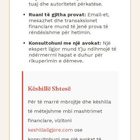
tuaj dhe autoritetet përkatëse.
Ruani të gjitha provat:
Email-et,
mesazhet dhe transaksionet
financiare mund të jenë prova të
rëndësishme për hetimin.
Konsultohuni me një avokat:
Një
ekspert ligjor mund t’ju ndihmojë të
ndërmerrni hapat e duhur për
rikuperimin e dëmeve.
Këshillë Shtesë
Për të marrë mbrojtje dhe këshilla
të mëtejshme mbi mashtrimet
financiare, vizitoni
keshillaligjore.com
ose
konsultohuni me një avokat të