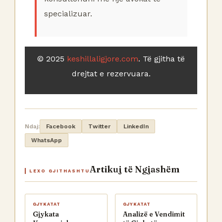
specializuar.
© 2025
keshillaligjore.com
. Të gjitha të
drejtat e rezervuara.
Ndaj:
Facebook
Twitter
LinkedIn
WhatsApp
Artikuj të Ngjashëm
LEXO GJITHASHTU
GJYKATAT
GJYKATAT
Gjykata
Analizë e Vendimit