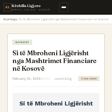
Këshilla Ligjore
KL
PORTAL JURIDIK · KOSOVË
Kryefaqja
Si të Mbroheni Ligjërisht nga Mashtrimet Financiare në Kosovë
GJYKATAT
Si të Mbroheni Ligjërisht
nga Mashtrimet Financiare
në Kosovë
February 03, 2025
Juristi.blog
2 min lexim
Si të Mbroheni Ligjërisht