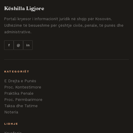
Këshilla Ligjore
Portali kryesor i informacionit juridik në shqip për Kosovën.
Udhëzime të besueshme për çështje civile, penale, të punës dhe
administrative.
f
@
in
KATEGORIËT
E Drejta e Punës
Proc. Kontestimore
Praktika Penale
Proc. Përmbarimore
Taksa dhe Tatime
Noteria
LIDHJE