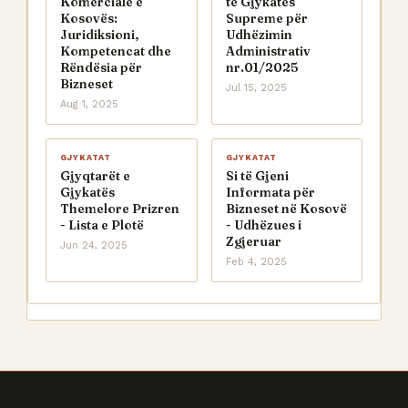
Komerciale e
të Gjykatës
Kosovës:
Supreme për
Juridiksioni,
Udhëzimin
Kompetencat dhe
Administrativ
Rëndësia për
nr.01/2025
Bizneset
Jul 15, 2025
Aug 1, 2025
GJYKATAT
GJYKATAT
Gjyqtarët e
Si të Gjeni
Gjykatës
Informata për
Themelore Prizren
Bizneset në Kosovë
- Lista e Plotë
- Udhëzues i
Zgjeruar
Jun 24, 2025
Feb 4, 2025