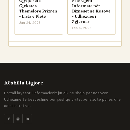
Gjyqtarët e
Si të Gjeni
Gjykatës
Informata për
Themelore Prizren
Bizneset në Kosovë
- Lista e Plotë
- Udhëzues i
Zgjeruar
Jun 24, 2025
Feb 4, 2025
Këshilla Ligjore
Portali kryesor i informacionit juridik në shqip për Kosovën.
Udhëzime të besueshme për çështje civile, penale, të punës dhe
administrative.
f
@
in