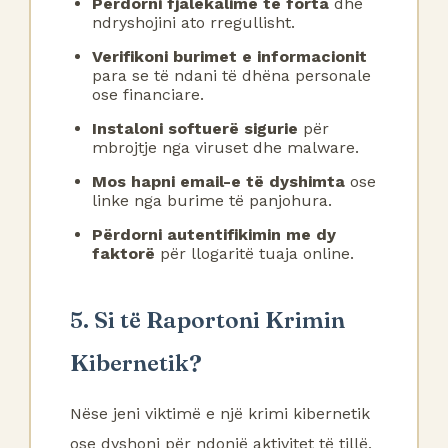
Përdorni fjalëkalime të forta
dhe
ndryshojini ato rregullisht.
Verifikoni burimet e informacionit
para se të ndani të dhëna personale
ose financiare.
Instaloni softuerë sigurie
për
mbrojtje nga viruset dhe malware.
Mos hapni email-e të dyshimta
ose
linke nga burime të panjohura.
Përdorni autentifikimin me dy
faktorë
për llogaritë tuaja online.
5. Si të Raportoni Krimin
Kibernetik?
Nëse jeni viktimë e një krimi kibernetik
ose dyshoni për ndonjë aktivitet të tillë,