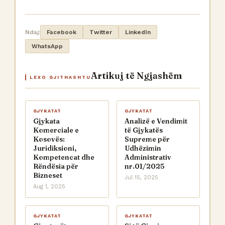
Ndaj:
Facebook
Twitter
LinkedIn
WhatsApp
Artikuj të Ngjashëm
LEXO GJITHASHTU
GJYKATAT
GJYKATAT
Gjykata
Analizë e Vendimit
Komerciale e
të Gjykatës
Kosovës:
Supreme për
Juridiksioni,
Udhëzimin
Kompetencat dhe
Administrativ
Rëndësia për
nr.01/2025
Bizneset
Jul 15, 2025
Aug 1, 2025
GJYKATAT
GJYKATAT