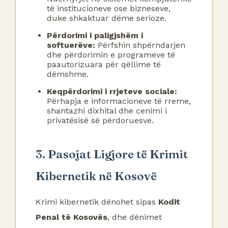
të institucioneve ose bizneseve,
duke shkaktuar dëme serioze.
Përdorimi i paligjshëm i
softuerëve:
Përfshin shpërndarjen
dhe përdorimin e programeve të
paautorizuara për qëllime të
dëmshme.
Keqpërdorimi i rrjeteve sociale:
Përhapja e informacioneve të rreme,
shantazhi dixhital dhe cenimi i
privatësisë së përdoruesve.
3. Pasojat Ligjore të Krimit
Kibernetik në Kosovë
Krimi kibernetik dënohet sipas
Kodit
Penal të Kosovës
, dhe dënimet