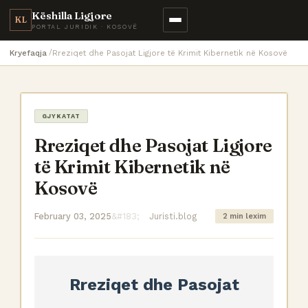
Këshilla Ligjore
KL
PORTAL JURIDIK · KOSOVË
Kryefaqja
Rreziqet dhe Pasojat Ligjore të Krimit Kibernetik në Kosovë
GJYKATAT
Rreziqet dhe Pasojat Ligjore
të Krimit Kibernetik në
Kosovë
February 03, 2025
Juristi.blog
2 min lexim
Rreziqet dhe Pasojat