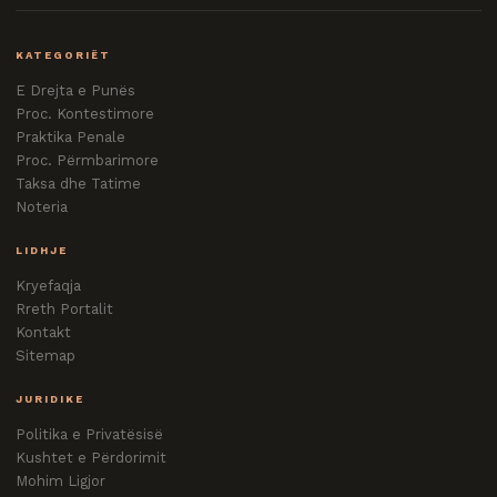
KATEGORIËT
E Drejta e Punës
Proc. Kontestimore
Praktika Penale
Proc. Përmbarimore
Taksa dhe Tatime
Noteria
LIDHJE
Kryefaqja
Rreth Portalit
Kontakt
Sitemap
JURIDIKE
Politika e Privatësisë
Kushtet e Përdorimit
Mohim Ligjor