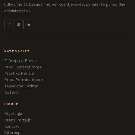
Udhëzime të besueshme për çështje civile, penale, të punës dhe
administrative.
f
@
in
KATEGORIËT
E Drejta e Punës
Proc. Kontestimore
Praktika Penale
Proc. Përmbarimore
Taksa dhe Tatime
Noteria
LIDHJE
Kryefaqja
Rreth Portalit
Kontakt
Sitemap