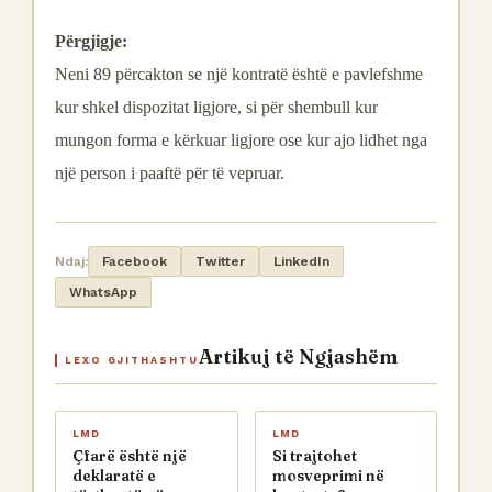
Përgjigje:
Neni 89 përcakton se një kontratë është e pavlefshme
kur shkel dispozitat ligjore, si për shembull kur
mungon forma e kërkuar ligjore ose kur ajo lidhet nga
një person i paaftë për të vepruar.
Ndaj:
Facebook
Twitter
LinkedIn
WhatsApp
Artikuj të Ngjashëm
LEXO GJITHASHTU
LMD
LMD
Çfarë është një
Si trajtohet
deklaratë e
mosveprimi në