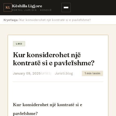
Këshilla Ligjore
KL
PORTAL JURIDIK · KOSOVË
Kryefaqja
Kur konsiderohet një kontratë si e pavlefshme?
LMD
Kur konsiderohet një
kontratë si e pavlefshme?
January 09, 2025
Juristi.blog
1 min lexim
Kur konsiderohet një kontratë si e
pavlefshme?