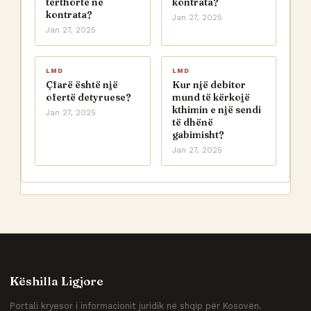
tërthortë në
kontrata?
kontrata?
Jan 27, 2025
Jan 27, 2025
LMD
LMD
Çfarë është një
Kur një debitor
ofertë detyruese?
mund të kërkojë
kthimin e një sendi
Jan 27, 2025
të dhënë
gabimisht?
Jan 27, 2025
Këshilla Ligjore
Portali kryesor i informacionit juridik në shqip për Kosovën.