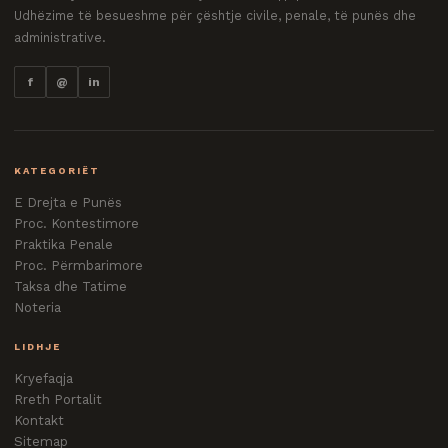
Udhëzime të besueshme për çështje civile, penale, të punës dhe
administrative.
f
@
in
KATEGORIËT
E Drejta e Punës
Proc. Kontestimore
Praktika Penale
Proc. Përmbarimore
Taksa dhe Tatime
Noteria
LIDHJE
Kryefaqja
Rreth Portalit
Kontakt
Sitemap