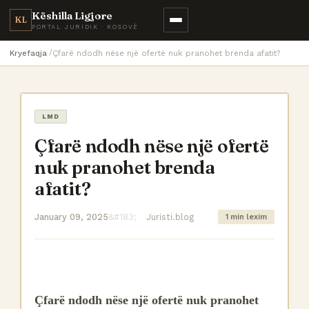
Këshilla Ligjore
KL
PORTAL JURIDIK · KOSOVË
Kryefaqja
Çfarë ndodh nëse një ofertë nuk pranohet brenda afatit?
LMD
Çfarë ndodh nëse një ofertë
nuk pranohet brenda
afatit?
January 09, 2025
Juristi.blog
1 min lexim
Çfarë ndodh nëse një ofertë nuk pranohet