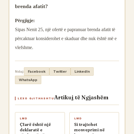
brenda afatit?
Përgjigje:
Sipas Nenit 25, një ofertë e papranuar brenda afatit të
përcaktuar konsiderohet e skaduar dhe nuk është më e
vlefshme.
Ndaj:
Facebook
Twitter
LinkedIn
WhatsApp
Artikuj të Ngjashëm
LEXO GJITHASHTU
LMD
LMD
Çfarë është një
Si trajtohet
deklaratë e
mosveprimi në