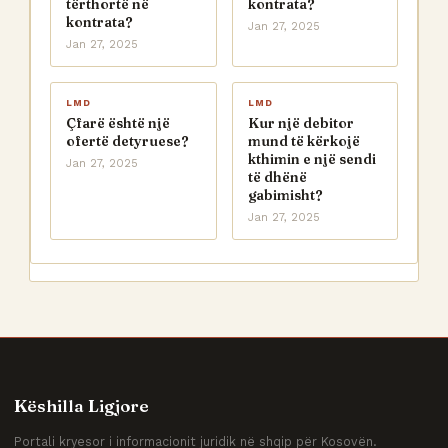
tërthortë në
kontrata?
kontrata?
Jan 27, 2025
Jan 27, 2025
LMD
LMD
Çfarë është një
Kur një debitor
ofertë detyruese?
mund të kërkojë
kthimin e një sendi
Jan 27, 2025
të dhënë
gabimisht?
Jan 27, 2025
Këshilla Ligjore
Portali kryesor i informacionit juridik në shqip për Kosovën.