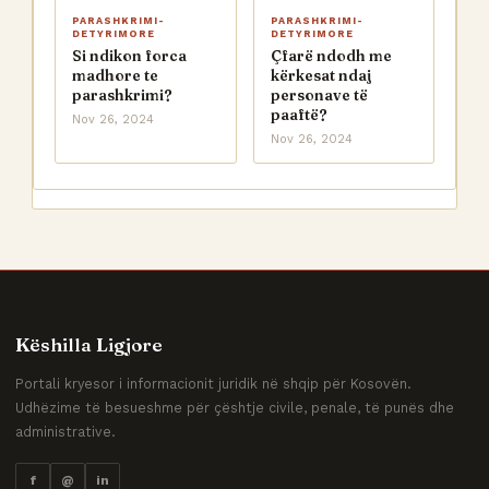
PARASHKRIMI-
PARASHKRIMI-
DETYRIMORE
DETYRIMORE
Si ndikon forca
Çfarë ndodh me
madhore te
kërkesat ndaj
parashkrimi?
personave të
paaftë?
Nov 26, 2024
Nov 26, 2024
Këshilla Ligjore
Portali kryesor i informacionit juridik në shqip për Kosovën.
Udhëzime të besueshme për çështje civile, penale, të punës dhe
administrative.
f
@
in