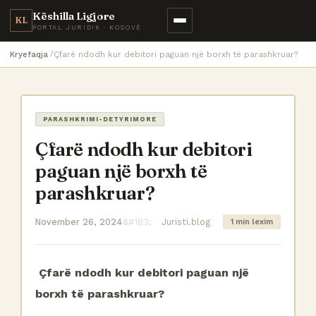
Këshilla Ligjore
KL
PORTAL JURIDIK · KOSOVË
Kryefaqja
Çfarë ndodh kur debitori paguan një borxh të parashkruar?
PARASHKRIMI-DETYRIMORE
Çfarë ndodh kur debitori
paguan një borxh të
parashkruar?
November 26, 2024
Juristi.blog
1 min lexim
Çfarë ndodh kur debitori paguan një
borxh të parashkruar?