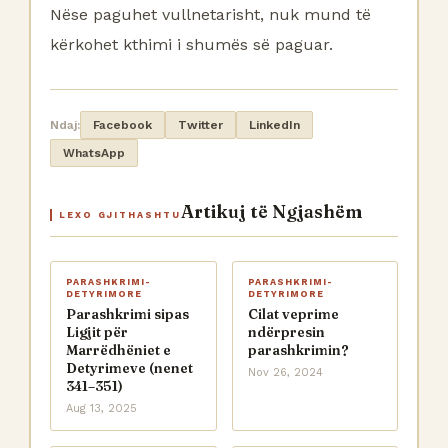
Nëse paguhet vullnetarisht, nuk mund të
kërkohet kthimi i shumës së paguar.
Ndaj:
Facebook
Twitter
LinkedIn
WhatsApp
Artikuj të Ngjashëm
LEXO GJITHASHTU
PARASHKRIMI-
PARASHKRIMI-
DETYRIMORE
DETYRIMORE
Parashkrimi sipas
Cilat veprime
Ligjit për
ndërpresin
Marrëdhëniet e
parashkrimin?
Detyrimeve (nenet
Nov 26, 2024
341–351)
Aug 13, 2025