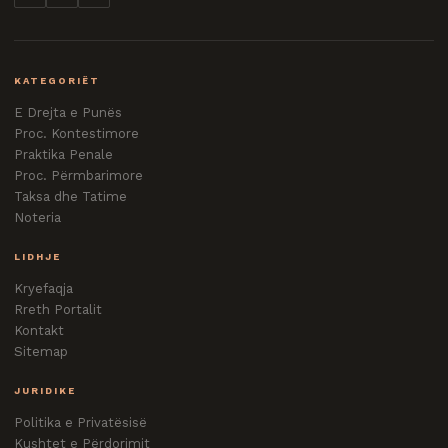
KATEGORIËT
E Drejta e Punës
Proc. Kontestimore
Praktika Penale
Proc. Përmbarimore
Taksa dhe Tatime
Noteria
LIDHJE
Kryefaqja
Rreth Portalit
Kontakt
Sitemap
JURIDIKE
Politika e Privatësisë
Kushtet e Përdorimit