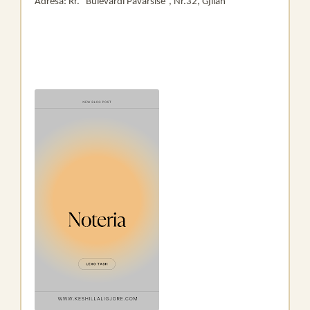
Adresa: Rr. “Bulevardi Pavarsisë”, Nr.32, Gjilan