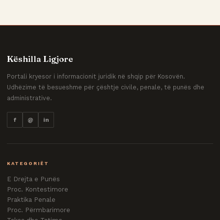
Këshilla Ligjore
Portali kryesor i informacionit juridik në shqip për Kosovën.
Udhëzime të besueshme për çështje civile, penale, të punës dhe
administrative.
f
@
in
KATEGORIËT
E Drejta e Punës
Proc. Kontestimore
Praktika Penale
Proc. Përmbarimore