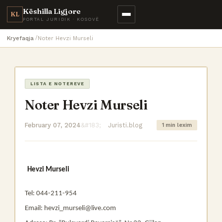
Këshilla Ligjore
KL
PORTAL JURIDIK · KOSOVË
Kryefaqja
Noter Hevzi Murseli
LISTA E NOTEREVE
Noter Hevzi Murseli
February 07, 2024
Juristi.blog
1 min lexim
Hevzi Murseli
Tel: 044-211-954
Email: hevzi_murseli@live.com