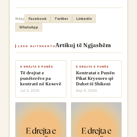
Ndaj:
Facebook
Twitter
LinkedIn
WhatsApp
Artikuj të Ngjashëm
LEXO GJITHASHTU
E DREJTA E PUNËS
E DREJTA E PUNËS
Të drejtat e
Kontratat e Punës:
punëtorëve pa
Pikat Kryesore që
kontratë në Kosovë
Duhet të Shikoni
Jul 3, 2025
Sep 6, 2024