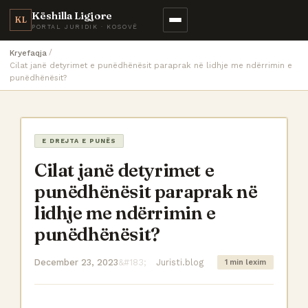
Këshilla Ligjore
KL
PORTAL JURIDIK · KOSOVË
Kryefaqja
Cilat janë detyrimet e punëdhënësit paraprak në lidhje me ndërrimin e
punëdhënësit?
E DREJTA E PUNËS
Cilat janë detyrimet e
punëdhënësit paraprak në
lidhje me ndërrimin e
punëdhënësit?
December 23, 2023
Juristi.blog
1 min lexim