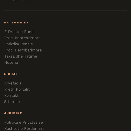
KATEGORIËT
E Drejta e Punës
Proc. Kontestimore
Praktika Penale
Proc. Përmbarimore
Taksa dhe Tatime
Noteria
LIDHJE
Kryefaqja
Rreth Portalit
Kontakt
Sitemap
JURIDIKE
Politika e Privatësisë
Kushtet e Përdorimit