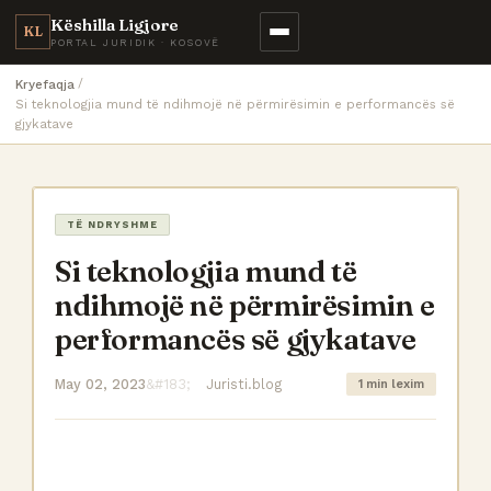
Këshilla Ligjore
KL
PORTAL JURIDIK · KOSOVË
Kryefaqja
Si teknologjia mund të ndihmojë në përmirësimin e performancës së
gjykatave
TË NDRYSHME
Si teknologjia mund të
ndihmojë në përmirësimin e
performancës së gjykatave
May 02, 2023
Juristi.blog
1 min lexim