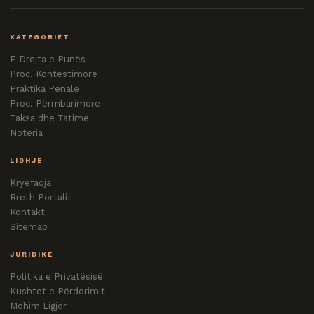
KATEGORIËT
E Drejta e Punës
Proc. Kontestimore
Praktika Penale
Proc. Përmbarimore
Taksa dhe Tatime
Noteria
LIDHJE
Kryefaqja
Rreth Portalit
Kontakt
Sitemap
JURIDIKE
Politika e Privatësisë
Kushtet e Përdorimit
Mohim Ligjor