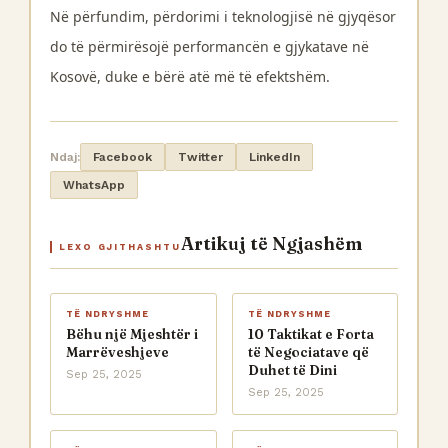
Në përfundim, përdorimi i teknologjisë në gjyqësor
do të përmirësojë performancën e gjykatave në
Kosovë, duke e bërë atë më të efektshëm.
Ndaj:
Facebook
Twitter
LinkedIn
WhatsApp
Artikuj të Ngjashëm
LEXO GJITHASHTU
TË NDRYSHME
TË NDRYSHME
Bëhu një Mjeshtër i
10 Taktikat e Forta
Marrëveshjeve
të Negociatave që
Duhet të Dini
Sep 25, 2025
Sep 25, 2025