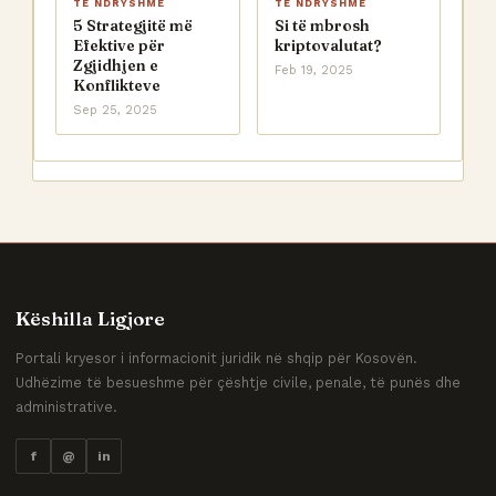
TË NDRYSHME
TË NDRYSHME
5 Strategjitë më
Si të mbrosh
Efektive për
kriptovalutat?
Zgjidhjen e
Feb 19, 2025
Konflikteve
Sep 25, 2025
Këshilla Ligjore
Portali kryesor i informacionit juridik në shqip për Kosovën.
Udhëzime të besueshme për çështje civile, penale, të punës dhe
administrative.
f
@
in