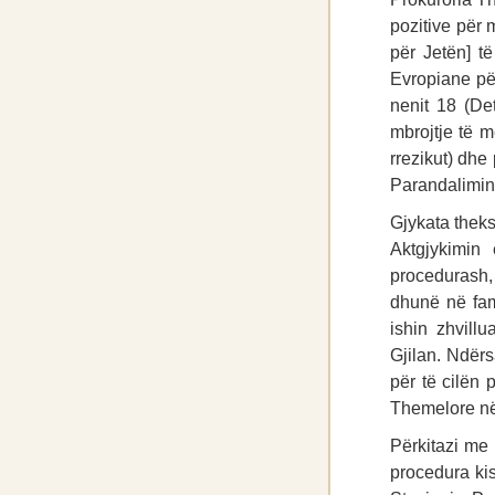
pozitive për 
për Jetën] t
Evropiane për
nenit 18 (De
mbrojtje të m
rrezikut) dhe
Parandalimin
Gjykata thekso
Aktgjykimin 
procedurash,
dhunë në fam
ishin zhvill
Gjilan. Ndërs
për të cilën 
Themelore në
Përkitazi me
procedura kis