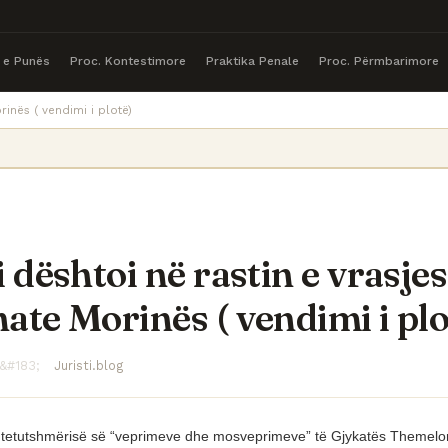
a e Punës
Proc. Kontestimore
Praktika Penale
Proc. Përmbarimore
rinës ( vendimi i plotë)
 dështoi në rastin e vrasjes
ate Morinës ( vendimi i plo
Juristi.blog
htetutshmërisë së “veprimeve dhe mosveprimeve” të Gjykatës Themelor