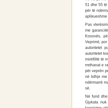
51 dhe 55 të 
për të ndërma
aplikueshme n
Pas vlerësimi
me garancitë
Kosovës, pë
Veprimit, po
autoritetet 
autoritetet k
mirëfilltë të 
rrethanat e r
për veprën pe
në lidhje me
ndërmarrë ma
së.
Në fund dhe p
Gjykata nuk 
konstaton sh