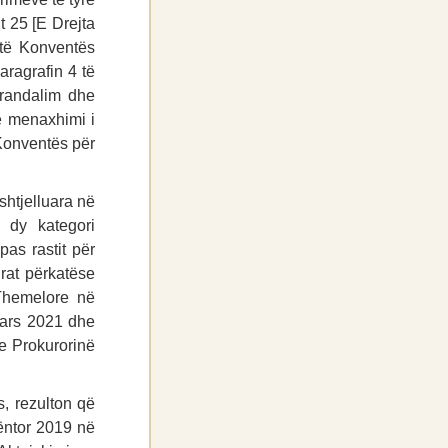
t 25 [E Drejta
 të Konventës
aragrafin 4 të
arandalim dhe
he menaxhimi i
 Konventës për
 shtjelluara në
r dy kategori
as rastit për
rat përkatëse
 Themelore në
 mars 2021 dhe
he Prokurorinë
, rezulton që
nëntor 2019 në