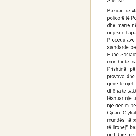
S.M.-së.
Bazuar në vle
policorë të P
dhe marrë në 
ndjekur hapa
Procedurave
standarde pë
Punë Sociale 
mundur të mar
Prishtinë, p
provave dhe 
qenë të njohu
dhëna të sakt
lëshuar një u
një dënim pë
Gjilan. Gjyka
mundësi të pa
të lirohej”, 
në lidhje me 