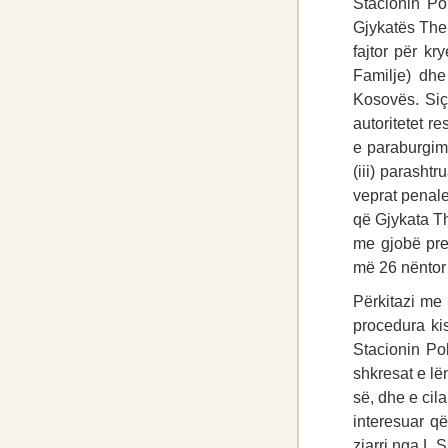
Stacionin Po
Gjykatës Them
fajtor për k
Familje) dhe
Kosovës. Siç
autoritetet r
e paraburgimi
(iii) parashtr
veprat penale
që Gjykata T
me gjobë prej
më 26 nëntor
Përkitazi me
procedura ki
Stacionin Po
shkresat e lë
së, dhe e cila
interesuar q
zjarri nga L.S