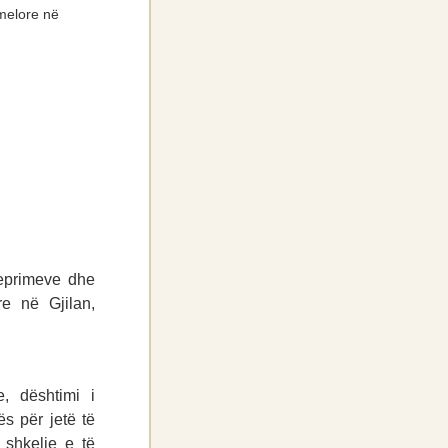
emelore në
veprimeve dhe
e në Gjilan,
e, dështimi i
ës për jetë të
 shkelje e të