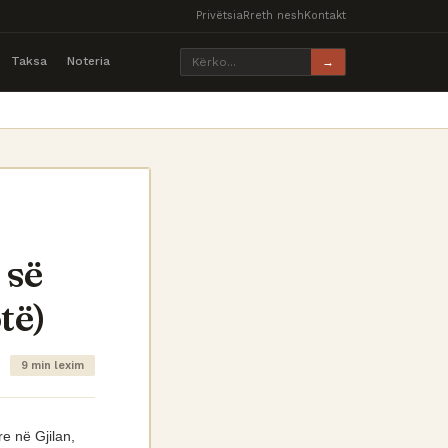
Privëtsia
Rreth nesh
Kontakt
Taksa
Noteria
→
 së
të)
9 min lexim
e në Gjilan,