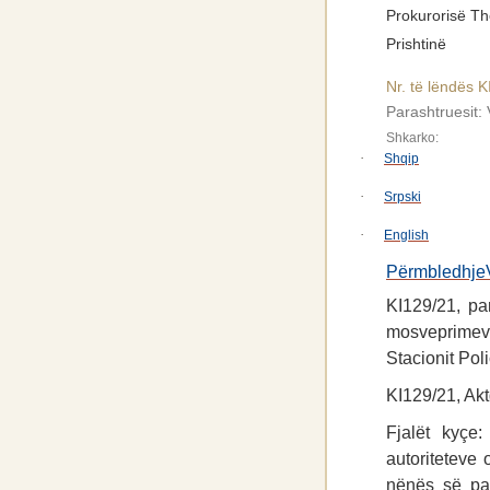
Prokurorisë Th
Prishtinë
Nr. të lëndës 
Parashtruesit:
Shkarko:
·
Shqip
·
Srpski
·
English
Përmbledhje
KI129/21, pa
mosveprimev
Stacionit Pol
KI129/21, Akt
Fjalët kyçe:
autoriteteve 
nënës së par