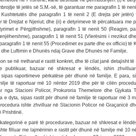
mbrojtje të jetës së S.M.-së, të garantuar me paragrafin 1 të neni
ë Kushtetutës dhe paragrafin 1 të nenit 2 (E drejta për jetën)
 të Drejtat e Njeriut; dhe (ii) e detyrimeve të përcaktuara me p
tyrimet e Përgjithshme), paragrafin 1 të nenit 50 (Reagim, p
enjëhershme), paragrafin 1 të nenit 51 (Vlerësimi i rrezikut d
 paragrafin 1 të nenit 55 (Procedimet ex parte dhe ex officio) të
 dhe Luftimin e Dhunës ndaj Grave dhe Dhunës në Familje.
n se në rrethanat e rastit konkret, dhe të cilat janë detajisht të
e publikuar, bazuar në shkresat e lëndës, ishin zhvillua
 sipas raportimeve përkatëse për dhunë në familje. E para, sip
ilje të raportuar më 10 nëntor 2019 dhe për të cilën procedu
uar nga Stacioni Policor, Prokuroria Themelore dhe Gjykata
a e dyta, sipas rastit për dhunë në familje të raportuar më 3
procedura ishte zhvilluar në Stacionin Policor në Graçanicë d
 Prishtinë.
 kategorinë e parë të procedurave, bazuar në shkresat e lëndës
hte filluar me lajmërimin e rastit për dhunë në familje më 10 