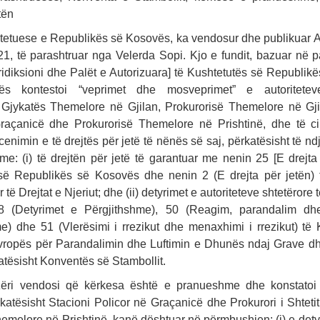
tën
tetuese e Republikës së Kosovës, ka vendosur dhe publikuar A
21, të parashtruar nga Velerda Sopi. Kjo e fundit, bazuar në p
ridiksioni dhe Palët e Autorizuara] të Kushtetutës së Republi
ës kontestoi “veprimet dhe mosveprimet” e autoriteteve
, Gjykatës Themelore në Gjilan, Prokurorisë Themelore në Gjil
raçanicë dhe Prokurorisë Themelore në Prishtinë, dhe të cil
cenimin e të drejtës për jetë të nënës së saj, përkatësisht të nd
e: (i) të drejtën për jetë të garantuar me nenin 25 [E drejta
së Republikës së Kosovës dhe nenin 2 (E drejta për jetën)
të Drejtat e Njeriut; dhe (ii) detyrimet e autoriteteve shtetërore
 (Detyrimet e Përgjithshme), 50 (Reagim, parandalim dhe
) dhe 51 (Vlerësimi i rrezikut dhe menaxhimi i rrezikut) të
 Evropës për Parandalimin dhe Luftimin e Dhunës ndaj Grave 
atësisht Konventës së Stambollit.
zëri vendosi që kërkesa është e pranueshme dhe konstatoi
atësisht Stacioni Policor në Graçanicë dhe Prokurori i Shtetit
emelore në Prishtinë, kanë dështuar në përmbushjen: (i) e dety