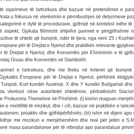
të sqarimeve të lartcekura dhe bazuar në pretendimet e par
kata u fokusua në vlerësimin e përmbushjes së detyrimeve pozit
kategorinë e dytë të procedurave, gjithnjë në kontekst edhe të
 aspekt, Gjykata fillimisht shtjelloi parimet e përgjithshme 
zitive të shtetit që burojnë, ndër të tjera, nga neni 25 i Kushtet
opiane për të Drejtat e Njeriut dhe praktikës relevante gjyqëso
r të Drejtat e Njeriut, dhe Konventës për Eliminimin e të gjit
 ndaj Gruas dhe Konventës së Stambollit.
arimet e lartcekura, dhe me theks në kriteret që burojnë 
jykatës Evropiane për të Drejtat e Njeriut, përfshirë Aktgjyk
Turqisë, Kurt kundër Austrisë, X dhe Y kundër Bullgarisë dhe
kata vlerësoi nëse autoritetet shtetërore, përkatësisht Stacio
 Prokuroria Themelore në Prishtinë: (i) kishin reaguan menjëher
n e mirëfilltë të rrezikut, dhe i cili, bazuar në praktikën e lartc
 autonom, proaktiv dhe gjithëpërfshirës; (iii) ishin në dijeni apo 
 lidhje me rrezikun e menjëhershëm dhe real për jetën e S.M.
arrë masa parandaluese për të mbrojtur apo parandaluar privimi