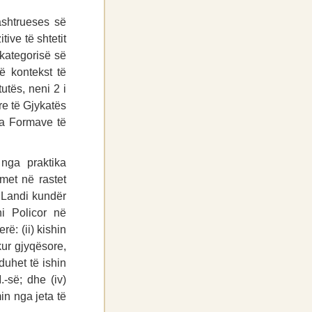
ashtrueses së
ive të shtetit
 kategorisë së
në kontekst të
utës, neni 2 i
re të Gjykatës
ha Formave të
nga praktika
imet në rastet
 Landi kundër
ni Policor në
ë: (ii) kishin
ekur gjyqësore,
duhet të ishin
-së; dhe (iv)
n nga jeta të