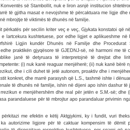
Konventës së Stambollit, nuk e liron asnjë institucion shtetëro
rrë të gjitha masat e nevojshme të përcaktuara me ligje dhe r
ë mbrojtje të viktimës të dhunës në familje.
t përkatës për secilin kriter veç e veç, Gjykata konstatoi që 
 e lartcekura kushtetuese, por edhe ligjet e aplikueshme në
rfshirë Ligjin kundër Dhunës në Familje dhe Procedurat 
r edhe praktikën gjyqësore të GJEDNJ-së, në harmoni me të cil
publike janë të detyruara të interpretojnë të drejtat dhe liri
ompetente: (i) nuk kanë reaguar menjëherë; (ii) nuk kanë bërë n
rrezikut, dhe i cili duhet të jetë autonom, proaktiv dhe i menjëhe
astit konkret, dhe marrë parasysh që L.S., tashmë ishte i dënua
nale të dhunës në familje, ishin në dijeni apo ishin dashur të 
 rrezikun e menjëhershëm dhe real për jetën e S.M.-së; dhe (i
sa parandaluese për të mbrojtur apo parandaluar privimin nga 
ërkitazi me efektin e këtij Aktgjykimi, ky i fundit, vuri thek
ka autorizime ligjore për të caktuar kompensim të dëmit p
kelje të dispozitave respektive kushtetuese, por sqaroi që pa