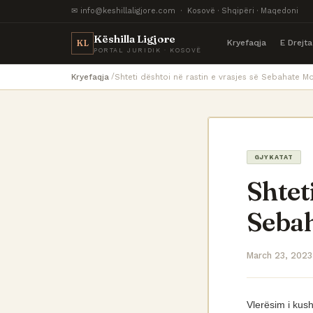
✉ info@keshillaligjore.com · Kosovë · Shqipëri · Maqedoni
Këshilla Ligjore
Kryefaqja
E Drejt
KL
PORTAL JURIDIK · KOSOVË
Kryefaqja
Shteti dështoi në rastin e vrasjes së Sebahate Mo
GJYKATAT
Shteti
Sebah
March 23, 2023
Vlerësim i kus