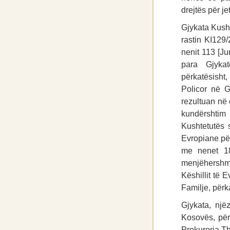
drejtës për je
Gjykata Kush
rastin KI129/
nenit 113 [Ju
para Gjykat
përkatësisht
Policor në G
rezultuan në 
kundërshtim m
Kushtetutës 
Evropiane për 
me nenet 18
menjëhershme
Këshillit të
Familje, përk
Gjykata, një
Kosovës, përk
Prokuroria Th