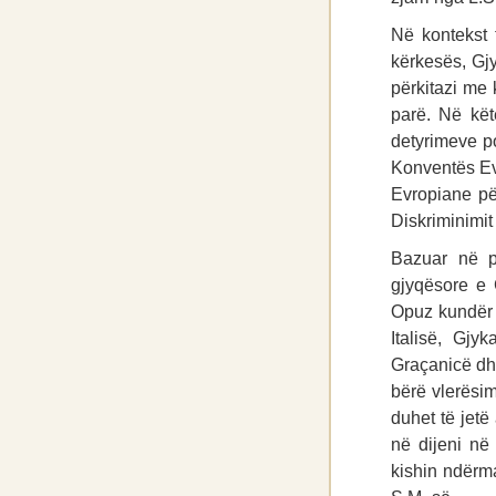
Në kontekst 
kërkesës, Gjy
përkitazi me 
parë. Në këtë
detyrimeve po
Konventës Evr
Evropiane pë
Diskriminimit
Bazuar në p
gjyqësore e G
Opuz kundër 
Italisë, Gjy
Graçanicë dhe
bërë vlerësimi
duhet të jetë
në dijeni në
kishin ndërm