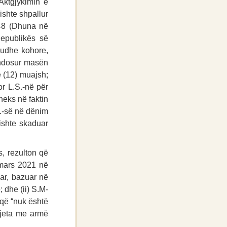
Aktgjykimin e
ishte shpallur
248 (Dhuna në
Republikës së
iudhe kohore,
vendosur masën
ë (12) muajsh;
tor L.S.-në për
heks në faktin
.-së në dënim
kishte skaduar
, rezulton që
 mars 2021 në
ar, bazuar në
 dhe (ii) S.M-
r që “nuk është
 jeta me armë