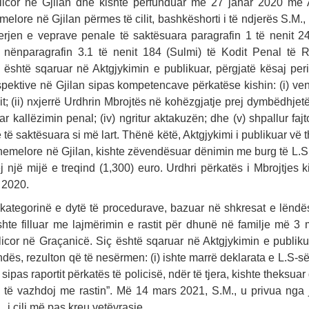
licor në Gjilan dhe kishte përfunduar me 27 janar 2020 me 
elore në Gjilan përmes të cilit, bashkëshorti i të ndjerës S.M., 
ryerjen e veprave penale të saktësuara paragrafin 1 të nenit 
 nënparagrafin 3.1 të nenit 184 (Sulmi) të Kodit Penal të 
 është sqaruar në Aktgjykimin e publikuar, përgjatë kësaj per
espektive në Gjilan sipas kompetencave përkatëse kishin: (i) 
t; (ii) nxjerrë Urdhrin Mbrojtës në kohëzgjatje prej dymbëdhjet
uar kallëzimin penal; (iv) ngritur aktakuzën; dhe (v) shpallur faj
 të saktësuara si më lart. Thënë këtë, Aktgjykimi i publikuar vë t
hemelore në Gjilan, kishte zëvendësuar dënimin me burg të L.S
 një mijë e treqind (1,300) euro. Urdhri përkatës i Mbrojtjes 
 2020.
 kategorinë e dytë të procedurave, bazuar në shkresat e lëndës
shte filluar me lajmërimin e rastit për dhunë në familje më 3
licor në Graçanicë. Siç është sqaruar në Aktgjykimin e publiku
ndës, rezulton që të nesërmen: (i) ishte marrë deklarata e L.S-së;
 sipas raportit përkatës të policisë, ndër të tjera, kishte theksua
ë të vazhdoj me rastin”. Më 14 mars 2021, S.M., u privua nga
., i cili më pas kreu vetëvrasje.