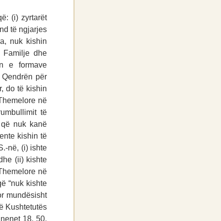
: (i) zyrtarët
nd të ngjarjes
ra, nuk kishin
ë Familje dhe
in e formave
r Qendrën për
, do të kishin
a Themelore në
umbullimit të
e që nuk kanë
ente kishin të
-në, (i) ishte
he (ii) kishte
 Themelore në
që “nuk kishte
por mundësisht
të Kushtetutës
 nenet 18, 50,