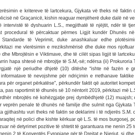
rësimin e kritereve të lartcekura, Gjykata vë theks në faktin që
olicisë në Graçanicë, kishin reaguar menjëherë duke dalë në ve
intervistë të dyshuarin L.S., megjithatë të njëjtit, ndër të tje
t procedural të përcaktuar përmes Ligjit kundër Dhunës n
 Standarde të Veprimit, duke anashkaluar edhe plotësim
rkitazi me vlerësimin e rrezikshmërisë dhe duke mos njoftua
dhe Mbrojtësin e Viktimave, dhe të cilët sipas ligjit të lartcekur
rin hapa shtesë në mbrojtje të S.M,-së; ndërsa (ii) Prokurori
ërgjatë një periudhe dhjetë (10) ditëshe “ishte në fazën e gr
informatave të nevojshme për ndriçimin e rrethanave faktik
ra për organet përkatëse”, përkundër faktit që autoritet kompet
a, pas raportimit të dhunës së 10 nëntorit 2019, përkitazi më L.S.
rdhër mbrojtës në kohëzgjatje prej dymbëdhjetë (12) muajsh; d
r veprën penale të dhunës në familje dhe sulmit nga Gjykata
ta gjithashtu vuri theks në faktin se deklarimi i të ndjerës S.M. 
raqitej në polici dhe kishte kërkuar që L.S. të mos burgosej, 
bazuar në detyrimet pozitive të shtetit të garantuara me nenin 25 
nenin 2 të Konventës Evropiane për të Drejtat e Njeriut, si dhe