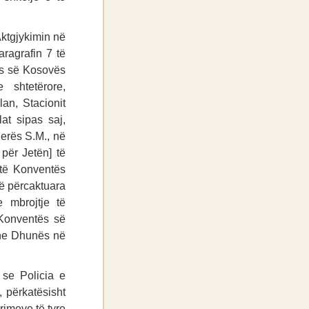
ktgjykimin në
aragrafin 7 të
kës së Kosovës
 shtetërore,
an, Stacionit
at sipas saj,
jerës S.M., në
 për Jetën] të
 të Konventës
 të përcaktuara
 mbrojtje të
 Konventës së
dhe Dhunës në
 se Policia e
, përkatësisht
rimeve të tyre