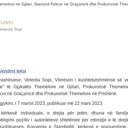
emelore në Gjilan, Stacionit Policor në Graçanicë dhe Prokurorisë Th
KI129/21
 Velerda Sopi
Vendimi tekst
rashtruese, Velerda Sopi, Vlerësim i kushtetutshmërisë së 
e” të Gjykatës Themelore në Gjilan, Prokurorisë Themelor
icor në Graçanicë dhe Prokurorisë Themelore në Prishtinë.
gjykim, i 7 marsit 2023, publikuar më 22 mars 2023
 kërkesë individuale, e drejta për jetën, dhuna në familj
obligimi pozitiv i autoriteteve shtetërore për mbrojtje e të drejt
ashtrueses, Konventa e Stambollit, kërkesë e pranueshme,