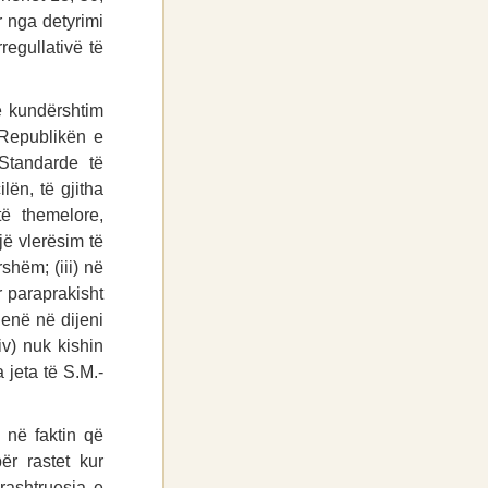
r nga detyrimi
regullativë të
në kundërshtim
 Republikën e
Standarde të
ën, të gjitha
të themelore,
jë vlerësim të
rshëm; (iii) në
r paraprakisht
jenë në dijeni
v) nuk kishin
jeta të S.M.-
s në faktin që
ër rastet kur
rashtruesja e