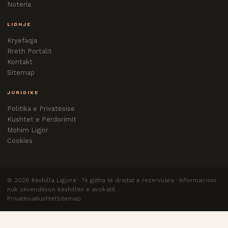
Noteria
LIDHJE
Kryefaqja
Rreth Portalit
Kontakt
Sitemap
JURIDIKE
Politika e Privatësisë
Kushtet e Përdorimit
Mohim Ligjor
Cookies
©
2026
Këshilla Ligjore · Të gjitha të drejtat e rezervuara · Informacioni
nuk zëvendëson këshillën e avokatit.
Privatësia
Kushtet
Sitemap