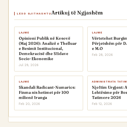
Artikuj të Ngjashëm
LEXO GJITHASHTU
LAJME
LAJME
Opinioni Publik në Kosovë
Vërtetohet Burgimi
(Maj 2026): Analizë e Thelluar
Përjetshëm për D.
e Besimit Institucional,
e M.O
Demokracisë dhe Sfidave
Feb 28, 2026
Socio-Ekonomike
Jul 29, 2026
LAJME
ADMINISTRATA TATI
Skandali Radicant-Numarics:
Njoftim Urgjent: 
Finma nis hetimet për 100
Lehtësime për Bo
milionë franga
Tatimore 2026
Feb 20, 2026
Feb 12, 2026