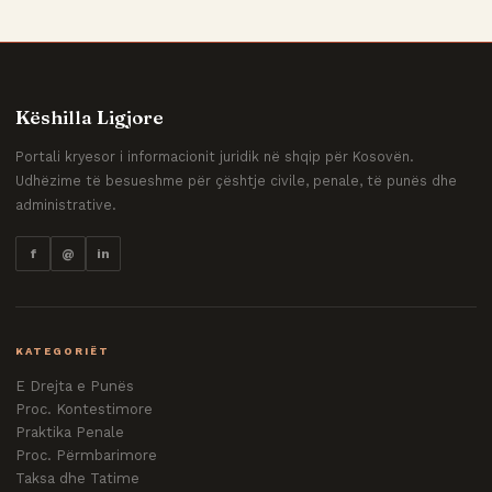
Këshilla Ligjore
Portali kryesor i informacionit juridik në shqip për Kosovën.
Udhëzime të besueshme për çështje civile, penale, të punës dhe
administrative.
f
@
in
KATEGORIËT
E Drejta e Punës
Proc. Kontestimore
Praktika Penale
Proc. Përmbarimore
Taksa dhe Tatime