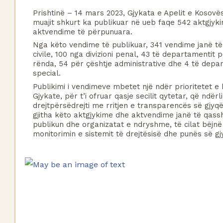
Prishtinë – 14 mars 2023, Gjykata e Apelit e Kosovës
muajit shkurt ka publikuar në ueb faqe 542 aktgjyki
aktvendime të përpunuara.
Nga këto vendime të publikuar, 341 vendime janë të 
civile, 100 nga divizioni penal, 43 të departamentit p
rënda, 54 për çështje administrative dhe 4 të depar
special.
Publikimi i vendimeve mbetet një ndër prioritetet e k
Gjykate, për t’i ofruar qasje secilit qytetar, që ndërli
drejtpërsëdrejti me rritjen e transparencës së gjyqës
gjitha këto aktgjykime dhe aktvendime janë të qass
publikun dhe organizatat e ndryshme, të cilat bëjnë 
monitorimin e sistemit të drejtësisë dhe punës së gj