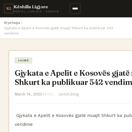
Këshilla Ligjore
KL
PORTAL JURIDIK · KOSOVË
Kryefaqja
Gjykata e Apelit e Kosovës gjatë muajit Shkurt ka publikuar 542
vendime
LAJME
Gjykata e Apelit e Kosovës gjatë
Shkurt ka publikuar 542 vendi
March 14, 2023
Juristi.blog
Gjykata e Apelit e Kosovës gjatë muajit Shkurt ka pub
vendime