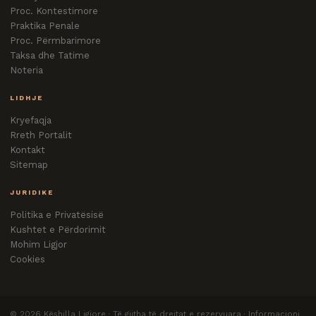
Proc. Kontestimore
Praktika Penale
Proc. Përmbarimore
Taksa dhe Tatime
Noteria
LIDHJE
Kryefaqja
Rreth Portalit
Kontakt
Sitemap
JURIDIKE
Politika e Privatësisë
Kushtet e Përdorimit
Mohim Ligjor
Cookies
©
2026
Këshilla Ligjore · Të gjitha të drejtat e rezervuara · Informacioni