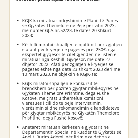
KGJK ka miratuar ndryshimin e Planit të Punës
së Gjykatës Themelore në Pejë për vitin 2023,
me numër GJ.A.nr.52/23, të datës 20 shkurt
2023;
Këshilli miratoi shpalljen e njoftimit për zgjatjen
e afatit për kryerjen e pagesës prej 250€, nga
ekspertët gjyqësor të cilët gjendën në listën e
miratuar nga Këshilli Gjyqësor, me datë 27
dhjetor 2022. Afati për zgjatjen e kryerjes së
pagesës është nga data 23 shkurt 2023 deri më
10 mars 2023, në objektin e KGJK-së;
KGJK miratoi shpalljen e konkursit të
brendshëm për pozitën gjyqtar mbikëqyrës në
Gjykatën Themelore Prishtinë, dega Fushë
Kosovë, me ç’rast u themelua komisioni
vlerësues i cili do të bëjë intervistimin,
vlerësimin si dhe rekomandimin e kandidatëve
për gjyqtar mbikëqyrës në Gjykatën Themelore
Prishtinë, dega Fushë Kosovë;
Anëtarët miratuan kërkesën e gjyqtarit në
Departamentin Special në kuadër të Gjykatës së
Apelit, Burim Ademi, për lirim nga detyra e