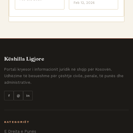
Feb 12, 2026
Këshilla Ligjore
Portali kryesor i informacionit juridik në shqip për Kosovën.
Udhëzime të besueshme për çështje civile, penale, të punës dhe
administrative.
f
@
in
KATEGORIËT
E Drejta e Punës