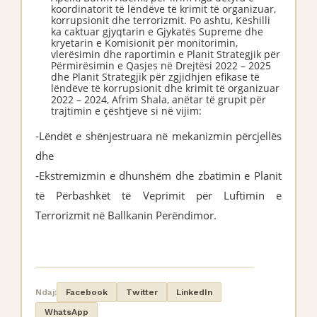
koordinatorit të lëndëve të krimit të organizuar,
korrupsionit dhe terrorizmit. Po ashtu, Këshilli
ka caktuar gjyqtarin e Gjykatës Supreme dhe
kryetarin e Komisionit për monitorimin,
vlerësimin dhe raportimin e Planit Strategjik për
Përmirësimin e Qasjes në Drejtësi 2022 – 2025
dhe Planit Strategjik për zgjidhjen efikase të
lëndëve të korrupsionit dhe krimit të organizuar
2022 – 2024, Afrim Shala, anëtar të grupit për
trajtimin e çështjeve si në vijim:
-Lëndët e shënjestruara në mekanizmin përcjellës
dhe
-Ekstremizmin e dhunshëm dhe zbatimin e Planit
të Përbashkët të Veprimit për Luftimin e
Terrorizmit në Ballkanin Perëndimor.
Ndaj:
Facebook
Twitter
LinkedIn
WhatsApp