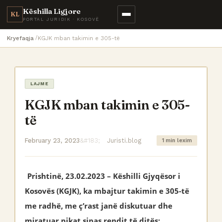
Këshilla Ligjore
KL
PORTAL JURIDIK · KOSOVË
Kryefaqja
KGJK mban takimin e 305-të
LAJME
KGJK mban takimin e 305-
të
February 23, 2023
Juristi.blog
1 min lexim
Prishtinë, 23.02.2023 – Këshilli Gjyqësor i
Kosovës (KGJK), ka mbajtur takimin e 305-të
me radhë, me ç’rast janë diskutuar dhe
miratuar pikat sipas rendit të ditës: