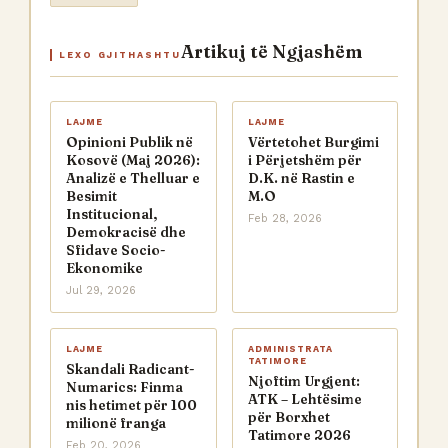
Artikuj të Ngjashëm
LEXO GJITHASHTU
LAJME
LAJME
Opinioni Publik në
Vërtetohet Burgimi
Kosovë (Maj 2026):
i Përjetshëm për
Analizë e Thelluar e
D.K. në Rastin e
Besimit
M.O
Institucional,
Feb 28, 2026
Demokracisë dhe
Sfidave Socio-
Ekonomike
Jul 29, 2026
LAJME
ADMINISTRATA
TATIMORE
Skandali Radicant-
Njoftim Urgjent:
Numarics: Finma
ATK – Lehtësime
nis hetimet për 100
për Borxhet
milionë franga
Tatimore 2026
Feb 20, 2026