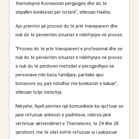
themelojmë Komisionin përgjegjës dhe do të
shpallim konkursin për noterë”, shkruan Haxhiu.
Ajo premtoi që procesi do të jetë transparent dhe
nuk do të përsëriten situatat e ndërhyrjes në proces.
“Procesi do të jetë transparent e profesional dhe se
nuk do të përsëriten situatat e ndërhyrjes në proces
e nuk do të përdoren metodat e përzgjedhjes së
personave mbi baza familjare, partiake apo
biznesore siç pati ndodhur me konkursin e kaluar”,
shkruan tutje ministrja.
Ndryshe, Apeli përmes një komunikate ka njoftuar se
janë refuzuar ankesat e paditësve, ndërsa janë
vërtetuar aktvendimet e Themelores, të 24 dhe 28
qershorit, me të cilat është refuzuar si i pabazuar