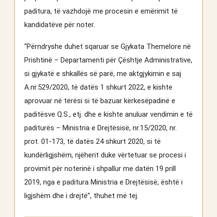
paditura, të vazhdojë me procesin e emërimit të
kandidatëve për noter.
“Përndryshe duhet sqaruar se Gjykata Themelore në
Prishtinë – Departamenti për Çështje Administrative,
si gjykatë e shkallës së parë, me aktgjykimin e saj
A.nr.529/2020, të datës 1 shkurt 2022, e kishte
aprovuar në tërësi si të bazuar kërkesëpadinë e
paditësve Q.S., etj. dhe e kishte anuluar vendimin e të
paditurës – Ministria e Drejtësisë, nr.15/2020, nr.
prot. 01-173, të datës 24 shkurt 2020, si të
kundërligjshëm, njëherit duke vërtetuar se procesi i
provimit për noterinë i shpallur me datën 19 prill
2019, nga e paditura Ministria e Drejtësisë, është i
ligjshëm dhe i drejtë”, thuhet më tej.