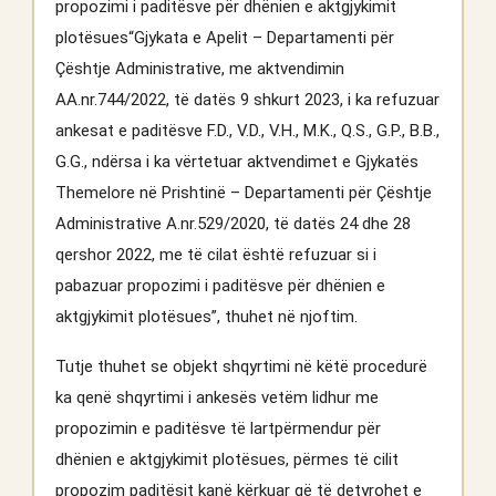
propozimi i paditësve për dhënien e aktgjykimit
plotësues“Gjykata e Apelit – Departamenti për
Çështje Administrative, me aktvendimin
AA.nr.744/2022, të datës 9 shkurt 2023, i ka refuzuar
ankesat e paditësve F.D., V.D., V.H., M.K., Q.S., G.P., B.B.,
G.G., ndërsa i ka vërtetuar aktvendimet e Gjykatës
Themelore në Prishtinë – Departamenti për Çështje
Administrative A.nr.529/2020, të datës 24 dhe 28
qershor 2022, me të cilat është refuzuar si i
pabazuar propozimi i paditësve për dhënien e
aktgjykimit plotësues”, thuhet në njoftim.
Tutje thuhet se objekt shqyrtimi në këtë procedurë
ka qenë shqyrtimi i ankesës vetëm lidhur me
propozimin e paditësve të lartpërmendur për
dhënien e aktgjykimit plotësues, përmes të cilit
propozim paditësit kanë kërkuar që të detyrohet e