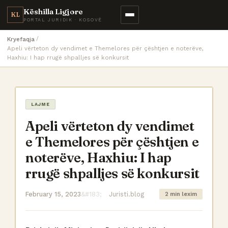
Këshilla Ligjore
KL
PORTAL JURIDIK · KOSOVË
Kryefaqja
Apeli vërteton dy vendimet e Themelores për çështjen e noterëve,
Haxhiu: I hap rrugë shpalljes së konkursit
LAJME
Apeli vërteton dy vendimet
e Themelores për çështjen e
noterëve, Haxhiu: I hap
rrugë shpalljes së konkursit
February 15, 2023
Juristi.blog
2 min lexim