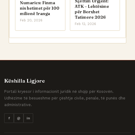
Njoftim Urgjent:
Numarics: Finma
ATK – Lehtësime
nis hetimet për 100
për Borxhet
milionë franga
Tatimore 2026
Feb 20, 2026
Feb 12, 2026
Këshilla Ligjore
Portali kryesor i informacionit juridik në shqip për Kosovën.
Udhëzime të besueshme për çështje civile, penale, të punës dhe
administrative.
f
@
in