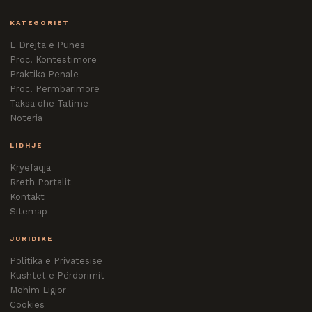
KATEGORIËT
E Drejta e Punës
Proc. Kontestimore
Praktika Penale
Proc. Përmbarimore
Taksa dhe Tatime
Noteria
LIDHJE
Kryefaqja
Rreth Portalit
Kontakt
Sitemap
JURIDIKE
Politika e Privatësisë
Kushtet e Përdorimit
Mohim Ligjor
Cookies