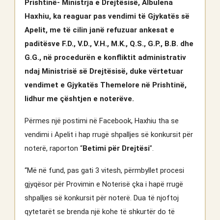
Prishtinë- Ministrja e Drejtësisë, Albulena
Haxhiu, ka reaguar pas vendimi të Gjykatës së
Apelit, me të cilin janë refuzuar ankesat e
paditësve F.D., V.D., V.H., M.K., Q.S., G.P., B.B. dhe
G.G., në procedurën e konfliktit administrativ
ndaj Ministrisë së Drejtësisë, duke vërtetuar
vendimet e Gjykatës Themelore në Prishtinë,
lidhur me çështjen e noterëve.
Përmes një postimi në Facebook, Haxhiu tha se
vendimi i Apelit i hap rrugë shpalljes së konkursit për
noterë, raporton “
Betimi për Drejtësi
”.
“Më në fund, pas gati 3 vitesh, përmbyllet procesi
gjyqësor për Provimin e Noterisë çka i hapë rrugë
shpalljes së konkursit për noterë. Dua të njoftoj
qytetarët se brenda një kohe të shkurtër do të