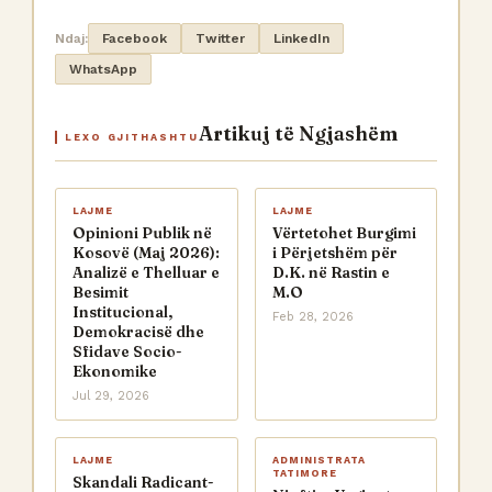
Ndaj:
Facebook
Twitter
LinkedIn
WhatsApp
Artikuj të Ngjashëm
LEXO GJITHASHTU
LAJME
LAJME
Opinioni Publik në
Vërtetohet Burgimi
Kosovë (Maj 2026):
i Përjetshëm për
Analizë e Thelluar e
D.K. në Rastin e
Besimit
M.O
Institucional,
Feb 28, 2026
Demokracisë dhe
Sfidave Socio-
Ekonomike
Jul 29, 2026
LAJME
ADMINISTRATA
TATIMORE
Skandali Radicant-