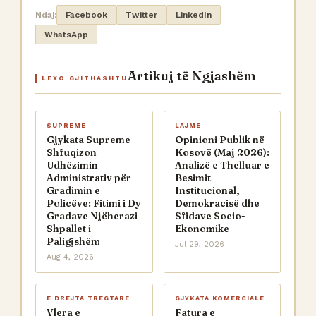
Ndaj:
Facebook
Twitter
LinkedIn
WhatsApp
Artikuj të Ngjashëm
LEXO GJITHASHTU
SUPREME
LAJME
Gjykata Supreme
Opinioni Publik në
Shfuqizon
Kosovë (Maj 2026):
Udhëzimin
Analizë e Thelluar e
Administrativ për
Besimit
Gradimin e
Institucional,
Policëve: Fitimi i Dy
Demokracisë dhe
Gradave Njëherazi
Sfidave Socio-
Shpallet i
Ekonomike
Paligjshëm
Jul 29, 2026
Aug 4, 2026
E DREJTA TREGTARE
GJYKATA KOMERCIALE
Vlera e
Fatura e