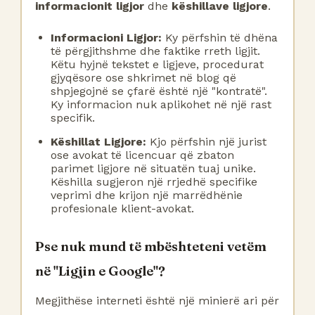
informacionit ligjor
dhe
këshillave ligjore
.
Informacioni Ligjor:
Ky përfshin të dhëna
të përgjithshme dhe faktike rreth ligjit.
Këtu hyjnë tekstet e ligjeve, procedurat
gjyqësore ose shkrimet në blog që
shpjegojnë se çfarë është një "kontratë".
Ky informacion nuk aplikohet në një rast
specifik.
Këshillat Ligjore:
Kjo përfshin një jurist
ose avokat të licencuar që zbaton
parimet ligjore në situatën tuaj unike.
Këshilla sugjeron një rrjedhë specifike
veprimi dhe krijon një marrëdhënie
profesionale klient-avokat.
Pse nuk mund të mbështeteni vetëm
në "Ligjin e Google"?
Megjithëse interneti është një minierë ari për