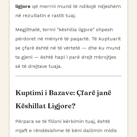
ligjore
që merrni mund të ndikojë ndjeshëm
në rezultatin e rastit tuaj.
Megjithatë, termi "këshilla ligjore" shpesh
përdoret në mënyrë të paqartë. Të kuptuarit
se çfarë është në të vërtetë — dhe ku mund
ta gjeni — është hapi i parë drejt mbrojtjes
së të drejtave tuaja.
Kuptimi i Bazave: Çfarë janë
Këshillat Ligjore?
Përpara se të filloni kërkimin tuaj, është
mjaft e rëndësishme të bëni dallimin midis