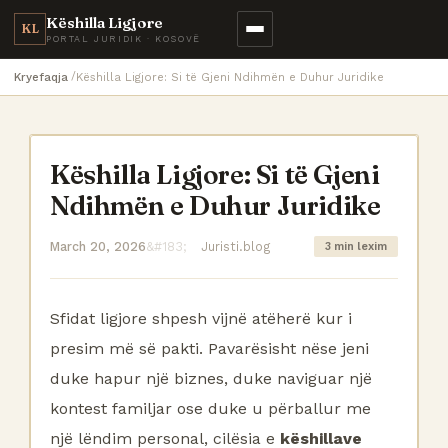
Këshilla Ligjore
KL
PORTAL JURIDIK · KOSOVË
Kryefaqja
Këshilla Ligjore: Si të Gjeni Ndihmën e Duhur Juridike
Këshilla Ligjore: Si të Gjeni
Ndihmën e Duhur Juridike
March 20, 2026
Juristi.blog
3 min lexim
Sfidat ligjore shpesh vijnë atëherë kur i
presim më së pakti. Pavarësisht nëse jeni
duke hapur një biznes, duke naviguar një
kontest familjar ose duke u përballur me
një lëndim personal, cilësia e
këshillave