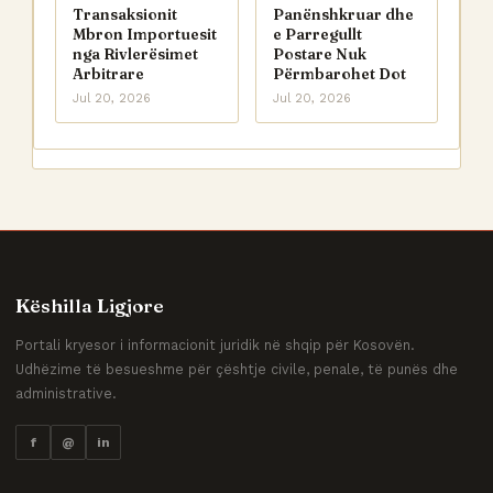
Transaksionit
Panënshkruar dhe
Mbron Importuesit
e Parregullt
nga Rivlerësimet
Postare Nuk
Arbitrare
Përmbarohet Dot
Jul 20, 2026
Jul 20, 2026
Këshilla Ligjore
Portali kryesor i informacionit juridik në shqip për Kosovën.
Udhëzime të besueshme për çështje civile, penale, të punës dhe
administrative.
f
@
in