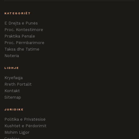
KATEGORIËT
E Drejta e Punës
Proc. Kontestimore
Praktika Penale
Proc. Përmbarimore
Taksa dhe Tatime
Noteria
LIDHJE
Kryefaqja
Rreth Portalit
Kontakt
Sitemap
JURIDIKE
Politika e Privatësisë
Kushtet e Përdorimit
Mohim Ligjor
Cookies