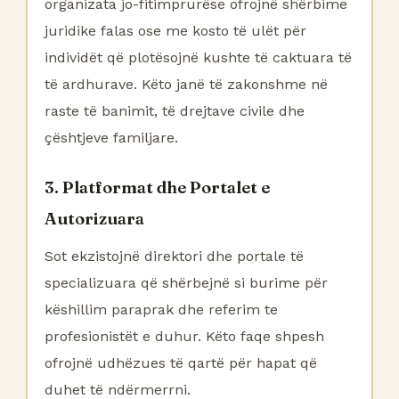
organizata jo-fitimprurëse ofrojnë shërbime
juridike falas ose me kosto të ulët për
individët që plotësojnë kushte të caktuara të
të ardhurave. Këto janë të zakonshme në
raste të banimit, të drejtave civile dhe
çështjeve familjare.
3. Platformat dhe Portalet e
Autorizuara
Sot ekzistojnë direktori dhe portale të
specializuara që shërbejnë si burime për
këshillim paraprak dhe referim te
profesionistët e duhur. Këto faqe shpesh
ofrojnë udhëzues të qartë për hapat që
duhet të ndërmerrni.