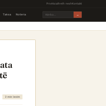
Privëtsia
Rreth nesh
Kontakt
Taksa
Noteria
→
ata
të
2 min lexim