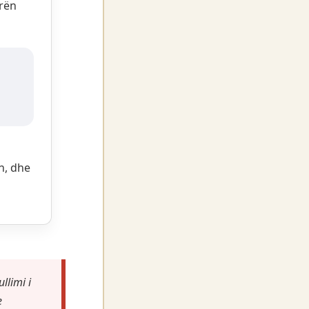
urën
n, dhe
llimi i
e