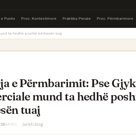
a e Punës
Proc. Kontestimore
Praktika Penale
Proc. Përmbarimore
mund ta hedhë poshtë kërkesën tuaj
ja e Përmbarimit: Pse Gjyk
ciale mund ta hedhë posh
sën tuaj
026
Juristi.blog