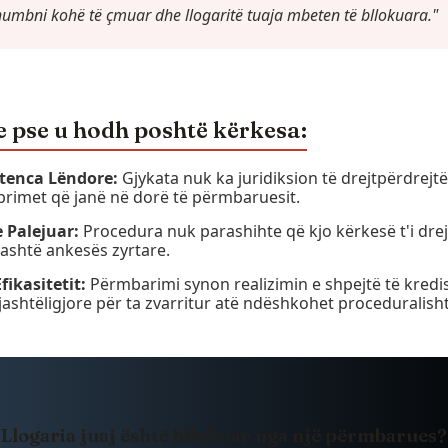
humbni kohë të çmuar dhe llogaritë tuaja mbeten të bllokuara."
e pse u hodh poshtë kërkesa:
enca Lëndore:
Gjykata nuk ka juridiksion të drejtpërdrejtë
primet që janë në dorë të përmbaruesit.
 Palejuar:
Procedura nuk parashihte që kjo kërkesë t'i dre
jashtë ankesës zyrtare.
fikasitetit:
Përmbarimi synon realizimin e shpejtë të kredi
 jashtëligjore për ta zvarritur atë ndëshkohet proceduralisht
Llogaria juaj është bllokuar nga një përmbarues?