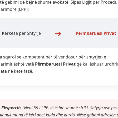
të gabimi që bëjnë shumë avokatë. Sipas Ligjit për Proced
arimore (LPP):
➔
Kërkesa për Shtyrje
Përmbaruesi Privat
a sqaroi se kompetent për të vendosur për shtyrjen e
arimit është vetë
Përmbaruesi Privat
që ka lëshuar urdhri
kata në këtë fazë.
 Ekspertit:
"Neni 65 i LPP-së është shumë strikt. Shtyrja ose pezu
it nuk mund të kërkohet kudo dhe kurdo. Nëse gaboni adresën 