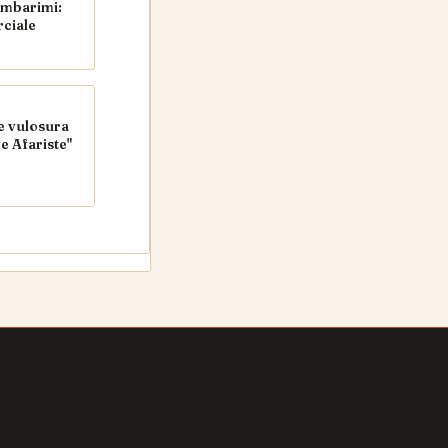
rmbarimi:
ciale
e vulosura
e Afariste"