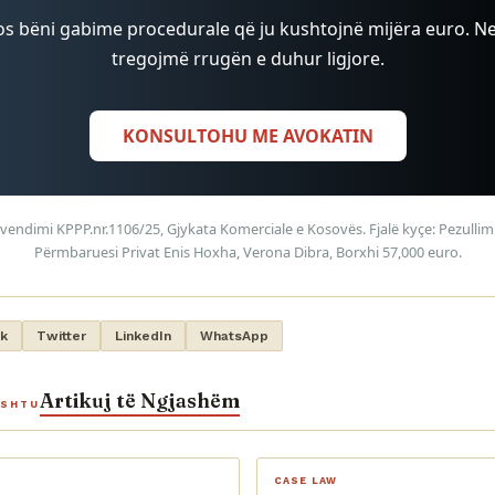
s bëni gabime procedurale që ju kushtojnë mijëra euro. Ne
tregojmë rrugën e duhur ligjore.
KONSULTOHU ME AVOKATIN
vendimi KPPP.nr.1106/25, Gjykata Komerciale e Kosovës. Fjalë kyçe: Pezullim
Përmbaruesi Privat Enis Hoxha, Verona Dibra, Borxhi 57,000 euro.
k
Twitter
LinkedIn
WhatsApp
Artikuj të Ngjashëm
ASHTU
CASE LAW