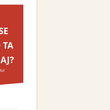
SE
 TA
AJ?
lur