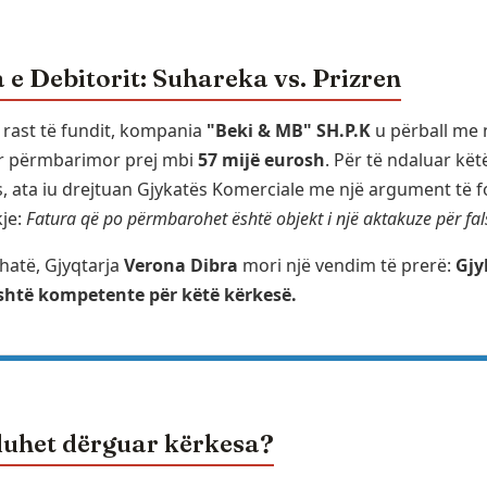
 e Debitorit: Suhareka vs. Prizren
 rast të fundit, kompania
"Beki & MB" SH.P.K
u përball me 
r përmbarimor prej mbi
57 mijë eurosh
. Për të ndaluar kët
, ata iu drejtuan Gjykatës Komerciale me një argument të f
je:
Fatura që po përmbarohet është objekt i një aktakuze për fals
hatë, Gjyqtarja
Verona Dibra
mori një vendim të prerë:
Gjy
shtë kompetente për këtë kërkesë.
uhet dërguar kërkesa?