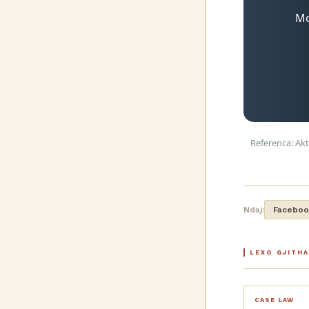
Mo
Referenca: Akt
Ndaj:
Faceboo
LEXO GJITH
CASE LAW