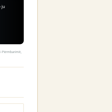
 ju
 i Përmbarimit,