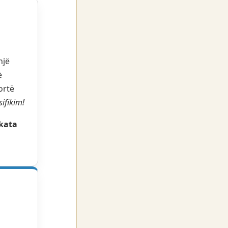
një
ë
ortë
ifikim!
kata