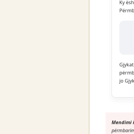
Ky ësh
Përmb
Gjykat
përmb
jo Gjy
Mendimi i
përmbarim