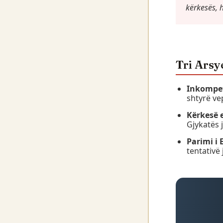
kërkesës, 
Tri Arsy
Inkompet
shtyrë ve
Kërkesë e
Gjykatës 
Parimi i E
tentativë