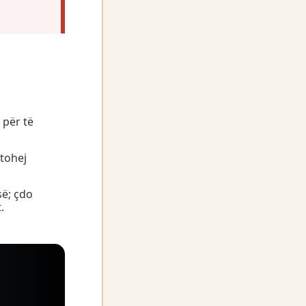
 për të
jtohej
së; çdo
.