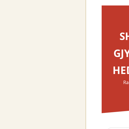
S
GJ
HE
Ra