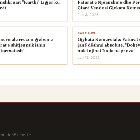
nshkruar: "Kurthi" Ligjor ku
Faturat e Njëanshme dhe Pë
rët
Çfarë Vendosi Gjykata Komer
Feb 3, 2026
CASE LAW
merciale rrëzon gjobën e
Gjykata Komerciale: Faturat 
rat e shitjes nuk ishin
janë dëshmi absolute, "Dokev
nformatash"
nuk i njihet fuqia pa prova
Jan 16, 2026
ovën. Udhëzime të