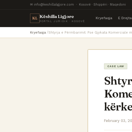
✉ info@keshillaligjore.com · Kosovë · Shqipëri · Maqedoni
Këshilla Ligjore
Kryefaqja
E Drejt
KL
PORTAL JURIDIK · KOSOVË
Kryefaqja
Shtyrja e Përmbarimit: Pse Gjykata Komerciale 
CASE LAW
Shtyr
Komer
kërke
February 03, 2