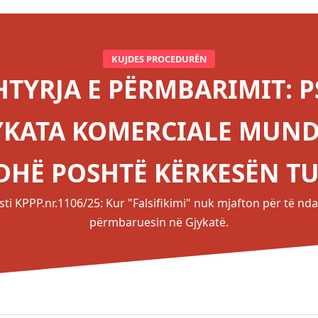
KUJDES PROCEDURËN
HTYRJA E PËRMBARIMIT: P
YKATA KOMERCIALE MUND
DHË POSHTË KËRKESËN TU
sti KPPP.nr.1106/25: Kur "Falsifikimi" nuk mjafton për të nda
përmbaruesin në Gjykatë.