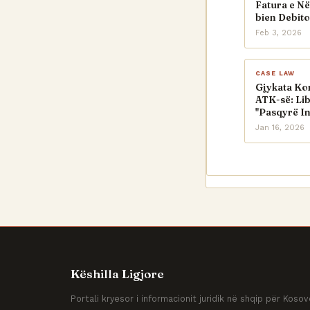
Fatura e Në
bien Debito
Feb 3, 2026
CASE LAW
Gjykata Ko
ATK-së: Lib
"Pasqyrë I
Jan 16, 2026
Këshilla Ligjore
Portali kryesor i informacionit juridik në shqip për Kos