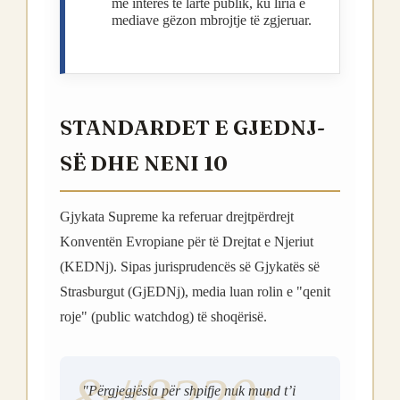
me interes të lartë publik, ku liria e
mediave gëzon mbrojtje të zgjeruar.
STANDARDET E GJEDNJ-
SË DHE NENI 10
Gjykata Supreme ka referuar drejtpërdrejt
Konventën Evropiane për të Drejtat e Njeriut
(KEDNj). Sipas jurisprudencës së Gjykatës së
Strasburgut (GjEDNj), media luan rolin e "qenit
roje" (public watchdog) të shoqërisë.
"Përgjegjësia për shpifje nuk mund t’i