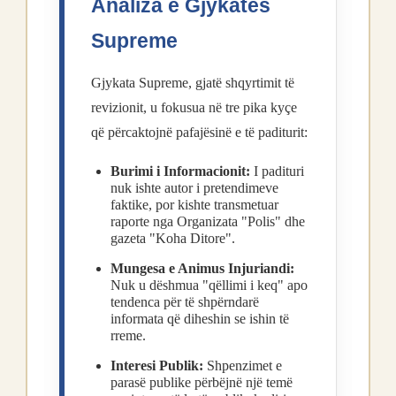
Analiza e Gjykatës
Supreme
Gjykata Supreme, gjatë shqyrtimit të
revizionit, u fokusua në tre pika kyçe
që përcaktojnë pafajësinë e të paditurit:
Burimi i Informacionit:
I padituri
nuk ishte autor i pretendimeve
faktike, por kishte transmetuar
raporte nga Organizata "Polis" dhe
gazeta "Koha Ditore".
Mungesa e Animus Injuriandi:
Nuk u dëshmua "qëllimi i keq" apo
tendenca për të shpërndarë
informata që diheshin se ishin të
rreme.
Interesi Publik:
Shpenzimet e
parasë publike përbëjnë një temë