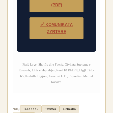
(PDF)
🔗 KOMUNIKATA
ZYRTARE
Fjalë kyçe: Shpifje dhe Fyerje, Gjykata Supreme e
Kosovës, Liria e Shprehjes, Neni 10 KEDNj, Ligji 02/L-
65, Keshilla Ligjore, Gazetari G.D., Raportimi Medial
Kosovë.
Ndaj:
Facebook
Twitter
LinkedIn