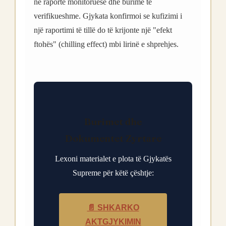
në raporte monitoruese dhe burime të
verifikueshme. Gjykata konfirmoi se kufizimi i
një raportimi të tillë do të krijonte një "efekt
ftohës" (chilling effect) mbi lirinë e shprehjes.
Burimet dhe
Dokumentet Zyrtare
Lexoni materialet e plota të Gjykatës
Supreme për këtë çështje:
📄 SHKARKO
AKTGJYKIMIN