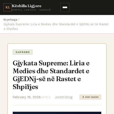
Këshilla Ligjore
KL
PORTAL JURIDIK · KOSOVË
Kryefaqja
Gjykata Supreme: Liria e Medies dhe Standardet e GjEDNj-së në Rastet
e Shpifjes
SUPREME
Gjykata Supreme: Liria e
Medies dhe Standardet e
GjEDNj-së në Rastet e
Shpifjes
February 18, 2026
Juristi.blog
4 min lexim