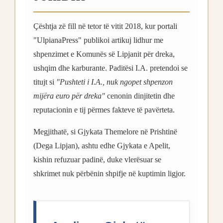
Çështja zë fill në tetor të vitit 2018, kur portali
"UlpianaPress" publikoi artikuj lidhur me
shpenzimet e Komunës së Lipjanit për dreka,
ushqim dhe karburante. Paditësi I.A. pretendoi se
titujt si
"Pushteti i I.A., nuk ngopet shpenzon
mijëra euro për dreka"
cenonin dinjitetin dhe
reputacionin e tij përmes fakteve të pavërteta.
Megjithatë, si Gjykata Themelore në Prishtinë
(Dega Lipjan), ashtu edhe Gjykata e Apelit,
kishin refuzuar padinë, duke vlerësuar se
shkrimet nuk përbënin shpifje në kuptimin ligjor.