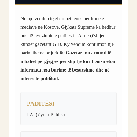
Në një vendim tejet domethënës për lirinë e
mediave në Kosovë, Gjykata Supreme ka hedhur
poshtë revizionin e paditësit I.A. në çështjen
kundër gazetarit G.D. Ky vendim konfirmon një
parim themelor juridik:
Gazetari nuk mund të
mbahet përgjegjës për shpifje kur transmeton
informata nga burime të besueshme dhe në
interes të publikut.
PADITËSI
I.A. (Zyrtar Publik)