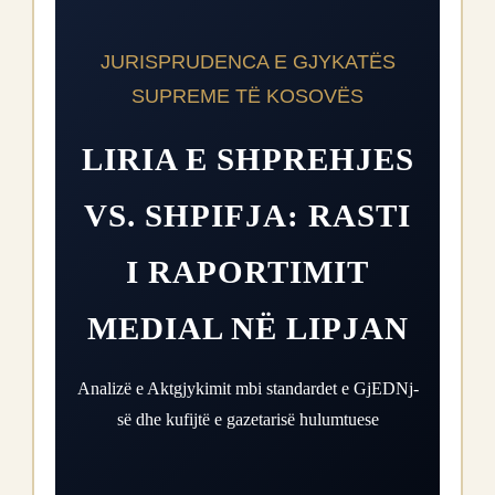
JURISPRUDENCA E GJYKATËS
SUPREME TË KOSOVËS
LIRIA E SHPREHJES
VS. SHPIFJA: RASTI
I RAPORTIMIT
MEDIAL NË LIPJAN
Analizë e Aktgjykimit mbi standardet e GjEDNj-
së dhe kufijtë e gazetarisë hulumtuese