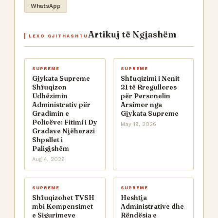
WhatsApp
Artikuj të Ngjashëm
LEXO GJITHASHTU
SUPREME
SUPREME
Gjykata Supreme
Shfuqizimi i Nenit
Shfuqizon
21 të Rregullores
Udhëzimin
për Personelin
Administrativ për
Arsimor nga
Gradimin e
Gjykata Supreme
Policëve: Fitimi i Dy
May 19, 2026
Gradave Njëherazi
Shpallet i
Paligjshëm
Aug 4, 2026
SUPREME
SUPREME
Shfuqizohet TVSH
Heshtja
mbi Kompensimet
Administrative dhe
e Sigurimeve
Rëndësia e