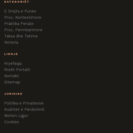
KATEGORIËT
E Drejta e Punës
Proc. Kontestimore
Praktika Penale
Proc. Përmbarimore
Taksa dhe Tatime
Noteria
LIDHJE
Kryefaqja
Rreth Portalit
Kontakt
Sitemap
JURIDIKE
Politika e Privatësisë
Kushtet e Përdorimit
Mohim Ligjor
Cookies