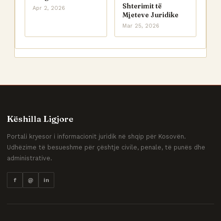
Shterimit të
Apr 2, 2026
Mjeteve Juridike
Mar 25, 2026
Këshilla Ligjore
Portali kryesor i informacionit juridik në shqip për Kosovën.
Udhëzime të besueshme për çështje civile, penale, të punës dhe
administrative.
f
@
in