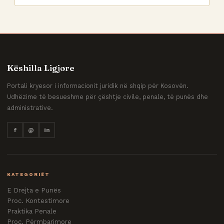
Këshilla Ligjore
Portali kryesor i informacionit juridik në shqip për Kosovën.
Udhëzime të besueshme për çështje civile, penale, të punës dhe
administrative.
f
@
in
KATEGORIËT
E Drejta e Punës
Proc. Kontestimore
Praktika Penale
Proc. Përmbarimore