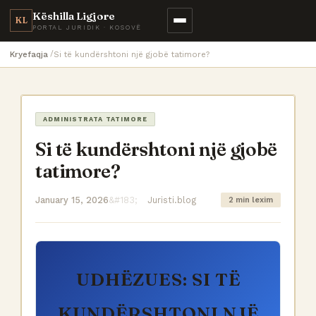
Këshilla Ligjore
KL
PORTAL JURIDIK · KOSOVË
Kryefaqja
Si të kundërshtoni një gjobë tatimore?
ADMINISTRATA TATIMORE
Si të kundërshtoni një gjobë
tatimore?
January 15, 2026
Juristi.blog
2 min lexim
UDHËZUES: SI TË
KUNDËRSHTONI NJË