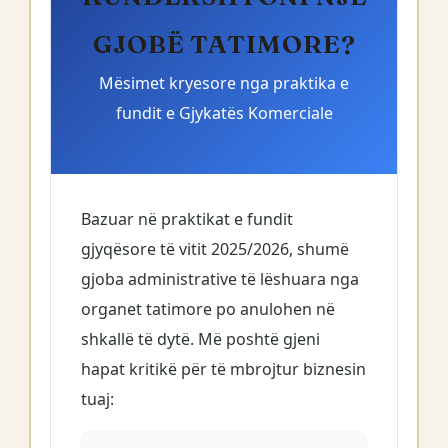
GJOBË TATIMORE?
Mësimet kryesore nga praktika e
fundit e Gjykatës Komerciale
Bazuar në praktikat e fundit
gjyqësore të vitit 2025/2026, shumë
gjoba administrative të lëshuara nga
organet tatimore po anulohen në
shkallë të dytë. Më poshtë gjeni
hapat kritikë për të mbrojtur biznesin
tuaj: