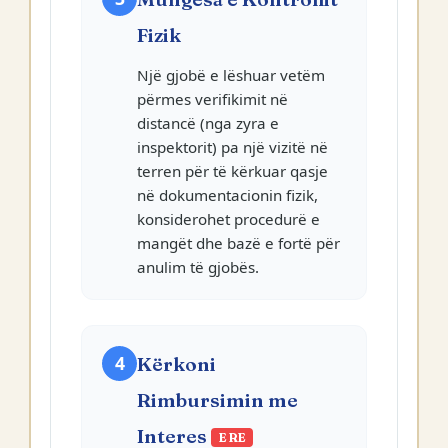
Fizik
Një gjobë e lëshuar vetëm
përmes verifikimit në
distancë (nga zyra e
inspektorit) pa një vizitë në
terren për të kërkuar qasje
në dokumentacionin fizik,
konsiderohet procedurë e
mangët dhe bazë e fortë për
anulim të gjobës.
4
Kërkoni
Rimbursimin me
Interes
E RE