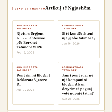
Artikuj të Ngjashëm
LEXO GJITHASHTU
ADMINISTRATA
ADMINISTRATA
TATIMORE
TATIMORE
Njoftim Urgjent:
Si të kundërshtoni
ATK – Lehtësime
një gjobë tatimore?
për Borxhet
Jan 16, 2026
Tatimore 2026
Feb 12, 2026
ADMINISTRATA
ADMINISTRATA
TATIMORE
TATIMORE
Punësimi si Bloger |
Jam i punësuar në
Deklarata Vjetore
një kompani si
DI
bloger. A kam
detyrim të paguaj
Aug 21, 2025
vetë ndonjë tatim?
Aug 21, 2025