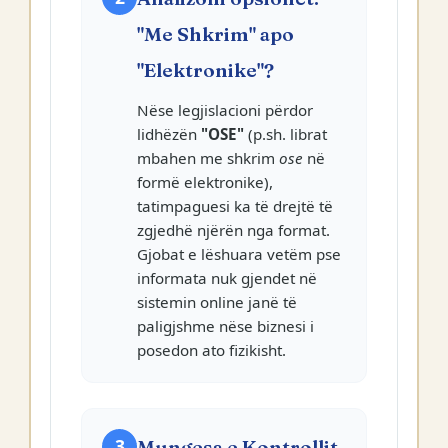
"Me Shkrim" apo
"Elektronike"?
Nëse legjislacioni përdor
lidhëzën
"OSE"
(p.sh. librat
mbahen me shkrim
ose
në
formë elektronike),
tatimpaguesi ka të drejtë të
zgjedhë njërën nga format.
Gjobat e lëshuara vetëm pse
informata nuk gjendet në
sistemin online janë të
paligjshme nëse biznesi i
posedon ato fizikisht.
3
Mungesa e Kontrollit