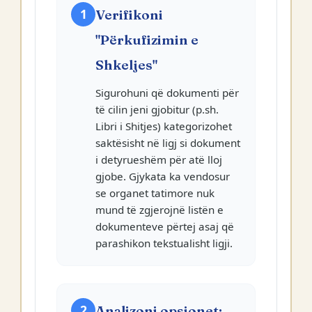
1
Verifikoni
"Përkufizimin e
Shkeljes"
Sigurohuni që dokumenti për
të cilin jeni gjobitur (p.sh.
Libri i Shitjes) kategorizohet
saktësisht në ligj si dokument
i detyrueshëm për atë lloj
gjobe. Gjykata ka vendosur
se organet tatimore nuk
mund të zgjerojnë listën e
dokumenteve përtej asaj që
parashikon tekstualisht ligji.
2
Analizoni opsionet: