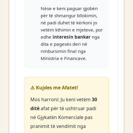
Nëse e keni paguar gjobën
për të shmangur bllokimin,
në padi duhet të kërkoni jo
vetëm kthimin e mjeteve, por
edhe
interesin bankar
nga
dita e pagesës deri në
rimbursimin final nga
Ministria e Financave.
⚠️ Kujdes me Afatet!
Mos harroni: Ju keni vetëm
30
ditë
afat për të ushtruar padi
në Gjykatën Komerciale pas
pranimit të vendimit nga