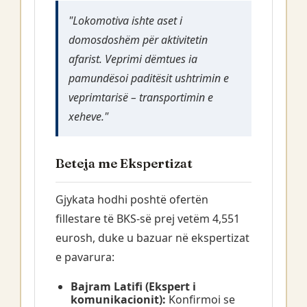
"Lokomotiva ishte aset i
domosdoshëm për aktivitetin
afarist. Veprimi dëmtues ia
pamundësoi paditësit ushtrimin e
veprimtarisë – transportimin e
xeheve."
Beteja me Ekspertizat
Gjykata hodhi poshtë ofertën
fillestare të BKS-së prej vetëm 4,551
eurosh, duke u bazuar në ekspertizat
e pavarura:
Bajram Latifi (Ekspert i
komunikacionit):
Konfirmoi se