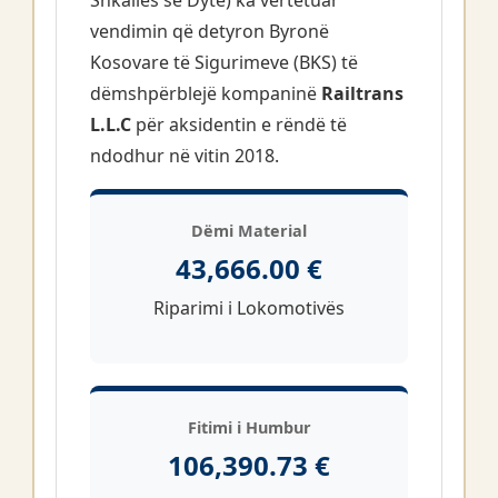
Shkallës së Dytë) ka vërtetuar
vendimin që detyron Byronë
Kosovare të Sigurimeve (BKS) të
dëmshpërblejë kompaninë
Railtrans
L.L.C
për aksidentin e rëndë të
ndodhur në vitin 2018.
Dëmi Material
43,666.00 €
Riparimi i Lokomotivës
Fitimi i Humbur
106,390.73 €