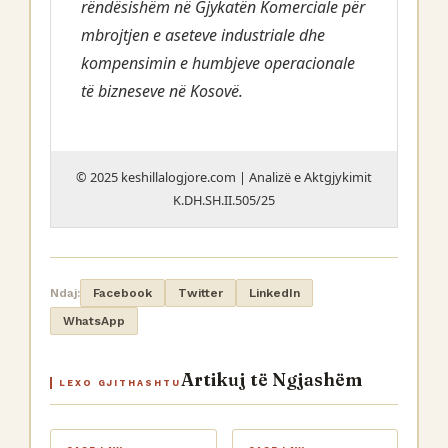
rëndësishëm në Gjykatën Komerciale për
mbrojtjen e aseteve industriale dhe
kompensimin e humbjeve operacionale
të bizneseve në Kosovë.
© 2025 keshillalogjore.com | Analizë e Aktgjykimit
K.DH.SH.II.505/25
Ndaj:
Facebook
Twitter
LinkedIn
WhatsApp
Artikuj të Ngjashëm
LEXO GJITHASHTU