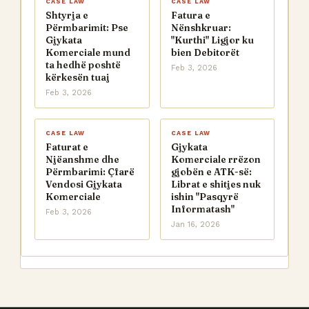
CASE LAW
CASE LAW
Shtyrja e
Fatura e
Përmbarimit: Pse
Nënshkruar:
Gjykata
"Kurthi" Ligjor ku
Komerciale mund
bien Debitorët
ta hedhë poshtë
Feb 3, 2026
kërkesën tuaj
Feb 3, 2026
CASE LAW
CASE LAW
Faturat e
Gjykata
Njëanshme dhe
Komerciale rrëzon
Përmbarimi: Çfarë
gjobën e ATK-së:
Vendosi Gjykata
Librat e shitjes nuk
Komerciale
ishin "Pasqyrë
Informatash"
Feb 3, 2026
Jan 16, 2026