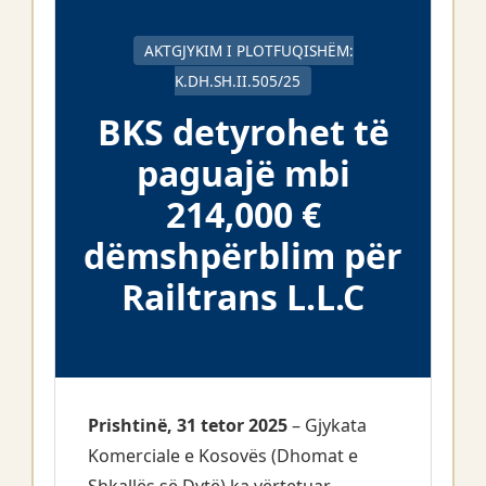
AKTGJYKIM I PLOTFUQISHËM:
K.DH.SH.II.505/25
BKS detyrohet të
paguajë mbi
214,000 €
dëmshpërblim për
Railtrans L.L.C
Prishtinë, 31 tetor 2025
– Gjykata
Komerciale e Kosovës (Dhomat e