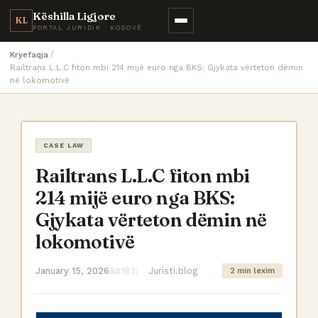
Këshilla Ligjore
KL
PORTAL JURIDIK · KOSOVË
Kryefaqja
Railtrans L.L.C fiton mbi 214 mijë euro nga BKS: Gjykata vërteton dëmin
në lokomotivë
CASE LAW
Railtrans L.L.C fiton mbi
214 mijë euro nga BKS:
Gjykata vërteton dëmin në
lokomotivë
January 15, 2026
Juristi.blog
2 min lexim