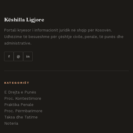
Këshilla Ligjore
Portali kryesor i informacionit juridik në shqip për Kosovën.
Udhëzime të besueshme për çështje civile, penale, të punës dhe
administrative.
f
@
in
KATEGORIËT
E Drejta e Punës
Proc. Kontestimore
Praktika Penale
Proc. Përmbarimore
Taksa dhe Tatime
Noteria