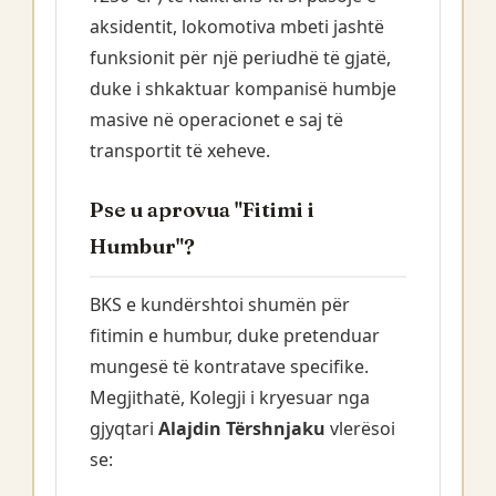
aksidentit, lokomotiva mbeti jashtë
funksionit për një periudhë të gjatë,
duke i shkaktuar kompanisë humbje
masive në operacionet e saj të
transportit të xeheve.
Pse u aprovua "Fitimi i
Humbur"?
BKS e kundërshtoi shumën për
fitimin e humbur, duke pretenduar
mungesë të kontratave specifike.
Megjithatë, Kolegji i kryesuar nga
gjyqtari
Alajdin Tërshnjaku
vlerësoi
se: