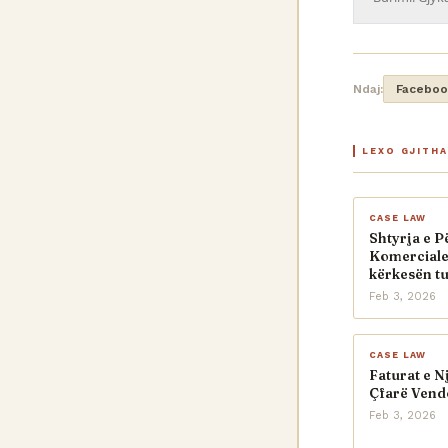
Ndaj:
Faceboo
LEXO GJITH
CASE LAW
Shtyrja e P
Komerciale
kërkesën tu
Feb 3, 2026
CASE LAW
Faturat e 
Çfarë Vend
Feb 3, 2026