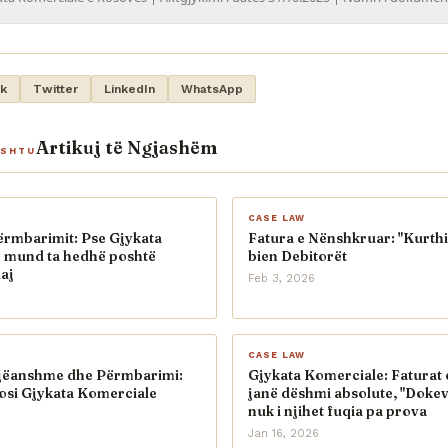
k
Twitter
LinkedIn
WhatsApp
Artikuj të Ngjashëm
ASHTU
CASE LAW
ërmbarimit: Pse Gjykata
Fatura e Nënshkruar: "Kurthi
 mund ta hedhë poshtë
bien Debitorët
aj
Feb 3, 2026
CASE LAW
Njëanshme dhe Përmbarimi:
Gjykata Komerciale: Faturat 
osi Gjykata Komerciale
janë dëshmi absolute, "Dokev
nuk i njihet fuqia pa prova
Jan 16, 2026