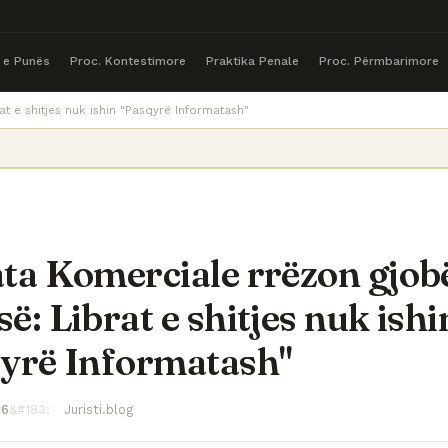
a e Punës
Proc. Kontestimore
Praktika Penale
Proc. Përmbarimore
t e shitjes nuk ishin "Pasqyrë Informatash"
ta Komerciale rrëzon gjob
ë: Librat e shitjes nuk ishi
yrë Informatash"
26
Juristi.blog