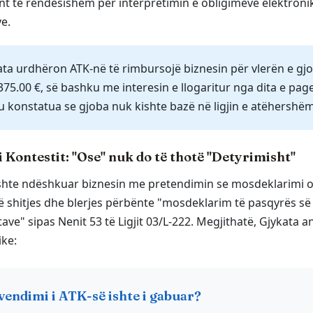
t të rëndësishëm për interpretimin e obligimeve elektroni
e.
ata urdhëron ATK-në të rimbursojë biznesin për vlerën e gj
375.00 €, së bashku me interesin e llogaritur nga dita e pag
u konstatua se gjoba nuk kishte bazë në ligjin e atëhershëm
i Kontestit: "Ose" nuk do të thotë "Detyrimisht"
shte ndëshkuar biznesin me pretendimin se mosdeklarimi on
të shitjes dhe blerjes përbënte "mosdeklarim të pasqyrës së
ave" sipas Nenit 53 të Ligjit 03/L-222. Megjithatë, Gjykata an
ike:
vendimi i ATK-së ishte i gabuar?