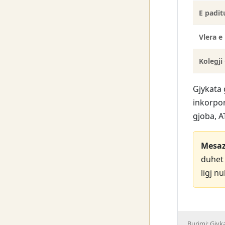
E padit
Vlera e
Kolegji
Gjykata 
inkorpor
gjoba, A
Mesaz
duhet 
ligj n
Burimi: Gjyk