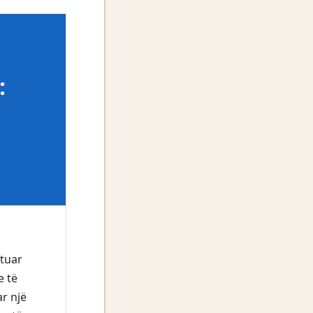
:
etuar
e të
ar një