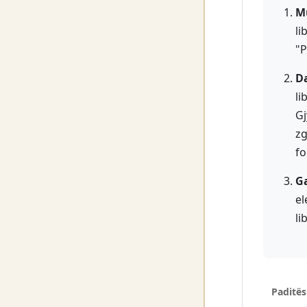
Mu
li
"P
D
li
Gj
zg
fo
Ga
el
li
Paditës