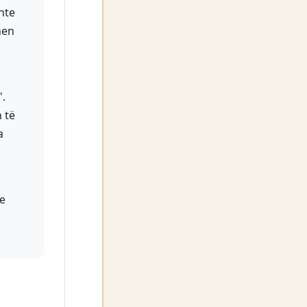
inte
hen
.
 të
a
se