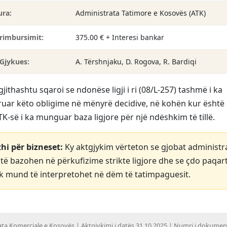
ura:
Administrata Tatimore e Kosovës (ATK)
 rimbursimit:
375.00 € + Interesi bankar
 Gjykues:
A. Tërshnjaku, D. Rogova, R. Bardiqi
gjithashtu sqaroi se ndonëse ligji i ri (08/L-257) tashmë i ka
uar këto obligime në mënyrë decidive, në kohën kur është
TK-së i ka munguar baza ligjore për një ndëshkim të tillë.
hi për bizneset:
Ky aktgjykim vërteton se gjobat administr
të bazohen në përkufizime strikte ligjore dhe se çdo paqar
uk mund të interpretohet në dëm të tatimpaguesit.
ata Komerciale e Kosovës | Aktgjykimi i datës 31.10.2025 | Numri i dokumen