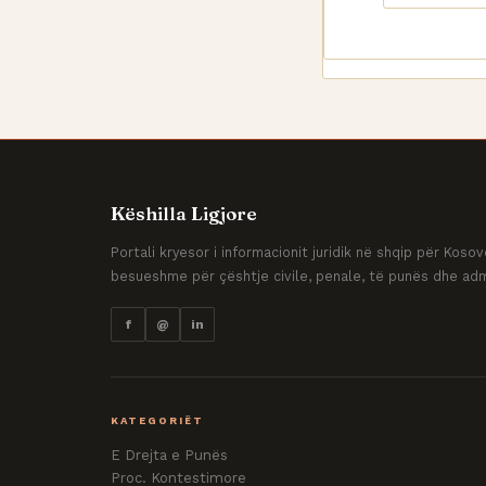
Këshilla Ligjore
Portali kryesor i informacionit juridik në shqip për Kos
besueshme për çështje civile, penale, të punës dhe adm
f
@
in
KATEGORIËT
E Drejta e Punës
Proc. Kontestimore