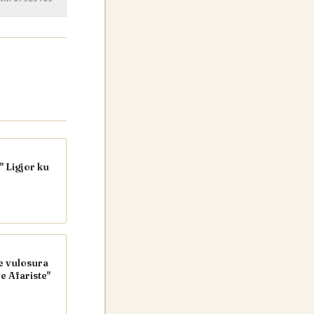
" Ligjor ku
e vulosura
e Afariste"