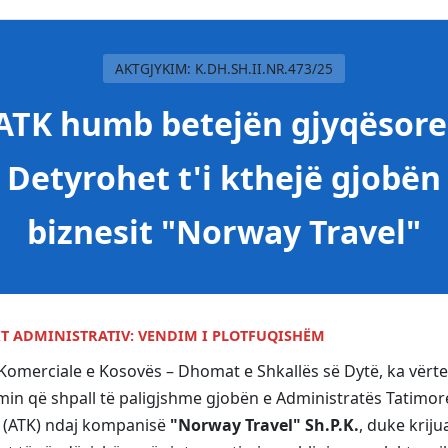
AKTGJYKIM: K.DH.SH.II.NR.473/25
ATK humb betejën gjyqësore
Detyrohet t'i kthejë gjobën
biznesit "Norway Travel"
T ADMINISTRATIV: VENDIM I PLOTFUQISHËM
Komerciale e Kosovës – Dhomat e Shkallës së Dytë, ka vërt
min që shpall të paligjshme gjobën e Administratës Tatimor
 (ATK) ndaj kompanisë
"Norway Travel" Sh.P.K.
, duke kriju