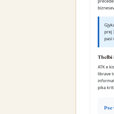
preceden
biznesev
Gjyk
prej 
pasi 
Thelbi 
ATK e ki
librave 
informat
pika krit
Pse 