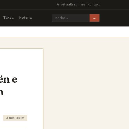
Privëtsia
Rreth nesh
Kontakt
Taksa
Noteria
→
ën e
n
3 min lexim