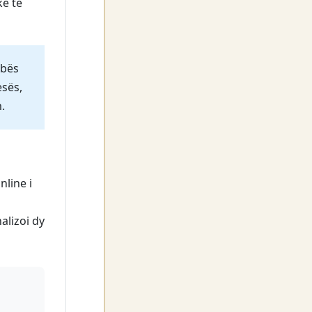
ke të
obës
esës,
.
line i
alizoi dy