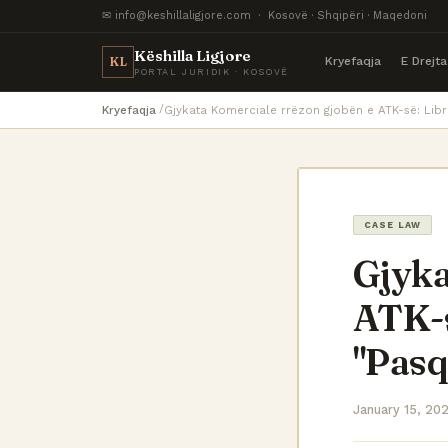
✉ info@keshillaligjore.com · Kosovë · Shqipëri · Maqedoni
Këshilla Ligjore
Kryefaqja
E Drejt
KL
PORTAL JURIDIK · KOSOVË
Kryefaqja
Gjykata Komerciale rrëzon gjobën e ATK-së: Libra
CASE LAW
Gjyka
ATK-s
"Pasq
January 15, 20