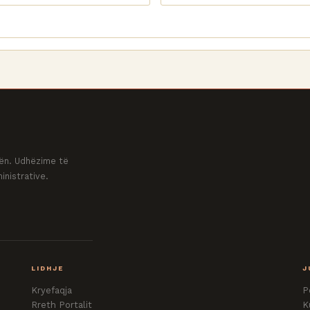
ovën. Udhëzime të
inistrative.
LIDHJE
J
Kryefaqja
P
Rreth Portalit
K