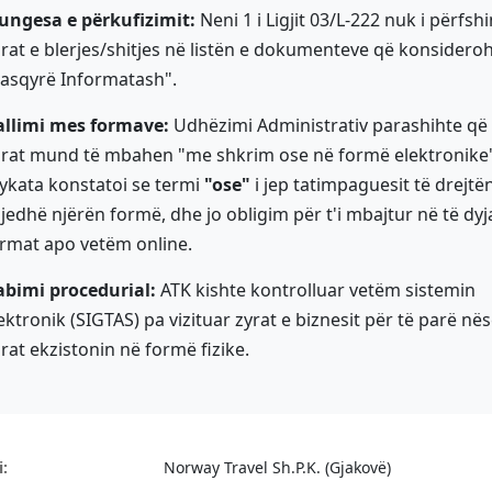
ngesa e përkufizimit:
Neni 1 i Ligjit 03/L-222 nuk i përfsh
brat e blerjes/shitjes në listën e dokumenteve që konsidero
asqyrë Informatash".
allimi mes formave:
Udhëzimi Administrativ parashihte që
brat mund të mbahen "me shkrim ose në formë elektronike"
ykata konstatoi se termi
"ose"
i jep tatimpaguesit të drejtën
jedhë njërën formë, dhe jo obligim për t'i mbajtur në të dyj
rmat apo vetëm online.
bimi procedurial:
ATK kishte kontrolluar vetëm sistemin
ektronik (SIGTAS) pa vizituar zyrat e biznesit për të parë në
brat ekzistonin në formë fizike.
i:
Norway Travel Sh.P.K. (Gjakovë)