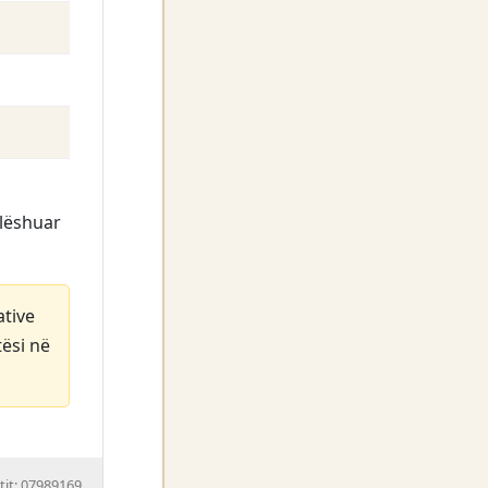
 lëshuar
ative
tësi në
tit: 07989169