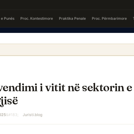
a e Punës
Proc. Kontestimore
Praktika Penale
Proc. Përmbarimore
endimi i vitit në sektorin e
jisë
025
Juristi.blog