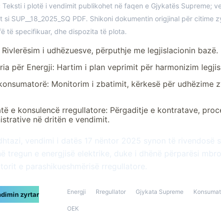
:
Teksti i plotë i vendimit publikohet në faqen e Gjykatës Supreme; v
t si SUP__18_2025_SQ PDF. Shikoni dokumentin origjinal për citime z
ë të specifikuar, dhe dispozita të plota.
 Rivlerësim i udhëzuesve, përputhje me legjislacionin bazë.
ria për Energji: Hartim i plan veprimit për harmonizim legjisl
konsumatorë: Monitorim i zbatimit, kërkesë për udhëzime z
të e konsulencë rregullatore: Përgaditje e kontratave, pro
strative në dritën e vendimit.
htazi, vendimi i datës 17 nëntor 2025 synon të rivendosë s
në tregun e energjisë elektrike, duke i dhënë përparësi mbro
orit e parashikueshmërisë rregullatore.
Energji
Rregullator
Gjykata Supreme
Konsumat
dimin zyrtar
OEK