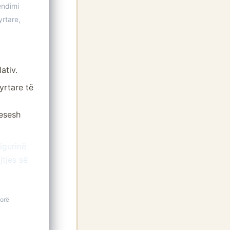
endimi
yrtare,
ativ.
yrtare të
cesesh
igurinë
jtjes së
orë