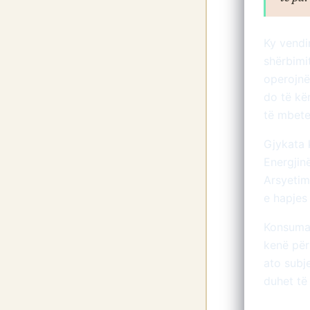
Ky vendim
shërbimi
operojnë
do të kë
të mbeten
Gjykata 
Energjin
Arsyetimi
e hapjes
Konsumat
kenë përf
ato subj
duhet të