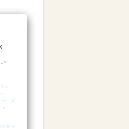
;
 SUP
EK-së
 e
iversal
n e
.
zimin e