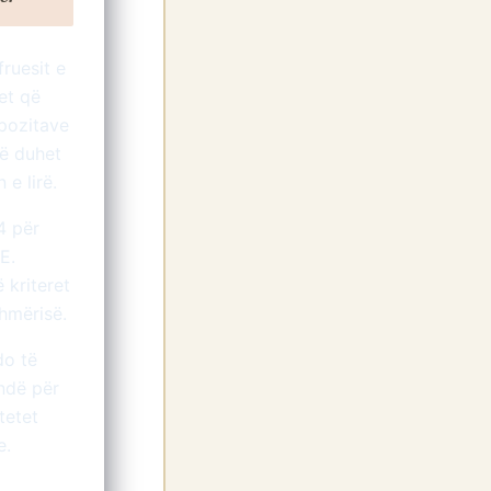
fruesit e
et që
spozitave
rë duhet
 e lirë.
4 për
E.
 kriteret
hmërisë.
do të
indë për
tetet
e.