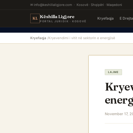
✉ info@keshillaligjore.com · Kosovë · Shqipëri · Maqedoni
Këshilla Ligjore
Kryefaqja
E Drejt
KL
PORTAL JURIDIK · KOSOVË
Kryefaqja
Kryevendimi i vitit në sektorin e energjisë
LAJME
Kryev
energ
November 17, 2