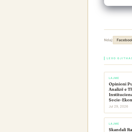
Ndaj:
Faceboo
LEXO GJITHA
LAJME
Opinioni Pu
Analizë e T
Institucion
Socio-Eko
Jul 29, 2026
LAJME
Skandali R