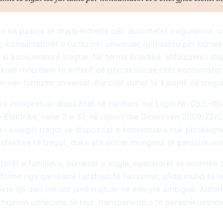
 ka pasoja të drejtpërdrejta për: autoritetet rregullative, o
t, konsumatorët e furnizimit universal; gjithashtu për biznes
 si konsumatorë tregtar. Në terma praktikë, shfuqizimi i di
rkojë rivlerësim të kriterit që përcakton se cilët konsumato
 nën furnizim universal dhe cilët duhet të kalojnë në tregun
ka interpretuar dispozitat në harmoni me Ligjin Nr. 05/L-08
ë Elektrike, nene 3 e 37, në raport me Direktivën 2009/72/C
 i kolegjit tregoi se dispozitat e kontestuara nuk plotësojnë
 efektive të tregut, duke shkaktuar mungesë të parashikues
orët e familjeve, bizneset e vogla, operatorët ekonomikë 
itime nga qartësimi i statusit të furnizimit; sfida mund të l
ekte që deri më sot janë trajtuar në mënyrë ambigue. Autori
 nxjerrin udhëzime të reja, transparentë e të parashikueshm