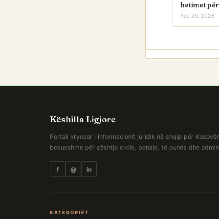
hetimet për
Feb 20, 2026
Këshilla Ligjore
Portali kryesor i informacionit juridik në shqip për Kosov
besueshme për çështje civile, penale, të punës dhe admini
f
@
in
KATEGORIËT