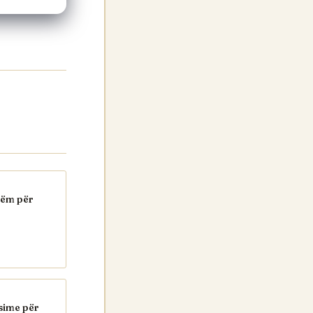
hëm për
sime për