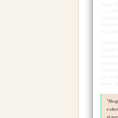
Tregut të
2 të Udh
Arsyetim
ligjore d
konsuma
Gjykata 
statusit 
Energjis
direktiva
vlerësua
për të p
efekte fa
"Mosp
e eko
të par