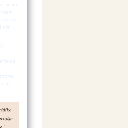
uar nenin
sipërm.
pozitave
i për
ar
rfshirë
ërdoret
hojnë
ridike
rojtje
e."