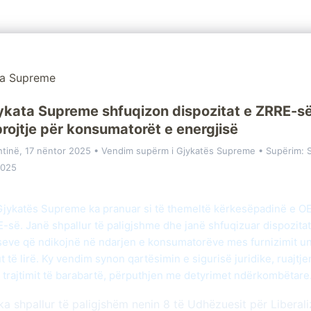
ykata Supreme shfuqizon dispozitat e ZRRE-së
rojtje për konsumatorët e energjisë
htinë, 17 nëntor 2025 • Vendim supërm i Gjykatës Supreme • Supërim:
2025
 Gjykatës Supreme ka pranuar si të themeltë kërkesëpadinë e O
-së. Janë shpallur të paligjshme dhe janë shfuqizuar dispozitat
eve që ndikojnë në ndarjen e konsumatorëve mes furnizimit un
t të lirë. Ky vendim synon qartësimin e sigurisë juridike, ruajtje
ë trajtimit të barabartë, përputhjen me detyrimet ndërkombëtare
ka shpallur të paligjshëm nenin 8 të Udhëzuesit për Liberali