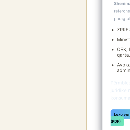
Shënim
referohe
paragraf
ZRRE:
Minist
OEK, 
qarta.
Avoka
admini
Përmbled
juridike 
konsumat
Lexo ven
(PDF)