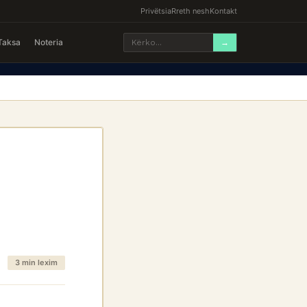
Privëtsia
Rreth nesh
Kontakt
Taksa
Noteria
→
3 min lexim