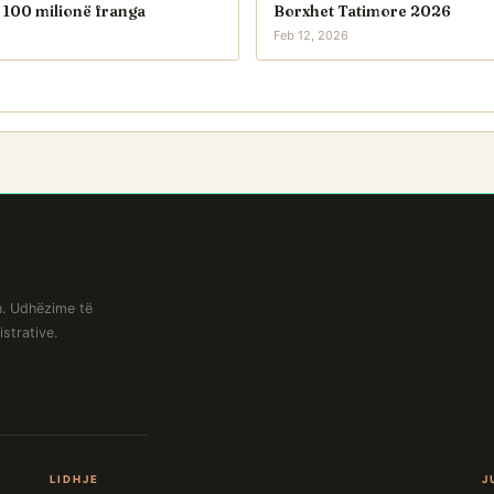
 100 milionë franga
Borxhet Tatimore 2026
Feb 12, 2026
ën. Udhëzime të
strative.
LIDHJE
J