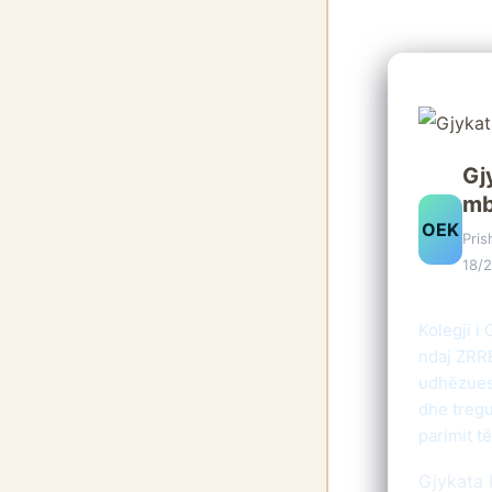
Gj
mb
OEK
Pris
18/
Kolegji i
ndaj ZRRE
udhëzues
dhe tregu
parimit t
Gjykata 