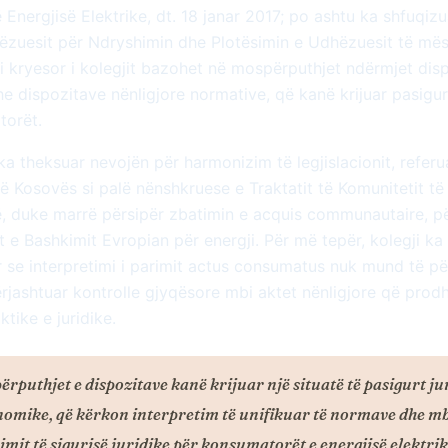
 Energjisë Elektrike, dt. 18 janar 2017; po ashtu ka shfuqiz
ëzuesit për Ndryshimin dhe Plotësimin e Udhëzuesit të më
i kryesor i kolegjit bazohet në mospërputhjet ndërmjet dis
he dispozitave nënligjore normative, që kanë krijuar pasigur
torët.
ka theksuar nevojën për harmonizim të legjislacionit, referu
të Kosovës si palë nënshkruese e Traktatit të Komunitetit të
ë, duke marrë përsipër zbatimin e acquis communautaire, pë
t e Bashkimit Evropian për energji. Për më tepër, kolegji ka
r se interpretimi i parimit actus consumatus nuk mund të p
ërjashtuar kontrolle gjyqësore mbi aktet nënligjore që prod
ktike e juridike.
ërputhjet e dispozitave kanë krijuar një situatë të pasigurt ju
nomike, që kërkon interpretim të unifikuar të normave dhe mb
imit të sigurisë juridike për konsumatorët e energjisë elektrik