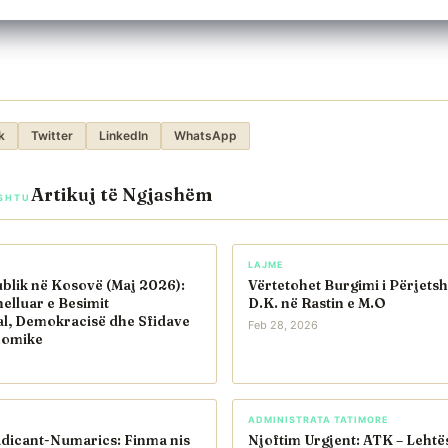
k
Twitter
LinkedIn
WhatsApp
Artikuj të Ngjashëm
SHTU
LAJME
blik në Kosovë (Maj 2026):
Vërtetohet Burgimi i Përjets
helluar e Besimit
D.K. në Rastin e M.O
al, Demokracisë dhe Sfidave
Feb 28, 2026
nomike
ADMINISTRATA TATIMORE
adicant-Numarics: Finma nis
Njoftim Urgjent: ATK – Lehtë