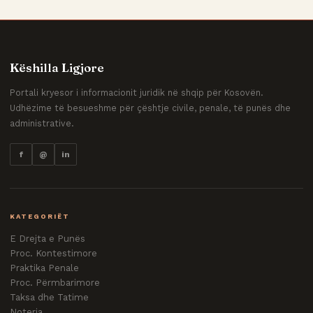
Këshilla Ligjore
Portali kryesor i informacionit juridik në shqip për Kosovën.
Udhëzime të besueshme për çështje civile, penale, të punës dhe
administrative.
f
@
in
KATEGORIËT
E Drejta e Punës
Proc. Kontestimore
Praktika Penale
Proc. Përmbarimore
Taksa dhe Tatime
Noteria