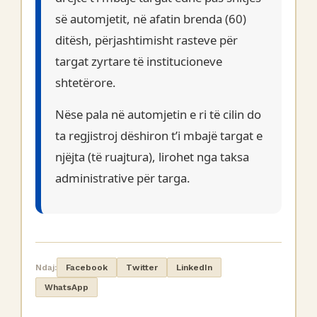
së automjetit, në afatin brenda (60)
ditësh, përjashtimisht rasteve për
targat zyrtare të institucioneve
shtetërore.
Nëse pala në automjetin e ri të cilin do
ta regjistroj dëshiron t’i mbajë targat e
njëjta (të ruajtura), lirohet nga taksa
administrative për targa.
Ndaj:
Facebook
Twitter
LinkedIn
WhatsApp