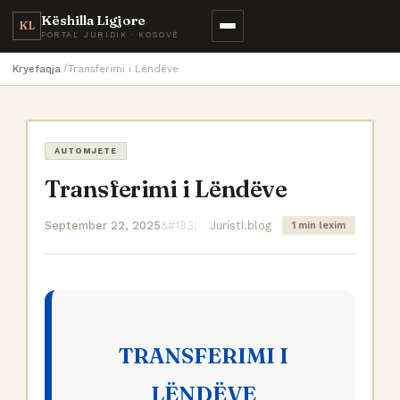
Këshilla Ligjore
KL
PORTAL JURIDIK · KOSOVË
Kryefaqja
Transferimi i Lëndëve
AUTOMJETE
Transferimi i Lëndëve
September 22, 2025
Juristi.blog
1 min lexim
TRANSFERIMI I
LËNDËVE