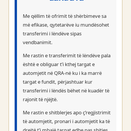
Me qëllim të ofrimit të shërbimeve sa
më efikase, qytetarëve iu mundësohet
transferimi i lëndëve sipas
vendbanimit.
Me rastin e transferimit të lëndëve pala
është e obliguar t’i kthej targat e
automjetit në QRA-në ku i ka marrë
targat e fundit, përjashtuar kur
transferimi i lëndës bëhet në kuadër të
rajonit të njëjtë.
Me rastin e shitblerjes apo ç’regjistrimit
të automjetit, pronari i automjetit ka të
drejtë t’i mbajë targat edhe pas shitjes