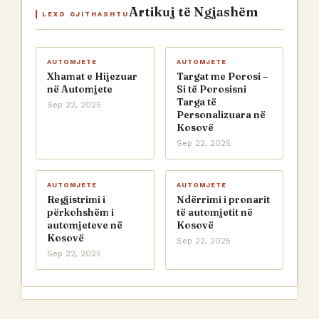
Artikuj të Ngjashëm
LEXO GJITHASHTU
AUTOMJETE
AUTOMJETE
Xhamat e Hijezuar
Targat me Porosi –
në Automjete
Si të Porosisni
Targa të
Sep 22, 2025
Personalizuara në
Kosovë
Sep 22, 2025
AUTOMJETE
AUTOMJETE
Regjistrimi i
Ndërrimi i pronarit
përkohshëm i
të automjetit në
automjeteve në
Kosovë
Kosovë
Sep 22, 2025
Sep 22, 2025