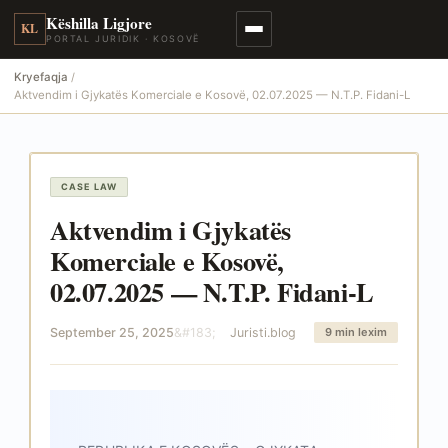
Këshilla Ligjore
KL
PORTAL JURIDIK · KOSOVË
Kryefaqja
Aktvendim i Gjykatës Komerciale e Kosovë, 02.07.2025 — N.T.P. Fidani-L
CASE LAW
Aktvendim i Gjykatës
Komerciale e Kosovë,
02.07.2025 — N.T.P. Fidani-L
September 25, 2025
Juristi.blog
9 min lexim