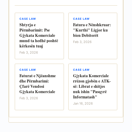
CASE LAW
CASE LAW
Shtyrja e
Fatura e Nënshkruar:
Përmbarimit: Pse
"Kurthi" Ligjor ku
Gjykata Komerciale
bien Debitorët
mund ta hedhë poshtë
Feb 3, 2026
kërkesën tuaj
Feb 3, 2026
CASE LAW
CASE LAW
Faturat e Njëanshme
Gjykata Komerciale
dhe Përmbarimi:
rrëzon gjobën e ATK-
Çfarë Vendosi
së: Librat e shitjes
Gjykata Komerciale
nuk ishin "Pasqyrë
Informatash"
Feb 3, 2026
Jan 16, 2026