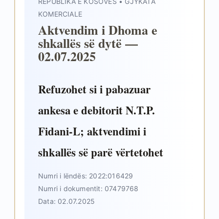
REPUBLIKA E KOSOVËS • GJYKATA
KOMERCIALE
Aktvendim i Dhoma e
shkallës së dytë —
02.07.2025
Refuzohet si i pabazuar
ankesa e debitorit N.T.P.
Fidani-L; aktvendimi i
shkallës së parë vërtetohet
Numri i lëndës: 2022:016429
Numri i dokumentit: 07479768
Data: 02.07.2025