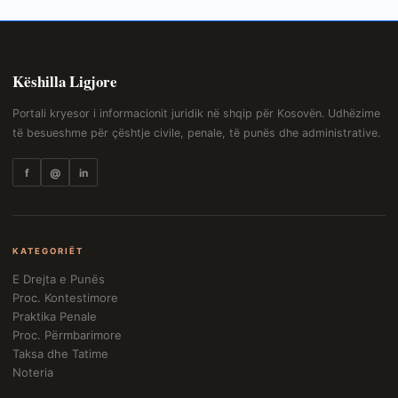
Këshilla Ligjore
Portali kryesor i informacionit juridik në shqip për Kosovën. Udhëzime
të besueshme për çështje civile, penale, të punës dhe administrative.
f
@
in
KATEGORIËT
E Drejta e Punës
Proc. Kontestimore
Praktika Penale
Proc. Përmbarimore
Taksa dhe Tatime
Noteria