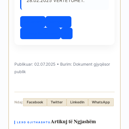
28.02.2025 VËRTETOHET.
aktvendim
përmbarim
Gjykata Komerciale
ligj
Publikuar: 02.07.2025 • Burim: Dokument gjyqësor
publik
Ndaj:
Facebook
Twitter
LinkedIn
WhatsApp
Artikuj të Ngjashëm
LEXO GJITHASHTU