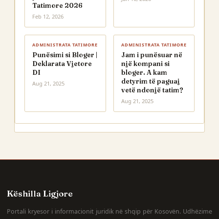
Tatimore 2026
Feb 12, 2026
ADMINISTRATA TATIMORE
ADMINISTRATA TATIMORE
Punësimi si Bloger |
Jam i punësuar në
Deklarata Vjetore
një kompani si
DI
bloger. A kam
detyrim të paguaj
Aug 21, 2025
vetë ndonjë tatim?
Aug 21, 2025
Këshilla Ligjore
Portali kryesor i informacionit juridik në shqip për Kosovën. Udhëzime