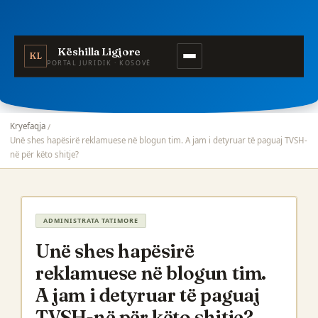
Këshilla Ligjore
KL
PORTAL JURIDIK · KOSOVË
Kryefaqja
Unë shes hapësirë reklamuese në blogun tim. A jam i detyruar të paguaj TVSH-
në për këto shitje?
ADMINISTRATA TATIMORE
Unë shes hapësirë
reklamuese në blogun tim.
A jam i detyruar të paguaj
TVSH-në për këto shitje?