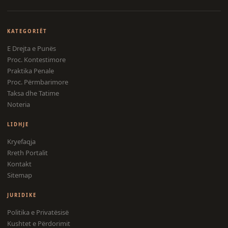
KATEGORIËT
E Drejta e Punës
Proc. Kontestimore
Praktika Penale
Proc. Përmbarimore
Taksa dhe Tatime
Noteria
LIDHJE
Kryefaqja
Rreth Portalit
Kontakt
Sitemap
JURIDIKE
Politika e Privatësisë
Kushtet e Përdorimit