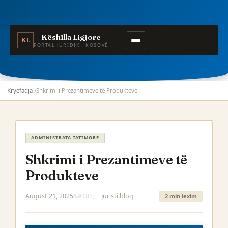
Këshilla Ligjore
KL
PORTAL JURIDIK · KOSOVË
Kryefaqja
Shkrimi i Prezantimeve të Produkteve
ADMINISTRATA TATIMORE
Shkrimi i Prezantimeve të
Produkteve
August 21, 2025
Juristi.blog
2 min lexim