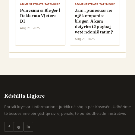
ADMINISTRATA TATIMORE
ADMINISTRATA TATIMORE
Punësimi si Bloger |
Jam i punësuar në
Deklarata Vjetore
një kompani si
DI
bloger. A kam
detyrim të paguaj
Aug 21, 2025
vetë ndonjë tatim?
Aug 21, 2025
Këshilla Ligjore
Portali kryesor i informacionit juridik në shqip për Kosovën. Udhëzime
të besueshme për çështje civile, penale, të punës dhe administrative.
f
@
in