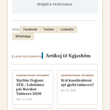
drejtat e rezervuara.
Ndaj:
Facebook
Twitter
LinkedIn
WhatsApp
Artikuj të Ngjashëm
LEXO GJITHASHTU
ADMINISTRATA TATIMORE
ADMINISTRATA TATIMORE
Njoftim Urgjent:
Si të kundërshtoni
ATK – Lehtësime
një gjobë tatimore?
për Borxhet
Jan 16, 2026
Tatimore 2026
Feb 12, 2026