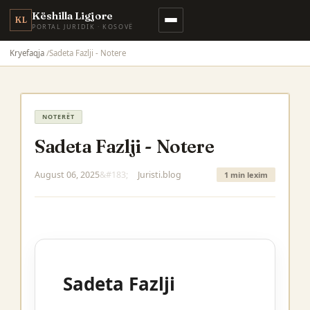
Këshilla Ligjore
KL
PORTAL JURIDIK · KOSOVË
Kryefaqja
Sadeta Fazlji - Notere
NOTERËT
Sadeta Fazlji - Notere
August 06, 2025
Juristi.blog
1 min lexim
Sadeta Fazlji