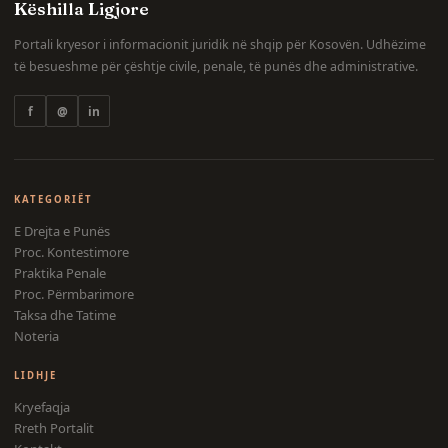
Këshilla Ligjore
Portali kryesor i informacionit juridik në shqip për Kosovën. Udhëzime
të besueshme për çështje civile, penale, të punës dhe administrative.
f
@
in
KATEGORIËT
E Drejta e Punës
Proc. Kontestimore
Praktika Penale
Proc. Përmbarimore
Taksa dhe Tatime
Noteria
LIDHJE
Kryefaqja
Rreth Portalit