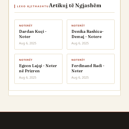
Artikuj të Ngjashëm
LEXO GJITHASHTU
NOTERËT
NOTERËT
Dardan Kuçi -
Donika Rashica-
Noter
Demaj - Notere
Aug 6, 2025
Aug 6, 2025
NOTERËT
NOTERËT
Egzon Lajqi - Noter
Ferdinand Radi -
në Prizren
Noter
Aug 6, 2025
Aug 6, 2025