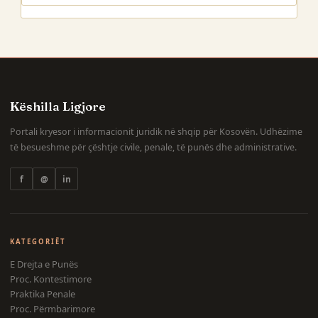
Këshilla Ligjore
Portali kryesor i informacionit juridik në shqip për Kosovën. Udhëzime
të besueshme për çështje civile, penale, të punës dhe administrative.
f
@
in
KATEGORIËT
E Drejta e Punës
Proc. Kontestimore
Praktika Penale
Proc. Përmbarimore