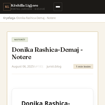
Këshilla Ligjore
KL
PORTAL JURIDIK · KOSOVË
Kryefaqja
Donika Rashica-Demaj - Notere
NOTERËT
Donika Rashica-Demaj -
Notere
August 06, 2025
Juristi.blog
1 min lexim
Donika Rashica-