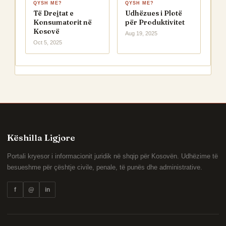
QYSH ME?
QYSH ME?
Të Drejtat e
Udhëzues i Plotë
Konsumatorit në
për Produktivitet
Kosovë
Aug 19, 2025
Oct 5, 2025
Këshilla Ligjore
Portali kryesor i informacionit juridik në shqip për Kosovën. Udhëzime të
besueshme për çështje civile, penale, të punës dhe administrative.
f
@
in