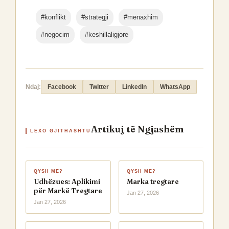
#konflikt
#strategji
#menaxhim
#negocim
#keshillaligjore
Ndaj:
Facebook
Twitter
LinkedIn
WhatsApp
Artikuj të Ngjashëm
LEXO GJITHASHTU
QYSH ME?
QYSH ME?
Udhëzues: Aplikimi
Marka tregtare
për Markë Tregtare
Jan 27, 2026
Jan 27, 2026