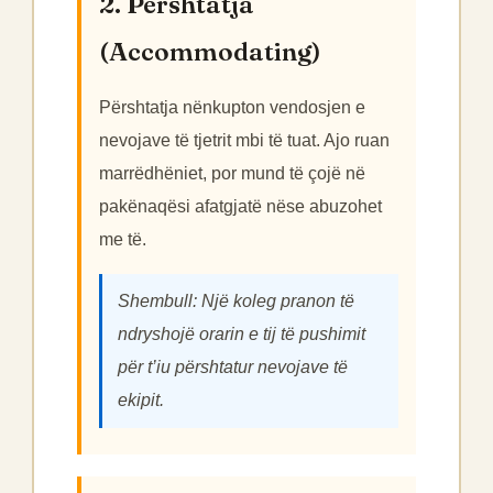
2. Përshtatja
(Accommodating)
Përshtatja nënkupton vendosjen e
nevojave të tjetrit mbi të tuat. Ajo ruan
marrëdhëniet, por mund të çojë në
pakënaqësi afatgjatë nëse abuzohet
me të.
Shembull: Një koleg pranon të
ndryshojë orarin e tij të pushimit
për t’iu përshtatur nevojave të
ekipit.