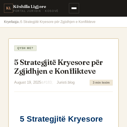
Këshilla Ligjore
KL
PORTAL JURIDIK · KOSOVË
Kryefaqja
5 Strategjitë Kryesore për Zgjidhjen e Konflikteve
QYSH ME?
5 Strategjitë Kryesore për
Zgjidhjen e Konflikteve
August 19, 2025
Juristi.blog
3 min lexim
5 Strategjitë Kryesore