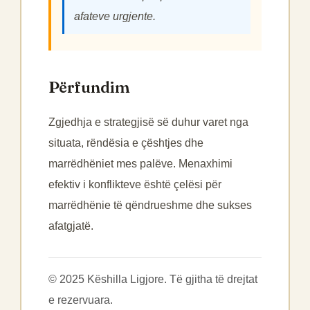
afateve urgjente.
Përfundim
Zgjedhja e strategjisë së duhur varet nga
situata, rëndësia e çështjes dhe
marrëdhëniet mes palëve. Menaxhimi
efektiv i konflikteve është çelësi për
marrëdhënie të qëndrueshme dhe sukses
afatgjatë.
© 2025 Këshilla Ligjore. Të gjitha të drejtat
e rezervuara.