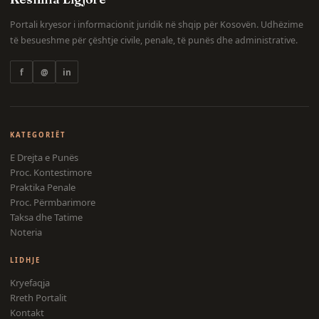
Portali kryesor i informacionit juridik në shqip për Kosovën. Udhëzime
të besueshme për çështje civile, penale, të punës dhe administrative.
f
@
in
KATEGORIËT
E Drejta e Punës
Proc. Kontestimore
Praktika Penale
Proc. Përmbarimore
Taksa dhe Tatime
Noteria
LIDHJE
Kryefaqja
Rreth Portalit
Kontakt