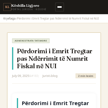
Këshilla Ligjore
KL
PORTAL JURIDIK · KOSOVË
Kryefaqja
Përdorimi i Emrit Tregtar pas Ndërrimit të Numrit Fiskal në NUI
ADMINISTRATA TATIMORE
Përdorimi i Emrit Tregtar
pas Ndërrimit të Numrit
Fiskal në NUI
July 09, 2025
Juristi.blog
2 min lexim
Përdorimi i Emrit Tregtar