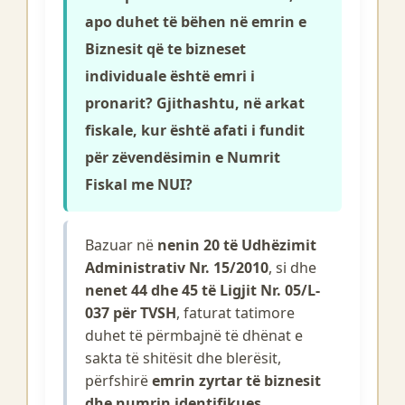
apo duhet të bëhen në emrin e
Biznesit që te bizneset
individuale është emri i
pronarit? Gjithashtu, në arkat
fiskale, kur është afati i fundit
për zëvendësimin e Numrit
Fiskal me NUI?
Bazuar në
nenin 20 të Udhëzimit
Administrativ Nr. 15/2010
, si dhe
nenet 44 dhe 45 të Ligjit Nr. 05/L-
037 për TVSH
, faturat tatimore
duhet të përmbajnë të dhënat e
sakta të shitësit dhe blerësit,
përfshirë
emrin zyrtar të biznesit
dhe numrin identifikues
.