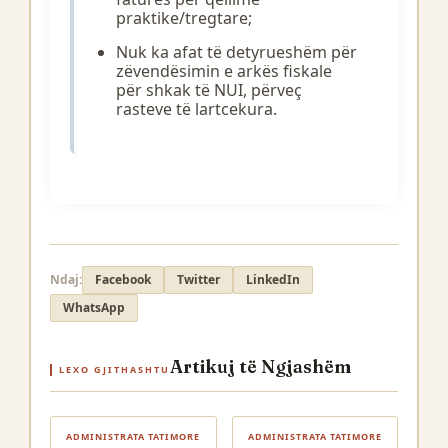
praktike/tregtare;
Nuk ka afat të detyrueshëm për
zëvendësimin e arkës fiskale
për shkak të NUI, përveç
rasteve të lartcekura.
Ndaj:
Facebook
Twitter
LinkedIn
WhatsApp
Artikuj të Ngjashëm
LEXO GJITHASHTU
ADMINISTRATA TATIMORE
ADMINISTRATA TATIMORE