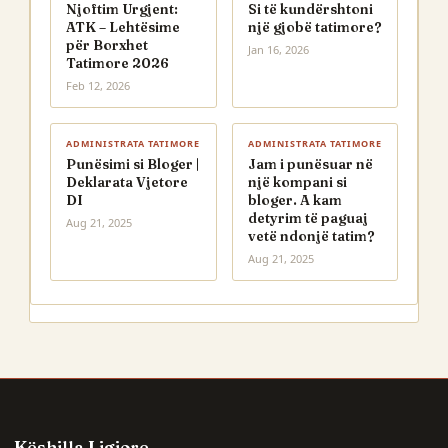
Njoftim Urgjent:
Si të kundërshtoni
ATK – Lehtësime
një gjobë tatimore?
për Borxhet
Jan 16, 2026
Tatimore 2026
Feb 12, 2026
ADMINISTRATA TATIMORE
ADMINISTRATA TATIMORE
Punësimi si Bloger |
Jam i punësuar në
Deklarata Vjetore
një kompani si
DI
bloger. A kam
detyrim të paguaj
Aug 21, 2025
vetë ndonjë tatim?
Aug 21, 2025
Këshilla Ligjore