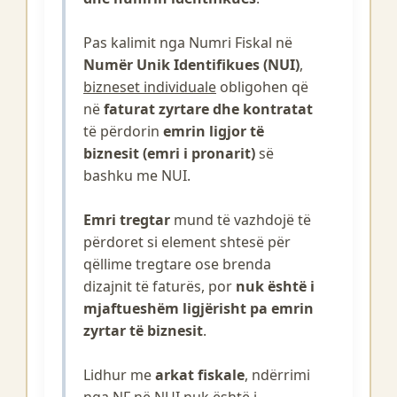
Pas kalimit nga Numri Fiskal në
Numër Unik Identifikues (NUI)
,
bizneset individuale
obligohen që
në
faturat zyrtare dhe kontratat
të përdorin
emrin ligjor të
biznesit (emri i pronarit)
së
bashku me NUI.
Emri tregtar
mund të vazhdojë të
përdoret si element shtesë për
qëllime tregtare ose brenda
dizajnit të faturës, por
nuk është i
mjaftueshëm ligjërisht pa emrin
zyrtar të biznesit
.
Lidhur me
arkat fiskale
, ndërrimi