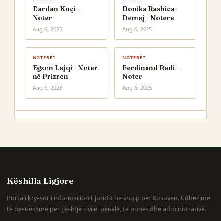
Dardan Kuçi -
Donika Rashica-
Noter
Demaj - Notere
Aug 6, 2025
Aug 6, 2025
NOTERËT
NOTERËT
Egzon Lajqi - Noter
Ferdinand Radi -
në Prizren
Noter
Aug 6, 2025
Aug 6, 2025
Këshilla Ligjore
Portali kryesor i informacionit juridik në shqip për Kosovën. Udhëzime
të besueshme për çështje civile, penale, të punës dhe administrative.