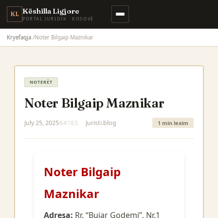
Këshilla Ligjore
KL
PORTAL JURIDIK · KOSOVË
Kryefaqja
Noter Bilgaip Maznikar
NOTERËT
Noter Bilgaip Maznikar
July 25, 2025
Juristi.blog
1 min lexim
Noter Bilgaip
Maznikar
Adresa:
Rr. “Bujar Godemi”, Nr.1