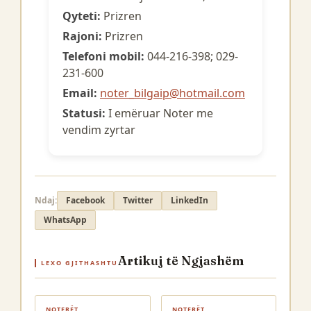
Qyteti:
Prizren
Rajoni:
Prizren
Telefoni mobil:
044-216-398; 029-
231-600
Email:
noter_bilgaip@hotmail.com
Statusi:
I emëruar Noter me
vendim zyrtar
Ndaj:
Facebook
Twitter
LinkedIn
WhatsApp
Artikuj të Ngjashëm
LEXO GJITHASHTU
NOTERËT
NOTERËT