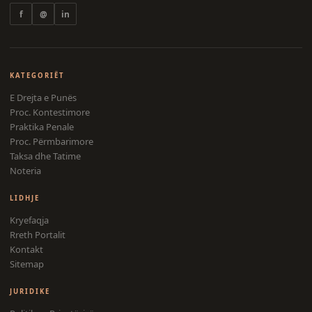
f
@
in
KATEGORIËT
E Drejta e Punës
Proc. Kontestimore
Praktika Penale
Proc. Përmbarimore
Taksa dhe Tatime
Noteria
LIDHJE
Kryefaqja
Rreth Portalit
Kontakt
Sitemap
JURIDIKE