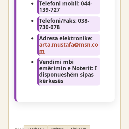
Telefoni mobil:
044-
139-727
Telefoni/Faks:
038-
730-078
Adresa elektronike:
arta.mustafa@msn.co
m
Vendimi mbi
emërimin e Noterit:
I
disponueshëm sipas
kërkesës