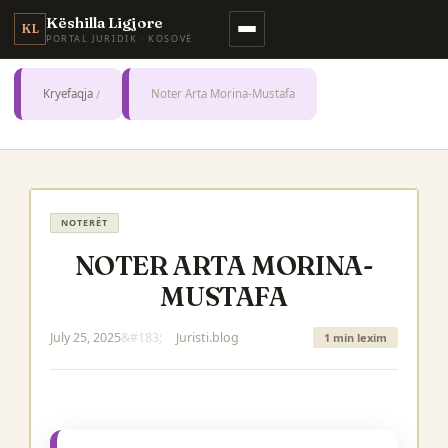
Këshilla Ligjore
KL
PORTAL JURIDIK · KOSOVË
Kryefaqja
Noter Arta Morina-Mustafa
NOTERËT
NOTER ARTA MORINA-
MUSTAFA
July 25, 2025
Juristi.blog
1 min lexim