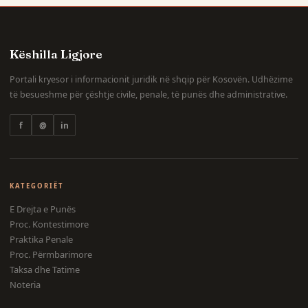
Këshilla Ligjore
Portali kryesor i informacionit juridik në shqip për Kosovën. Udhëzime
të besueshme për çështje civile, penale, të punës dhe administrative.
f
@
in
KATEGORIËT
E Drejta e Punës
Proc. Kontestimore
Praktika Penale
Proc. Përmbarimore
Taksa dhe Tatime
Noteria