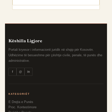
Këshilla Ligjore
Portali kryesor i informacionit juridik në shqip për Kosovën.
Udhëzime të besueshme për çështje civile, penale, të punës dhe
administrative.
f
@
in
KATEGORIËT
E Drejta e Punës
Proc. Kontestimore