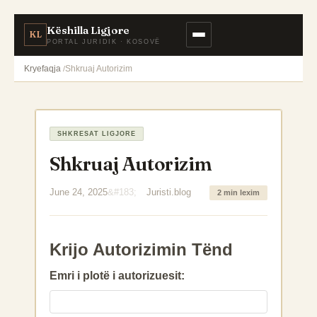
Këshilla Ligjore
KL
PORTAL JURIDIK · KOSOVË
Kryefaqja
Shkruaj Autorizim
SHKRESAT LIGJORE
Shkruaj Autorizim
June 24, 2025
Juristi.blog
2 min lexim
Krijo Autorizimin Tënd
Emri i plotë i autorizuesit: