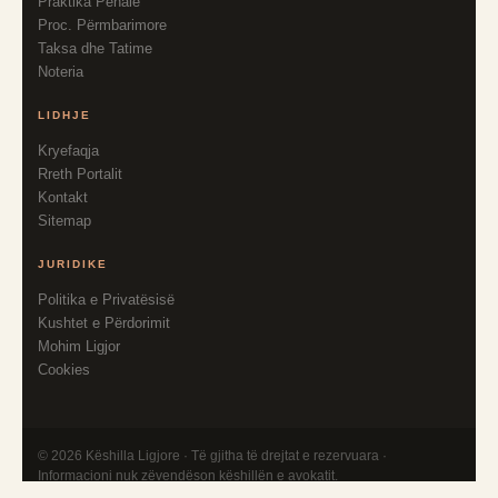
Praktika Penale
Proc. Përmbarimore
Taksa dhe Tatime
Noteria
LIDHJE
Kryefaqja
Rreth Portalit
Kontakt
Sitemap
JURIDIKE
Politika e Privatësisë
Kushtet e Përdorimit
Mohim Ligjor
Cookies
©
2026
Këshilla Ligjore · Të gjitha të drejtat e rezervuara ·
Informacioni nuk zëvendëson këshillën e avokatit.
Privatësia
Kushtet
Sitemap