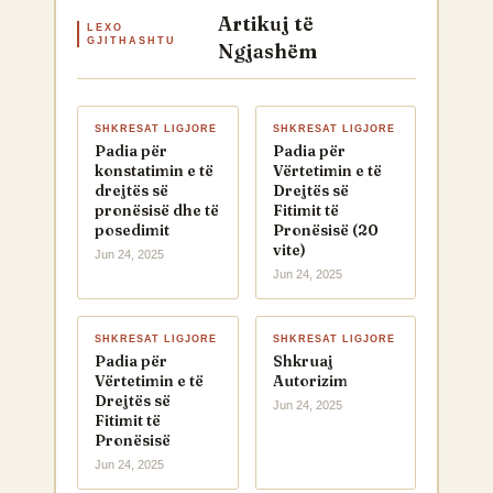
Artikuj të
LEXO
GJITHASHTU
Ngjashëm
SHKRESAT LIGJORE
SHKRESAT LIGJORE
Padia për
Padia për
konstatimin e të
Vërtetimin e të
drejtës së
Drejtës së
pronësisë dhe të
Fitimit të
posedimit
Pronësisë (20
vite)
Jun 24, 2025
Jun 24, 2025
SHKRESAT LIGJORE
SHKRESAT LIGJORE
Padia për
Shkruaj
Vërtetimin e të
Autorizim
Drejtës së
Jun 24, 2025
Fitimit të
Pronësisë
Jun 24, 2025