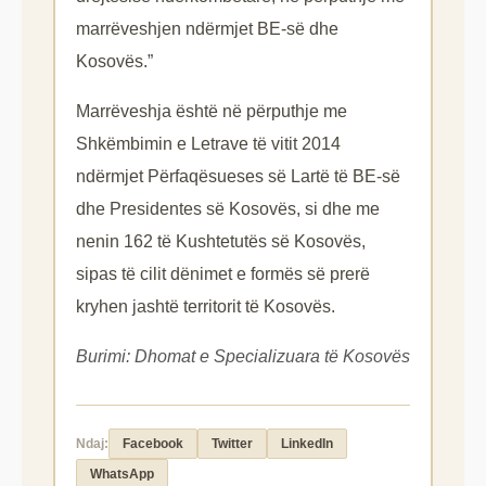
marrëveshjen ndërmjet BE-së dhe
Kosovës.”
Marrëveshja është në përputhje me
Shkëmbimin e Letrave të vitit 2014
ndërmjet Përfaqësueses së Lartë të BE-së
dhe Presidentes së Kosovës, si dhe me
nenin 162 të Kushtetutës së Kosovës,
sipas të cilit dënimet e formës së prerë
kryhen jashtë territorit të Kosovës.
Burimi: Dhomat e Specializuara të Kosovës
Ndaj:
Facebook
Twitter
LinkedIn
WhatsApp