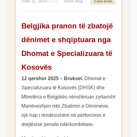
June 13, 2025
Juristi.blog
2 min lexim
Belgjika pranon të zbatojë
dënimet e shqiptuara nga
Dhomat e Specializuara të
Kosovës
12 qershor 2025 – Bruksel.
Dhomat e
Specializuara të Kosovës (DHSK) dhe
Mbretëria e Belgjikës nënshkruan zyrtarisht
Marrëveshjen mbi Zbatimin e Dënimeve,
një hap i rëndësishëm në përforcimin e
drejtësisë penale ndërkombëtare.