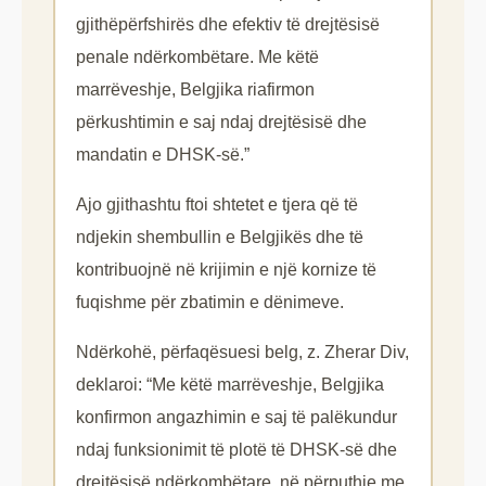
gjithëpërfshirës dhe efektiv të drejtësisë
penale ndërkombëtare. Me këtë
marrëveshje, Belgjika riafirmon
përkushtimin e saj ndaj drejtësisë dhe
mandatin e DHSK-së.”
Ajo gjithashtu ftoi shtetet e tjera që të
ndjekin shembullin e Belgjikës dhe të
kontribuojnë në krijimin e një kornize të
fuqishme për zbatimin e dënimeve.
Ndërkohë, përfaqësuesi belg, z. Zherar Div,
deklaroi: “Me këtë marrëveshje, Belgjika
konfirmon angazhimin e saj të palëkundur
ndaj funksionimit të plotë të DHSK-së dhe
drejtësisë ndërkombëtare, në përputhje me