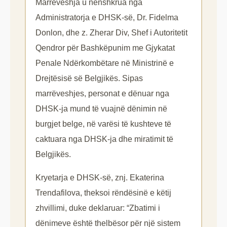
Marrëveshja u nënshkrua nga
Administratorja e DHSK-së, Dr. Fidelma
Donlon, dhe z. Zherar Div, Shef i Autoritetit
Qendror për Bashkëpunim me Gjykatat
Penale Ndërkombëtare në Ministrinë e
Drejtësisë së Belgjikës. Sipas
marrëveshjes, personat e dënuar nga
DHSK-ja mund të vuajnë dënimin në
burgjet belge, në varësi të kushteve të
caktuara nga DHSK-ja dhe miratimit të
Belgjikës.
Kryetarja e DHSK-së, znj. Ekaterina
Trendafilova, theksoi rëndësinë e këtij
zhvillimi, duke deklaruar: “Zbatimi i
dënimeve është thelbësor për një sistem