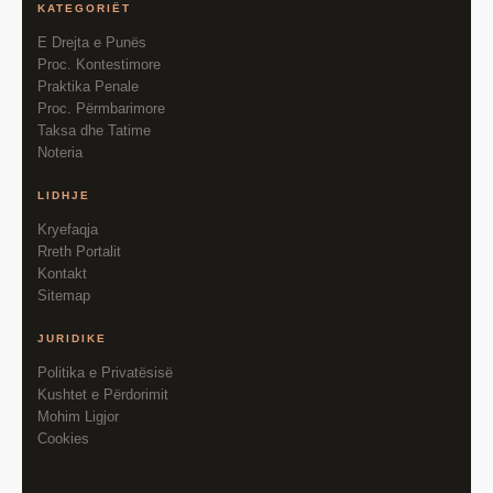
KATEGORIËT
E Drejta e Punës
Proc. Kontestimore
Praktika Penale
Proc. Përmbarimore
Taksa dhe Tatime
Noteria
LIDHJE
Kryefaqja
Rreth Portalit
Kontakt
Sitemap
JURIDIKE
Politika e Privatësisë
Kushtet e Përdorimit
Mohim Ligjor
Cookies