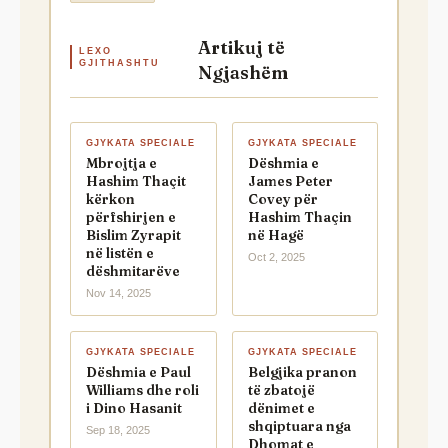
Artikuj të
LEXO
GJITHASHTU
Ngjashëm
GJYKATA SPECIALE
GJYKATA SPECIALE
Mbrojtja e
Dëshmia e
Hashim Thaçit
James Peter
kërkon
Covey për
përfshirjen e
Hashim Thaçin
Bislim Zyrapit
në Hagë
në listën e
Oct 2, 2025
dëshmitarëve
Nov 14, 2025
GJYKATA SPECIALE
GJYKATA SPECIALE
Dëshmia e Paul
Belgjika pranon
Williams dhe roli
të zbatojë
i Dino Hasanit
dënimet e
shqiptuara nga
Sep 18, 2025
Dhomat e