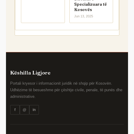
Specializuara të
Kosovës
Jun 13, 2025
Këshilla Ligjore
Portali kryesor i informacionit juridik në shqip për Kosovën.
Udhëzime të besueshme për çështje civile, penale, të punës dhe
administrative.
f
@
in