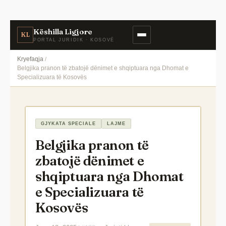
Këshilla Ligjore
KL
PORTAL JURIDIK · KOSOVË
Kryefaqja
Belgjika pranon të zbatojë dënimet e shqiptuara nga Dhomat e
Specializuara të Kosovës
GJYKATA SPECIALE
LAJME
Belgjika pranon të
zbatojë dënimet e
shqiptuara nga Dhomat
e Specializuara të
Kosovës