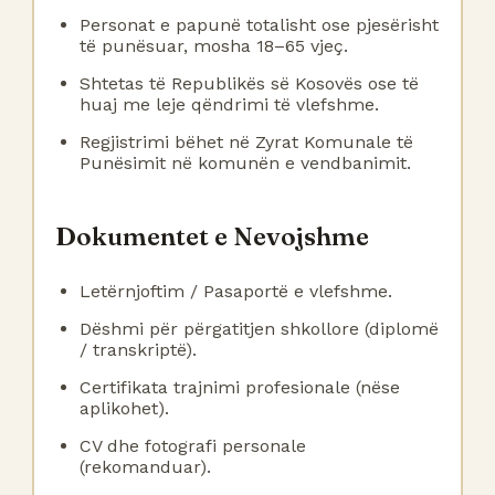
Personat e papunë totalisht ose pjesërisht
të punësuar, mosha 18–65 vjeç.
Shtetas të Republikës së Kosovës ose të
huaj me leje qëndrimi të vlefshme.
Regjistrimi bëhet në Zyrat Komunale të
Punësimit në komunën e vendbanimit.
Dokumentet e Nevojshme
Letërnjoftim / Pasaportë e vlefshme.
Dëshmi për përgatitjen shkollore (diplomë
/ transkriptë).
Certifikata trajnimi profesionale (nëse
aplikohet).
CV dhe fotografi personale
(rekomanduar).