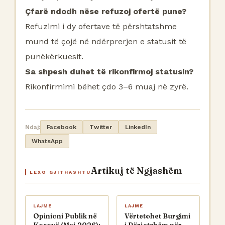
Çfarë ndodh nëse refuzoj ofertë pune?
Refuzimi i dy ofertave të përshtatshme
mund të çojë në ndërprerjen e statusit të
punëkërkuesit.
Sa shpesh duhet të rikonfirmoj statusin?
Rikonfirmimi bëhet çdo 3–6 muaj në zyrë.
Ndaj:
Facebook
Twitter
LinkedIn
WhatsApp
Artikuj të Ngjashëm
LEXO GJITHASHTU
LAJME
LAJME
Opinioni Publik në
Vërtetohet Burgimi