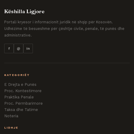
Këshilla Ligjore
Portali kryesor i informacionit juridik në shqip për Kosovën.
Udhëzime të besueshme për çështje civile, penale, të punës dhe
administrative.
f
@
in
KATEGORIËT
E Drejta e Punës
Proc. Kontestimore
Praktika Penale
Proc. Përmbarimore
Taksa dhe Tatime
Noteria
LIDHJE