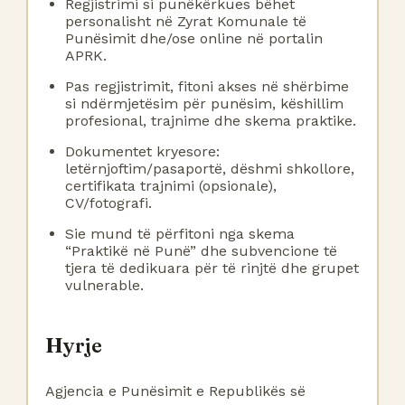
Regjistrimi si punëkërkues bëhet
personalisht në Zyrat Komunale të
Punësimit dhe/ose online në portalin
APRK.
Pas regjistrimit, fitoni akses në shërbime
si ndërmjetësim për punësim, këshillim
profesional, trajnime dhe skema praktike.
Dokumentet kryesore:
letërnjoftim/pasaportë, dëshmi shkollore,
certifikata trajnimi (opsionale),
CV/fotografi.
Sie mund të përfitoni nga skema
“Praktikë në Punë” dhe subvencione të
tjera të dedikuara për të rinjtë dhe grupet
vulnerable.
Hyrje
Agjencia e Punësimit e Republikës së