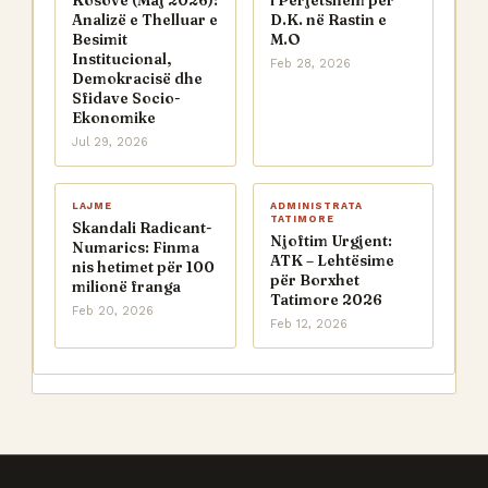
Kosovë (Maj 2026):
i Përjetshëm për
Analizë e Thelluar e
D.K. në Rastin e
Besimit
M.O
Institucional,
Feb 28, 2026
Demokracisë dhe
Sfidave Socio-
Ekonomike
Jul 29, 2026
LAJME
ADMINISTRATA
TATIMORE
Skandali Radicant-
Njoftim Urgjent:
Numarics: Finma
ATK – Lehtësime
nis hetimet për 100
për Borxhet
milionë franga
Tatimore 2026
Feb 20, 2026
Feb 12, 2026