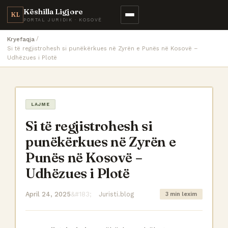
Këshilla Ligjore
KL
PORTAL JURIDIK · KOSOVË
Kryefaqja
Si të regjistrohesh si punëkërkues në Zyrën e Punës në Kosovë –
Udhëzues i Plotë
LAJME
Si të regjistrohesh si
punëkërkues në Zyrën e
Punës në Kosovë –
Udhëzues i Plotë
April 24, 2025
Juristi.blog
3 min lexim