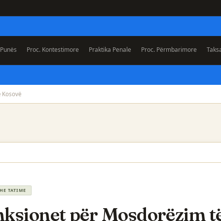
 Punës
Proc. Kontestimore
Praktika Penale
Proc. Përmbarimore
Taks
ë Kosovë
HE TATIME
ksionet për Mosdorëzim të