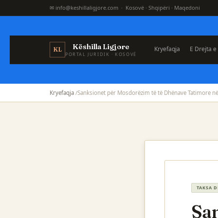
✉ info@keshillaligjore.com · Kosovë · Shqipëri · Maqedoni
Këshilla Ligjore
Kryefaqja
E Drejta e
KL
PORTAL JURIDIK · KOSOVË
Kryefaqja
Sanksionet për Mosdorëzim të të Dhënave Tatimore n
TAKSA D
San