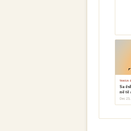
TAKSA 
Sa ës
në të
Dec 23,