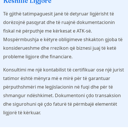
Këshillë Ligjore
Të gjithë tatimpaguesit janë të detyruar ligjërisht të
dorëzojnë pasqyrat dhe të ruajnë dokumentacionin
fiskal në përputhje me kërkesat e ATK-së.
Mospërmbushja e këtyre obligimeve shkakton gjoba të
konsiderueshme dhe rrezikon që biznesi juaj të ketë
probleme ligjore dhe financiare.
Konsultimi me një kontabilist të certifikuar ose një jurist
tatimor është mënyra më e mirë për të garantuar
përputhshmëri me legjislacionin në fuqi dhe për të
shmangur ndëshkimet. Dokumentoni çdo transaksion
dhe sigurohuni që çdo faturë të përmbajë elementët
ligjorë të kërkuar.