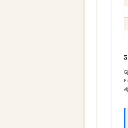
3
Gj
Pë
vi