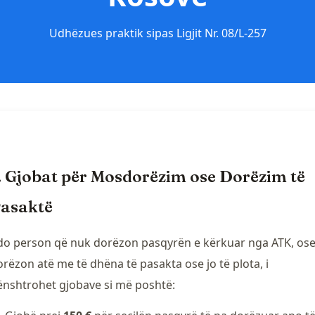
Udhëzues praktik sipas Ligjit Nr. 08/L-257
. Gjobat për Mosdorëzim ose Dorëzim të
asaktë
do person që nuk dorëzon pasqyrën e kërkuar nga ATK, ose
rëzon atë me të dhëna të pasakta ose jo të plota, i
ënshtrohet gjobave si më poshtë: