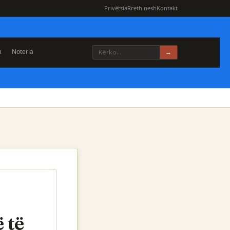
Privëtsia
Rreth nesh
Kontakt
a
Noteria
→
 të