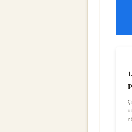
1
P
Ç
do
n