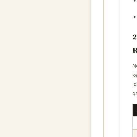
2
R
N
k
id
qa