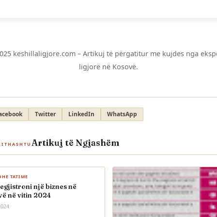
025 keshillaligjore.com – Artikuj të përgatitur me kujdes nga eksp
ligjorë në Kosovë.
acebook
Twitter
LinkedIn
WhatsApp
Artikuj të Ngjashëm
JITHASHTU
DHE TATIME
regjistroni një biznes në
ë në vitin 2024
2024