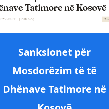
ënave Tatimore në Kosovë
 2025
Juristi.blog
2 m
Sanksionet për
Mosdorëzim të të
Dhënave Tatimore në
Kosovë