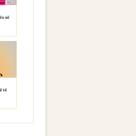
ës së
ë të