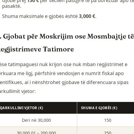
Gjobë prej
150 €
për secilën pasqyrë të pa dorëzuar apo t
pasaktë.
Shuma maksimale e gjobës është
3,000 €
.
. Gjobat për Moskrijim ose Mosmbajtje të
egjistrimeve Tatimore
ëse tatimpaguesi nuk krijon ose nuk mban regjistrimet e
ërkuara me ligj, përfshirë vendosjen e numrit fiskal apo
entifikues, ai i nënshtrohet gjobave të diferencuara sipas
rkullimit vjetor:
QARKULLIMI VJETOR (€)
SHUMA E GJOBËS (€)
Deri në 30,000
150
30,000.01 – 200,000
250