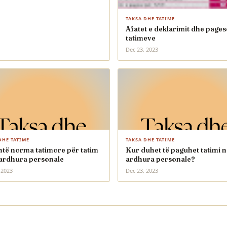
TAKSA DHE TATIME
Afatet e deklarimit dhe pages
tatimeve
Dec 23, 2023
DHE TATIME
TAKSA DHE TATIME
htë norma tatimore për tatim
Kur duhet të paguhet tatimi n
 ardhura personale
ardhura personale?
 2023
Dec 23, 2023