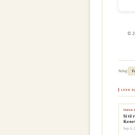
© 2
Ndaj:
F
LEXO G
TAKSA 
Si të 
Kosov
Sep 6, 