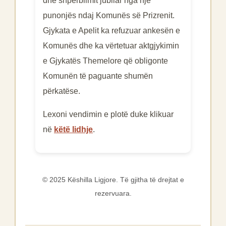
dhe shpërblimit jubilar nga një
punonjës ndaj Komunës së Prizrenit.
Gjykata e Apelit ka refuzuar ankesën e
Komunës dhe ka vërtetuar aktgjykimin
e Gjykatës Themelore që obligonte
Komunën të paguante shumën
përkatëse.
Lexoni vendimin e plotë duke klikuar
në
këtë lidhje
.
© 2025 Këshilla Ligjore. Të gjitha të drejtat e
rezervuara.