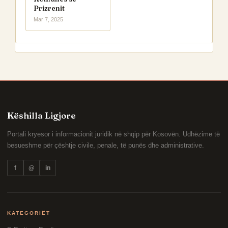
Prizrenit
Mar 7, 2025
Këshilla Ligjore
Portali kryesor i informacionit juridik në shqip për Kosovën. Udhëzime të
besueshme për çështje civile, penale, të punës dhe administrative.
f
@
in
KATEGORIËT