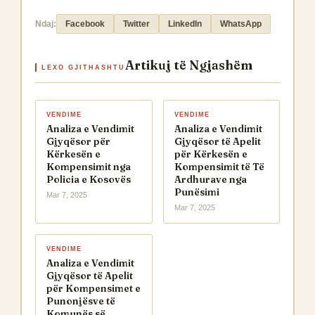
Ndaj:
Facebook
Twitter
LinkedIn
WhatsApp
Artikuj të Ngjashëm
LEXO GJITHASHTU
VENDIME
VENDIME
Analiza e Vendimit
Analiza e Vendimit
Gjyqësor për
Gjyqësor të Apelit
Kërkesën e
për Kërkesën e
Kompensimit nga
Kompensimit të Të
Policia e Kosovës
Ardhurave nga
Punësimi
Mar 7, 2025
Mar 7, 2025
VENDIME
Analiza e Vendimit
Gjyqësor të Apelit
për Kompensimet e
Punonjësve të
Komunës së