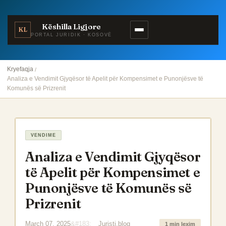
Këshilla Ligjore
KL
PORTAL JURIDIK · KOSOVË
Kryefaqja
Analiza e Vendimit Gjyqësor të Apelit për Kompensimet e Punonjësve të
Komunës së Prizrenit
VENDIME
Analiza e Vendimit Gjyqësor
të Apelit për Kompensimet e
Punonjësve të Komunës së
Prizrenit
March 07, 2025
Juristi.blog
1 min lexim