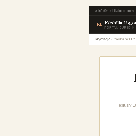
✉ info@keshillaligjore.com 
Këshilla Ligjo
KL
PORTAL JURIDIK
Kryefaqja
Provim për Pat
February 1