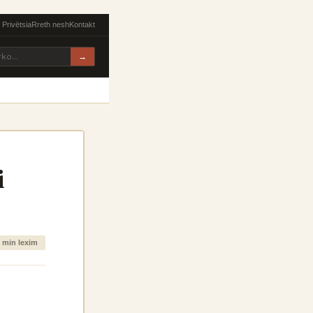
Privëtsia
Rreth nesh
Kontakt
 Penale
Proc. Përmbarimore
Taksa
Noteria
→
i
r
 min lexim