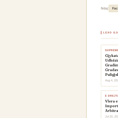
Ndaj:
Fac
LEXO GJ
SUPREM
Gjykat
Udhëzi
Gradimi
Gradave
Paligj
Aug 4, 20
E DREJT
Vlera 
Import
Arbitr
Jul 20, 2