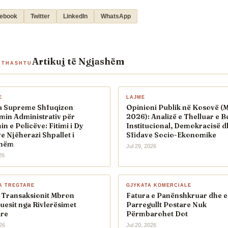
ebook
Twitter
LinkedIn
WhatsApp
Artikuj të Ngjashëm
ITHASHTU
E
LAJME
a Supreme Shfuqizon
Opinioni Publik në Kosovë (
min Administrativ për
2026): Analizë e Thelluar e B
n e Policëve: Fitimi i Dy
Institucional, Demokracisë d
 Njëherazi Shpallet i
Sfidave Socio-Ekonomike
shëm
Jul 29, 2026
26
A TREGTARE
GJYKATA KOMERCIALE
e Transaksionit Mbron
Fatura e Panënshkruar dhe e
uesit nga Rivlerësimet
Parregullt Postare Nuk
are
Përmbarohet Dot
026
Jul 20, 2026