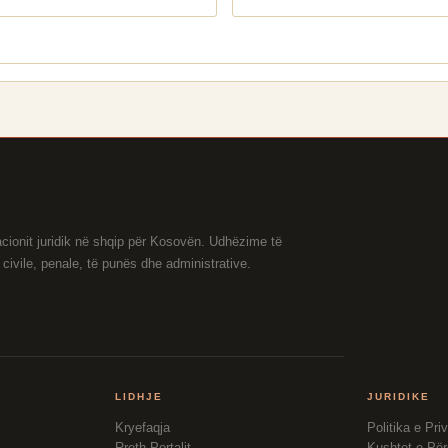
macionit juridik në shqip për Kosovën. Udhëzime të
ivile, penale, të punës dhe administrative.
LIDHJE
JURIDIKE
Kryefaqja
Politika e Pri
Rreth Portalit
Kushtet e Për