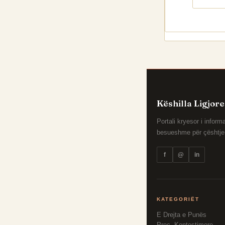
Këshilla Ligjore
Portali kryesor i infor
besueshme për çështje c
f
@
in
KATEGORIËT
E Drejta e Punës
Proc. Kontestimore