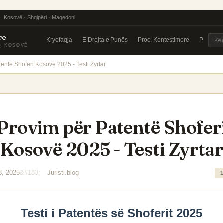
· Kosovë · Shqipëri · Maqedoni
re
Kryefaqja
E Drejta e Punës
Proc. Kontestimore
Praktika
 · KOSOVË
entë Shoferi Kosovë 2025 - Testi Zyrtar
Provim për Patentë Shofer
Kosovë 2025 - Testi Zyrta
8, 2025
Juristi.blog
1
Testi i Patentës së Shoferit 2025