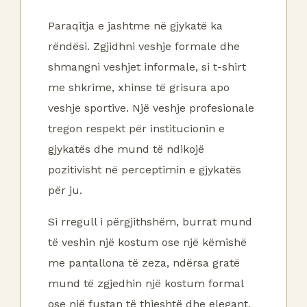
Paraqitja e jashtme në gjykatë ka
rëndësi. Zgjidhni veshje formale dhe
shmangni veshjet informale, si t-shirt
me shkrime, xhinse të grisura apo
veshje sportive. Një veshje profesionale
tregon respekt për institucionin e
gjykatës dhe mund të ndikojë
pozitivisht në perceptimin e gjykatës
për ju.
Si rregull i përgjithshëm, burrat mund
të veshin një kostum ose një këmishë
me pantallona të zeza, ndërsa gratë
mund të zgjedhin një kostum formal
ose një fustan të thjeshtë dhe elegant.