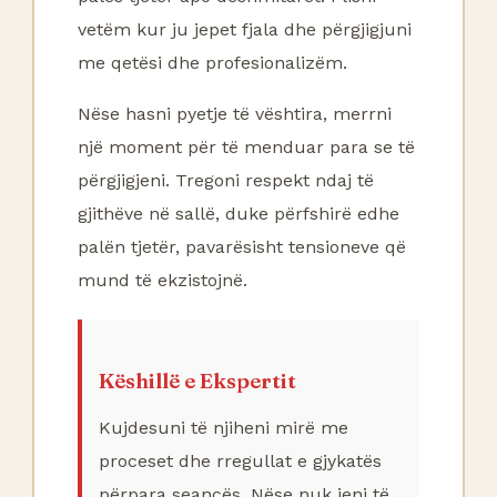
vetëm kur ju jepet fjala dhe përgjigjuni
me qetësi dhe profesionalizëm.
Nëse hasni pyetje të vështira, merrni
një moment për të menduar para se të
përgjigjeni. Tregoni respekt ndaj të
gjithëve në sallë, duke përfshirë edhe
palën tjetër, pavarësisht tensioneve që
mund të ekzistojnë.
Këshillë e Ekspertit
Kujdesuni të njiheni mirë me
proceset dhe rregullat e gjykatës
përpara seancës. Nëse nuk jeni të