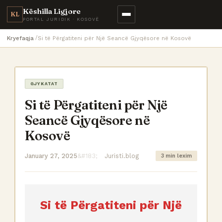
Këshilla Ligjore
KL
PORTAL JURIDIK · KOSOVË
Kryefaqja
Si të Përgatiteni për Një Seancë Gjyqësore në Kosovë
GJYKATAT
Si të Përgatiteni për Një
Seancë Gjyqësore në
Kosovë
January 27, 2025
Juristi.blog
3 min lexim
Si të Përgatiteni për Një