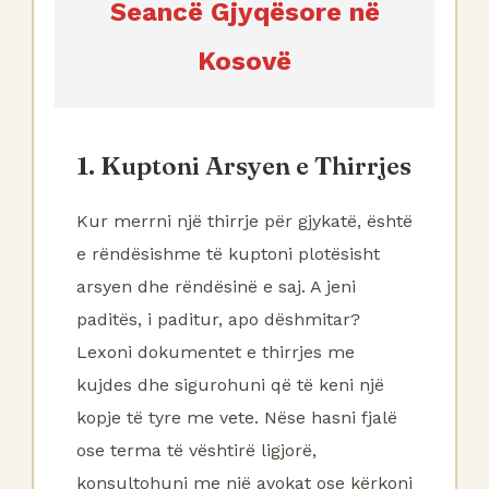
Seancë Gjyqësore në
Kosovë
1. Kuptoni Arsyen e Thirrjes
Kur merrni një thirrje për gjykatë, është
e rëndësishme të kuptoni plotësisht
arsyen dhe rëndësinë e saj. A jeni
paditës, i paditur, apo dëshmitar?
Lexoni dokumentet e thirrjes me
kujdes dhe sigurohuni që të keni një
kopje të tyre me vete. Nëse hasni fjalë
ose terma të vështirë ligjorë,
konsultohuni me një avokat ose kërkoni