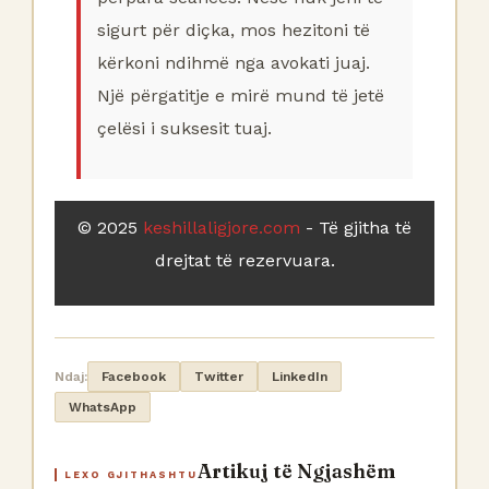
sigurt për diçka, mos hezitoni të
kërkoni ndihmë nga avokati juaj.
Një përgatitje e mirë mund të jetë
çelësi i suksesit tuaj.
© 2025
keshillaligjore.com
- Të gjitha të
drejtat të rezervuara.
Ndaj:
Facebook
Twitter
LinkedIn
WhatsApp
Artikuj të Ngjashëm
LEXO GJITHASHTU