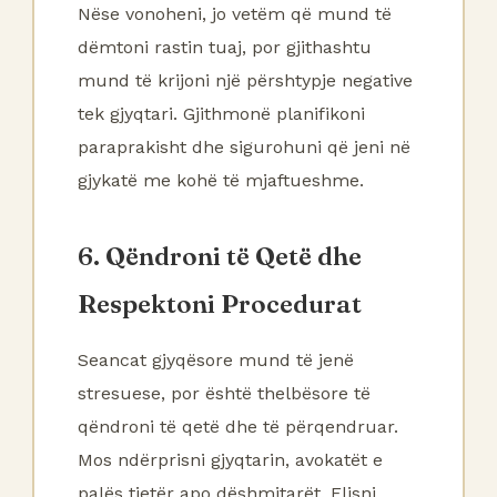
Nëse vonoheni, jo vetëm që mund të
dëmtoni rastin tuaj, por gjithashtu
mund të krijoni një përshtypje negative
tek gjyqtari. Gjithmonë planifikoni
paraprakisht dhe sigurohuni që jeni në
gjykatë me kohë të mjaftueshme.
6. Qëndroni të Qetë dhe
Respektoni Procedurat
Seancat gjyqësore mund të jenë
stresuese, por është thelbësore të
qëndroni të qetë dhe të përqendruar.
Mos ndërprisni gjyqtarin, avokatët e
palës tjetër apo dëshmitarët. Flisni