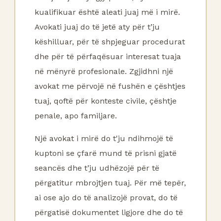
kualifikuar është aleati juaj më i mirë.
Avokati juaj do të jetë aty për t’ju
këshilluar, për të shpjeguar procedurat
dhe për të përfaqësuar interesat tuaja
në mënyrë profesionale. Zgjidhni një
avokat me përvojë në fushën e çështjes
tuaj, qoftë për konteste civile, çështje
penale, apo familjare.
Një avokat i mirë do t'ju ndihmojë të
kuptoni se çfarë mund të prisni gjatë
seancës dhe t’ju udhëzojë për të
përgatitur mbrojtjen tuaj. Për më tepër,
ai ose ajo do të analizojë provat, do të
përgatisë dokumentet ligjore dhe do të