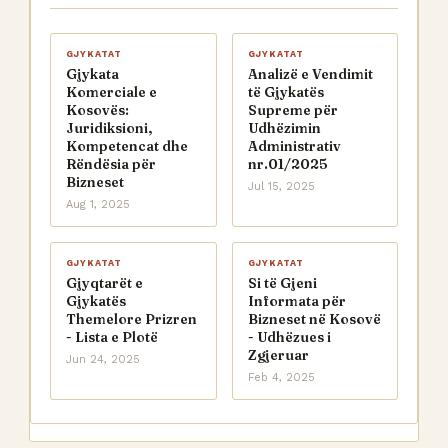
GJYKATAT
GJYKATAT
Gjykata
Analizë e Vendimit
Komerciale e
të Gjykatës
Kosovës:
Supreme për
Juridiksioni,
Udhëzimin
Kompetencat dhe
Administrativ
Rëndësia për
nr.01/2025
Bizneset
Jul 15, 2025
Aug 1, 2025
GJYKATAT
GJYKATAT
Gjyqtarët e
Si të Gjeni
Gjykatës
Informata për
Themelore Prizren
Bizneset në Kosovë
- Lista e Plotë
- Udhëzues i
Zgjeruar
Jun 24, 2025
Feb 4, 2025