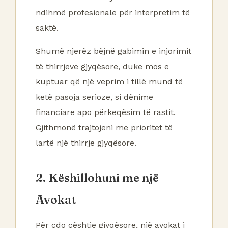
ndihmë profesionale për interpretim të
saktë.
Shumë njerëz bëjnë gabimin e injorimit
të thirrjeve gjyqësore, duke mos e
kuptuar që një veprim i tillë mund të
ketë pasoja serioze, si dënime
financiare apo përkeqësim të rastit.
Gjithmonë trajtojeni me prioritet të
lartë një thirrje gjyqësore.
2. Këshillohuni me një
Avokat
Për çdo çështje gjyqësore, një avokat i