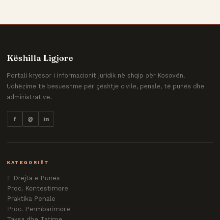
Këshilla Ligjore
Portali kryesor i informacionit juridik në shqip për Kosovën.
Udhëzime të besueshme për çështje civile, penale, të punës dhe
administrative.
f
@
in
KATEGORIËT
E Drejta e Punës
Proc. Kontestimore
Praktika Penale
Proc. Përmbarimore
Taksa dhe Tatime