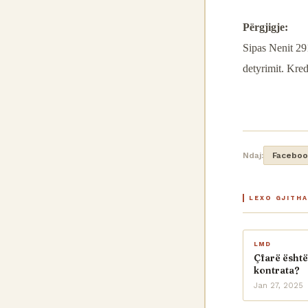
Përgjigje:
Sipas Nenit 291
detyrimit. Kre
Ndaj:
Faceboo
LEXO GJITH
LMD
Çfarë është
kontrata?
Jan 27, 2025