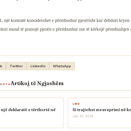
, një kontratë konsiderohet e përmbushur pjesërisht kur debitori kryen 
ditori mund të pranojë pjesën e përmbushur ose të kërkojë përmbushjen e
k
Twitter
LinkedIn
WhatsApp
Artikuj të Ngjashëm
ASHTU
LMD
 një deklaratë e tërthortë në
Si trajtohet mosveprimi në k
Jan 27, 2025