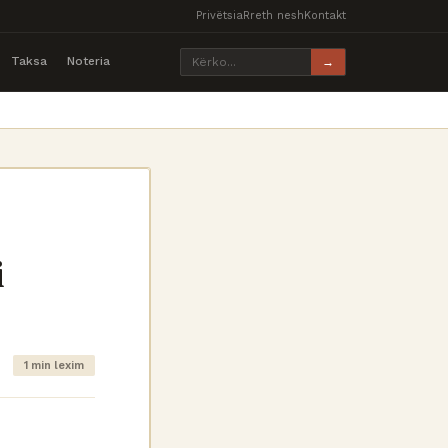
Privëtsia
Rreth nesh
Kontakt
Taksa
Noteria
→
i
1 min lexim