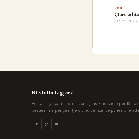
LMD
Çfarë është
Jan 27, 2025
Këshilla Ligjore
Portali kryesor i informacionit juridik në shqip për Kos
besueshme për çështje civile, penale, të punës dhe adm
f
@
in