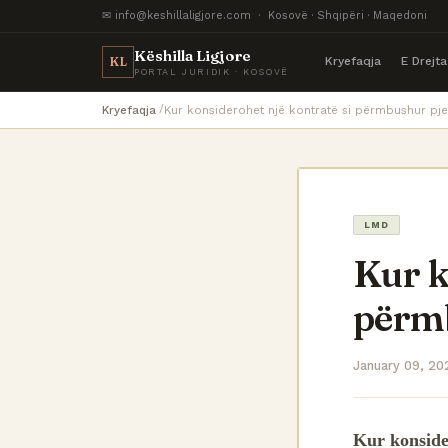
✉ info@keshillaligjore.com · Kosovë · Shqipëri · Maqedoni
Këshilla Ligjore
Kryefaqja
E Drejt
KL
PORTAL JURIDIK · KOSOVË
Kryefaqja
Kur konsiderohet një kontratë si përmbushur pje
LMD
Kur k
përmb
January 09, 20
Kur konside