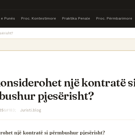
a e Punës
Proc. Kontestimore
Praktika Penale
Proc. Përmbarimore
sërisht?
onsiderohet një kontratë s
ushur pjesërisht?
25
Juristi.blog
rohet një kontratë si përmbushur pjesërisht?