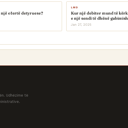
LMD
 një ofertë detyruese?
Kur një debitor mund të kërk
e një sendi të dhënë gabimish
Jan 27, 2025
ovën. Udhëzime të
inistrative.